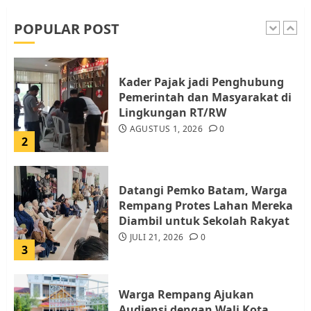
dan Pemungutan Pajak
AGUSTUS 1, 2026
0
POPULAR POST
1
Kader Pajak jadi Penghubung
Pemerintah dan Masyarakat di
Lingkungan RT/RW
AGUSTUS 1, 2026
0
2
Datangi Pemko Batam, Warga
Rempang Protes Lahan Mereka
Diambil untuk Sekolah Rakyat
JULI 21, 2026
0
3
Warga Rempang Ajukan
Audiensi dengan Wali Kota