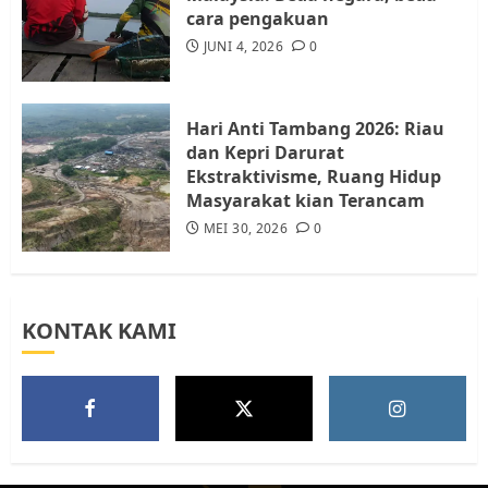
cara pengakuan
Tim Advokasi Desak BP Batam
Berhenti Merampas Tanah
JUNI 4, 2026
0
Warga Rempang
JULI 15, 2026
0
5
Hari Anti Tambang 2026: Riau
dan Kepri Darurat
Ekstraktivisme, Ruang Hidup
Masyarakat kian Terancam
MEI 30, 2026
0
KONTAK KAMI