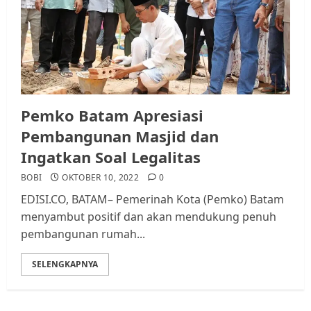
JULI 21, 2026
0
3
Warga Rempang Ajukan
Audiensi dengan Wali Kota
Batam, Soroti Aktivitas yang
Resahkan Warga
Pemko Batam Apresiasi
4
JULI 17, 2026
0
Pembangunan Masjid dan
Ingatkan Soal Legalitas
Tim Advokasi Desak BP Batam
BOBI
OKTOBER 10, 2022
0
Berhenti Merampas Tanah
EDISI.CO, BATAM– Pemerinah Kota (Pemko) Batam
Warga Rempang
menyambut positif dan akan mendukung penuh
JULI 15, 2026
0
pembangunan rumah...
5
SELENGKAPNYA
Pemko Batam Tegaskan RT dan
RW bukan Petugas Pendataan