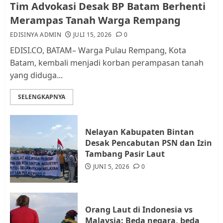
Kader Pajak jadi Penghubung
Tim Advokasi Desak BP Batam Berhenti
Pemerintah dan Masyarakat di
Merampas Tanah Warga Rempang
Lingkungan RT/RW
EDISINYA ADMIN
JULI 15, 2026
0
AGUSTUS 1, 2026
0
2
EDISI.CO, BATAM– Warga Pulau Rempang, Kota
Batam, kembali menjadi korban perampasan tanah
yang diduga...
Datangi Pemko Batam, Warga
Rempang Protes Lahan Mereka
SELENGKAPNYA
Diambil untuk Sekolah Rakyat
JULI 21, 2026
0
3
Nelayan Kabupaten Bintan
Desak Pencabutan PSN dan Izin
Warga Rempang Ajukan
Tambang Pasir Laut
Audiensi dengan Wali Kota
JUNI 5, 2026
0
Batam, Soroti Aktivitas yang
Resahkan Warga
4
JULI 17, 2026
0
Orang Laut di Indonesia vs
Malaysia: Beda negara, beda