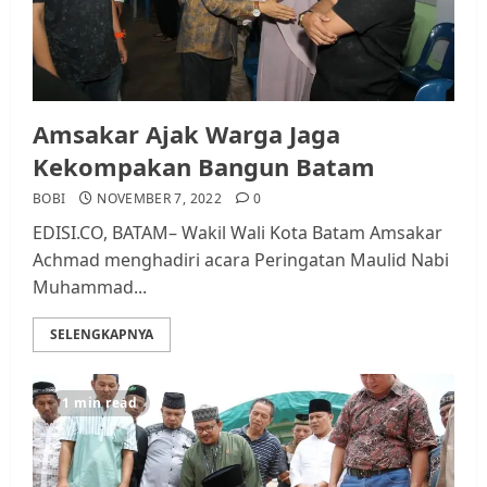
Amsakar Ajak Warga Jaga
Kekompakan Bangun Batam
BOBI
NOVEMBER 7, 2022
0
EDISI.CO, BATAM– Wakil Wali Kota Batam Amsakar
Achmad menghadiri acara Peringatan Maulid Nabi
Muhammad...
SELENGKAPNYA
1 min read
Datangi Pemko Batam, Warga
Rempang Protes Lahan Mereka
Diambil untuk Sekolah Rakyat