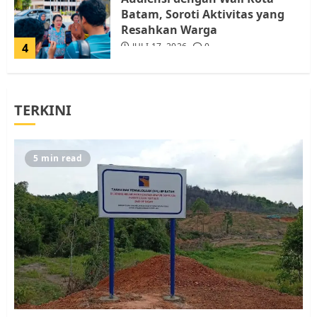
Batam, Soroti Aktivitas yang
Resahkan Warga
4
JULI 17, 2026
0
Tim Advokasi Desak BP Batam
TERKINI
Berhenti Merampas Tanah
Warga Rempang
JULI 15, 2026
0
5
5 min read
Pemko Batam Tegaskan RT dan
RW bukan Petugas Pendataan
dan Pemungutan Pajak
AGUSTUS 1, 2026
0
1