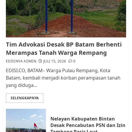
RW bukan Petugas Pendataan
dan Pemungutan Pajak
AGUSTUS 1, 2026
0
1
Kader Pajak jadi Penghubung
Tim Advokasi Desak BP Batam Berhenti
Pemerintah dan Masyarakat di
Merampas Tanah Warga Rempang
Lingkungan RT/RW
EDISINYA ADMIN
JULI 15, 2026
0
AGUSTUS 1, 2026
0
2
EDISI.CO, BATAM– Warga Pulau Rempang, Kota
Batam, kembali menjadi korban perampasan tanah
yang diduga...
Datangi Pemko Batam, Warga
Rempang Protes Lahan Mereka
SELENGKAPNYA
Diambil untuk Sekolah Rakyat
JULI 21, 2026
0
3
Nelayan Kabupaten Bintan
Desak Pencabutan PSN dan Izin
Warga Rempang Ajukan
Tambang Pasir Laut