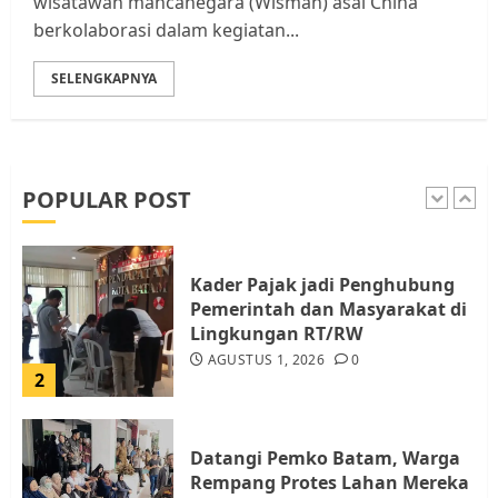
wisatawan mancanegara (Wisman) asal China
JULI 15, 2026
0
berkolaborasi dalam kegiatan...
5
SELENGKAPNYA
Pemko Batam Tegaskan RT dan
RW bukan Petugas Pendataan
dan Pemungutan Pajak
AGUSTUS 1, 2026
0
POPULAR POST
1
Kader Pajak jadi Penghubung
Pemerintah dan Masyarakat di
Lingkungan RT/RW
AGUSTUS 1, 2026
0
2
Datangi Pemko Batam, Warga
Rempang Protes Lahan Mereka