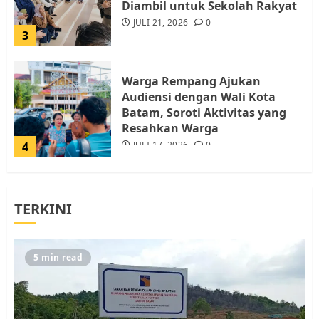
Diambil untuk Sekolah Rakyat
JULI 21, 2026
0
3
Warga Rempang Ajukan
Audiensi dengan Wali Kota
Batam, Soroti Aktivitas yang
Resahkan Warga
4
JULI 17, 2026
0
Tim Advokasi Desak BP Batam
TERKINI
Berhenti Merampas Tanah
Warga Rempang
JULI 15, 2026
0
5
5 min read
Pemko Batam Tegaskan RT dan