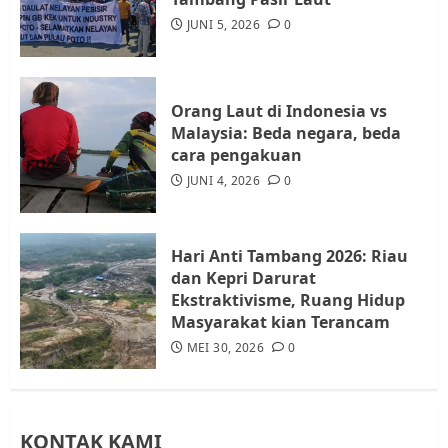
Audiensi dengan Wali Kota
JUNI 5, 2026
0
Batam, Soroti Aktivitas yang
Resahkan Warga
4
JULI 17, 2026
0
Orang Laut di Indonesia vs
Malaysia: Beda negara, beda
cara pengakuan
Tim Advokasi Desak BP Batam
Berhenti Merampas Tanah
JUNI 4, 2026
0
Warga Rempang
JULI 15, 2026
0
5
Hari Anti Tambang 2026: Riau
dan Kepri Darurat
Ekstraktivisme, Ruang Hidup
Masyarakat kian Terancam
MEI 30, 2026
0
KONTAK KAMI