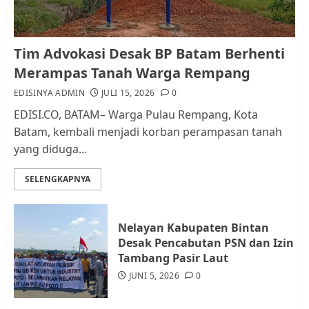
Kader Pajak jadi Penghubung
Tim Advokasi Desak BP Batam Berhenti
Pemerintah dan Masyarakat di
Merampas Tanah Warga Rempang
Lingkungan RT/RW
EDISINYA ADMIN
JULI 15, 2026
0
AGUSTUS 1, 2026
0
2
EDISI.CO, BATAM– Warga Pulau Rempang, Kota
Batam, kembali menjadi korban perampasan tanah
yang diduga...
Datangi Pemko Batam, Warga
Rempang Protes Lahan Mereka
SELENGKAPNYA
Diambil untuk Sekolah Rakyat
JULI 21, 2026
0
3
Nelayan Kabupaten Bintan
Desak Pencabutan PSN dan Izin
Warga Rempang Ajukan
Tambang Pasir Laut
Audiensi dengan Wali Kota
JUNI 5, 2026
0
Batam, Soroti Aktivitas yang
Resahkan Warga