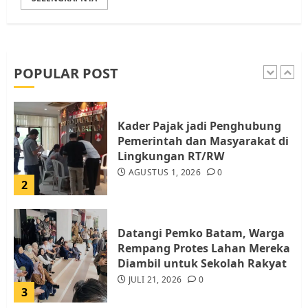
Pemko Batam Tegaskan RT dan
RW bukan Petugas Pendataan
dan Pemungutan Pajak
AGUSTUS 1, 2026
0
POPULAR POST
1
Kader Pajak jadi Penghubung
Pemerintah dan Masyarakat di
Lingkungan RT/RW
AGUSTUS 1, 2026
0
2
Datangi Pemko Batam, Warga
Rempang Protes Lahan Mereka
Diambil untuk Sekolah Rakyat
JULI 21, 2026
0
3