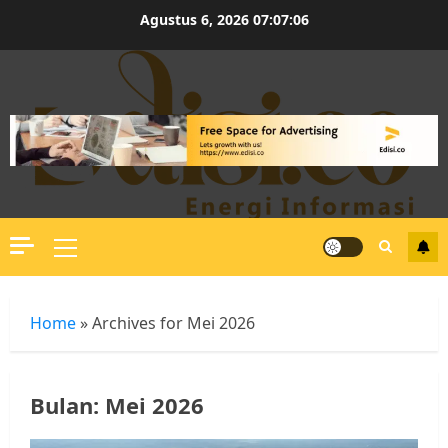
Skip
Agustus 6, 2026
07:07:07
to
content
Primary
Menu
Home
»
Archives for Mei 2026
Bulan:
Mei 2026