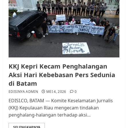
Datangi Pemko Batam, Warga
Rempang Protes Lahan Mereka
Diambil untuk Sekolah Rakyat
JULI 21, 2026
0
3
Warga Rempang Ajukan
Audiensi dengan Wali Kota
Batam, Soroti Aktivitas yang
Resahkan Warga
KKJ Kepri Kecam Penghalangan
4
JULI 17, 2026
0
Aksi Hari Kebebasan Pers Sedunia
di Batam
Tim Advokasi Desak BP Batam
EDISINYA ADMIN
MEI 4, 2026
0
Berhenti Merampas Tanah
EDISI.CO, BATAM — Komite Keselamatan Jurnalis
Warga Rempang
(KKJ) Kepulauan Riau mengecam tindakan
JULI 15, 2026
0
penghalang-halangan terhadap aksi...
5
SELENGKAPNYA