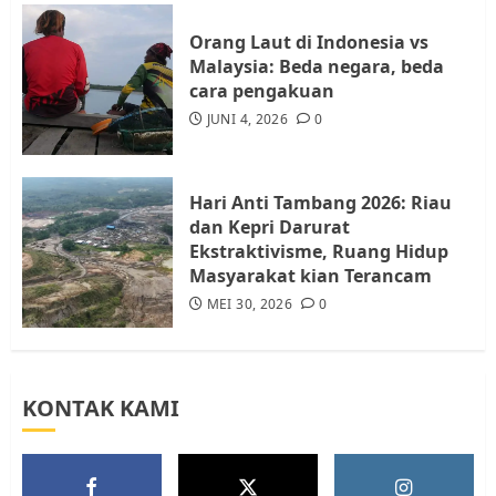
4
JULI 17, 2026
0
Orang Laut di Indonesia vs
Malaysia: Beda negara, beda
cara pengakuan
Tim Advokasi Desak BP Batam
Berhenti Merampas Tanah
JUNI 4, 2026
0
Warga Rempang
JULI 15, 2026
0
5
Hari Anti Tambang 2026: Riau
dan Kepri Darurat
Ekstraktivisme, Ruang Hidup
Masyarakat kian Terancam
MEI 30, 2026
0
KONTAK KAMI