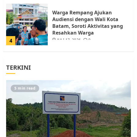
Warga Rempang Ajukan
Audiensi dengan Wali Kota
Batam, Soroti Aktivitas yang
Resahkan Warga
4
JULI 17, 2026
0
Tim Advokasi Desak BP Batam
TERKINI
Berhenti Merampas Tanah
Warga Rempang
JULI 15, 2026
0
5
5 min read
Pemko Batam Tegaskan RT dan
RW bukan Petugas Pendataan
dan Pemungutan Pajak
AGUSTUS 1, 2026
0
1