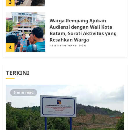
3
Warga Rempang Ajukan
Audiensi dengan Wali Kota
Batam, Soroti Aktivitas yang
Resahkan Warga
4
JULI 17, 2026
0
Tim Advokasi Desak BP Batam
TERKINI
Berhenti Merampas Tanah
Warga Rempang
JULI 15, 2026
0
5
5 min read
Pemko Batam Tegaskan RT dan
RW bukan Petugas Pendataan
dan Pemungutan Pajak