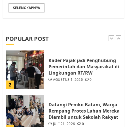
SELENGKAPNYA
Pemko Batam Tegaskan RT dan
RW bukan Petugas Pendataan
dan Pemungutan Pajak
AGUSTUS 1, 2026
0
POPULAR POST
1
Kader Pajak jadi Penghubung
Pemerintah dan Masyarakat di
Lingkungan RT/RW
AGUSTUS 1, 2026
0
2
Datangi Pemko Batam, Warga
Rempang Protes Lahan Mereka
Diambil untuk Sekolah Rakyat
JULI 21, 2026
0