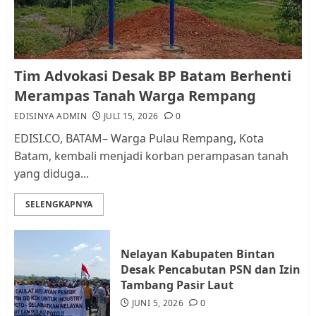
AGUSTUS 1, 2026
0
1
Kader Pajak jadi Penghubung
Tim Advokasi Desak BP Batam Berhenti
Pemerintah dan Masyarakat di
Merampas Tanah Warga Rempang
Lingkungan RT/RW
EDISINYA ADMIN
JULI 15, 2026
0
AGUSTUS 1, 2026
0
2
EDISI.CO, BATAM– Warga Pulau Rempang, Kota
Batam, kembali menjadi korban perampasan tanah
yang diduga...
Datangi Pemko Batam, Warga
Rempang Protes Lahan Mereka
SELENGKAPNYA
Diambil untuk Sekolah Rakyat
JULI 21, 2026
0
3
Nelayan Kabupaten Bintan
Desak Pencabutan PSN dan Izin
Warga Rempang Ajukan
Tambang Pasir Laut
Audiensi dengan Wali Kota
JUNI 5, 2026
0
Batam, Soroti Aktivitas yang