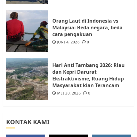
Resahkan Warga
4
JULI 17, 2026
0
Orang Laut di Indonesia vs
Malaysia: Beda negara, beda
cara pengakuan
Tim Advokasi Desak BP Batam
Berhenti Merampas Tanah
JUNI 4, 2026
0
Warga Rempang
JULI 15, 2026
0
5
Hari Anti Tambang 2026: Riau
dan Kepri Darurat
Ekstraktivisme, Ruang Hidup
Masyarakat kian Terancam
MEI 30, 2026
0
KONTAK KAMI