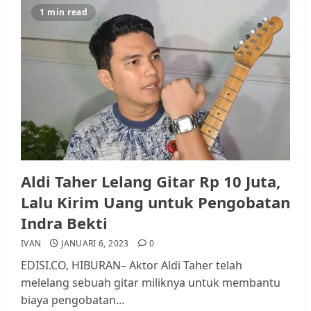
1 min read
Datangi Pemko Batam, Warga
Rempang Protes Lahan Mereka
Diambil untuk Sekolah Rakyat
JULI 21, 2026
0
3
Warga Rempang Ajukan
Audiensi dengan Wali Kota
Batam, Soroti Aktivitas yang
Resahkan Warga
Aldi Taher Lelang Gitar Rp 10 Juta,
4
JULI 17, 2026
0
Lalu Kirim Uang untuk Pengobatan
Indra Bekti
Tim Advokasi Desak BP Batam
IVAN
JANUARI 6, 2023
0
Berhenti Merampas Tanah
EDISI.CO, HIBURAN– Aktor Aldi Taher telah
Warga Rempang
melelang sebuah gitar miliknya untuk membantu
JULI 15, 2026
0
biaya pengobatan...
5