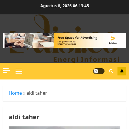
Skip
Agustus 8, 2026
06:13:45
to
content
Primary
Menu
Home
»
aldi taher
aldi taher