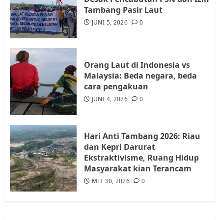
Warga Rempang Ajukan
Tambang Pasir Laut
Audiensi dengan Wali Kota
JUNI 5, 2026
0
Batam, Soroti Aktivitas yang
Resahkan Warga
4
JULI 17, 2026
0
Orang Laut di Indonesia vs
Malaysia: Beda negara, beda
cara pengakuan
Tim Advokasi Desak BP Batam
Berhenti Merampas Tanah
JUNI 4, 2026
0
Warga Rempang
JULI 15, 2026
0
5
Hari Anti Tambang 2026: Riau
dan Kepri Darurat
Ekstraktivisme, Ruang Hidup
Masyarakat kian Terancam
MEI 30, 2026
0