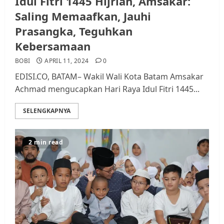
Idul Fitri 1445 Hijriah, Amsakar:
Saling Memaafkan, Jauhi
Prasangka, Teguhkan
Kebersamaan
BOBI
APRIL 11, 2024
0
EDISI.CO, BATAM– Wakil Wali Kota Batam Amsakar
Achmad mengucapkan Hari Raya Idul Fitri 1445...
SELENGKAPNYA
2 min read