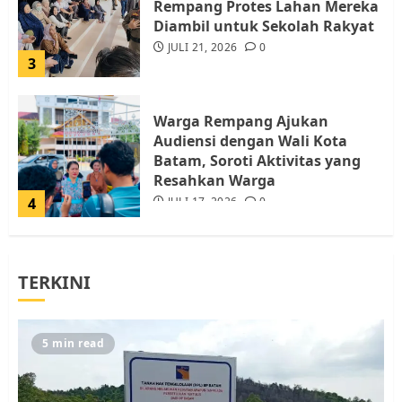
Rempang Protes Lahan Mereka
Diambil untuk Sekolah Rakyat
JULI 21, 2026
0
3
Warga Rempang Ajukan
Audiensi dengan Wali Kota
Batam, Soroti Aktivitas yang
Resahkan Warga
4
JULI 17, 2026
0
Tim Advokasi Desak BP Batam
TERKINI
Berhenti Merampas Tanah
Warga Rempang
JULI 15, 2026
0
5
5 min read