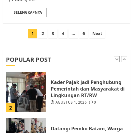
Warga Rempang
JULI 15, 2026
0
SELENGKAPNYA
5
Paginasi
1
2
3
4
…
6
Next
Pemko Batam Tegaskan RT dan
pos
RW bukan Petugas Pendataan
dan Pemungutan Pajak
AGUSTUS 1, 2026
0
POPULAR POST
1
Kader Pajak jadi Penghubung
Pemerintah dan Masyarakat di
Lingkungan RT/RW
AGUSTUS 1, 2026
0
2
Datangi Pemko Batam, Warga