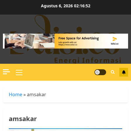
Skip
Agustus 6, 2026
02:16:54
to
content
Primary
Menu
Home
»
amsakar
amsakar