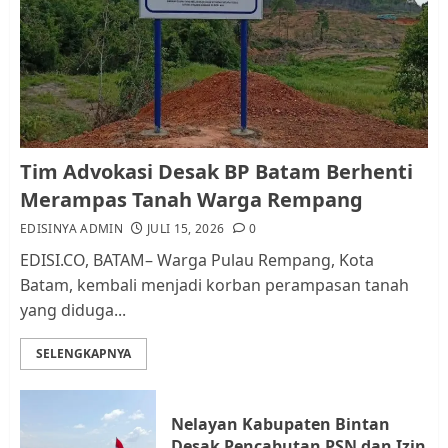
Pemko Batam Tegaskan RT dan
RW bukan Petugas Pendataan
dan Pemungutan Pajak
AGUSTUS 1, 2026
0
1
Kader Pajak jadi Penghubung
Tim Advokasi Desak BP Batam Berhenti
Pemerintah dan Masyarakat di
Merampas Tanah Warga Rempang
Lingkungan RT/RW
EDISINYA ADMIN
JULI 15, 2026
0
AGUSTUS 1, 2026
0
2
EDISI.CO, BATAM– Warga Pulau Rempang, Kota
Batam, kembali menjadi korban perampasan tanah
yang diduga...
Datangi Pemko Batam, Warga
Rempang Protes Lahan Mereka
SELENGKAPNYA
Diambil untuk Sekolah Rakyat
JULI 21, 2026
0
3
Nelayan Kabupaten Bintan
Desak Pencabutan PSN dan Izin