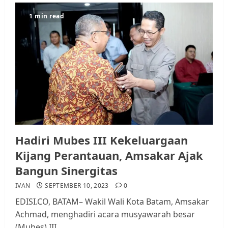
1 min read
Datangi Pemko Batam, Warga
Rempang Protes Lahan Mereka
Diambil untuk Sekolah Rakyat
JULI 21, 2026
0
3
Warga Rempang Ajukan
Hadiri Mubes III Kekeluargaan
Audiensi dengan Wali Kota
Batam, Soroti Aktivitas yang
Kijang Perantauan, Amsakar Ajak
Resahkan Warga
Bangun Sinergitas
4
JULI 17, 2026
0
IVAN
SEPTEMBER 10, 2023
0
EDISI.CO, BATAM– Wakil Wali Kota Batam, Amsakar
Tim Advokasi Desak BP Batam
Achmad, menghadiri acara musyawarah besar
Berhenti Merampas Tanah
(Mubes) III...