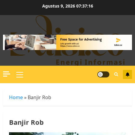
Skip
Agustus 9, 2026
07:37:16
to
content
Primary
Menu
Home
»
Banjir Rob
Banjir Rob