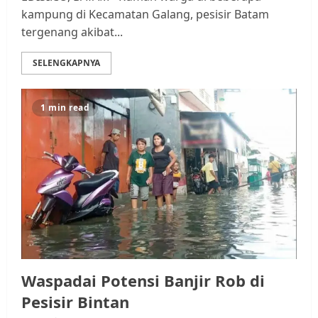
kampung di Kecamatan Galang, pesisir Batam
tergenang akibat...
SELENGKAPNYA
Kader Pajak jadi Penghubung
Pemerintah dan Masyarakat di
1 min read
Lingkungan RT/RW
AGUSTUS 1, 2026
0
3
Datangi Pemko Batam, Warga
Rempang Protes Lahan Mereka
Diambil untuk Sekolah Rakyat
JULI 21, 2026
0
4
Waspadai Potensi Banjir Rob di
Pesisir Bintan
Warga Rempang Ajukan
Audiensi dengan Wali Kota