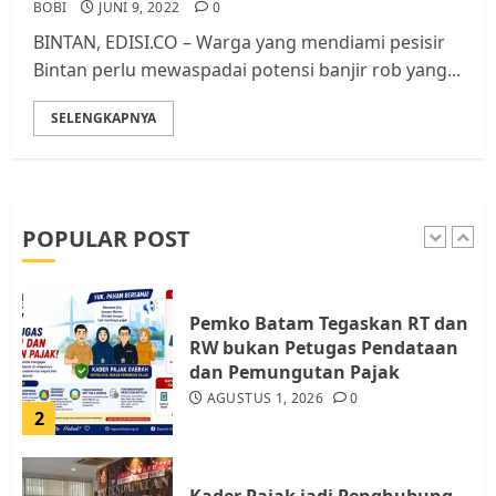
BOBI
JUNI 9, 2022
0
Batam, Soroti Aktivitas yang
BINTAN, EDISI.CO – Warga yang mendiami pesisir
Resahkan Warga
Bintan perlu mewaspadai potensi banjir rob yang...
5
JULI 17, 2026
0
SELENGKAPNYA
Warga Pulau Rempang Serukan
Dukungan untuk Walhi Riau
dan LBH Pekanbaru
AGUSTUS 9, 2026
0
POPULAR POST
1
Pemko Batam Tegaskan RT dan
RW bukan Petugas Pendataan
dan Pemungutan Pajak
AGUSTUS 1, 2026
0
2