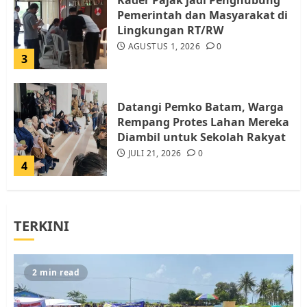
Kader Pajak jadi Penghubung
Pemerintah dan Masyarakat di
Lingkungan RT/RW
AGUSTUS 1, 2026
0
3
Datangi Pemko Batam, Warga
Rempang Protes Lahan Mereka
Diambil untuk Sekolah Rakyat
JULI 21, 2026
0
4
Warga Rempang Ajukan
TERKINI
Audiensi dengan Wali Kota
Batam, Soroti Aktivitas yang
Resahkan Warga
5
JULI 17, 2026
0
2 min read