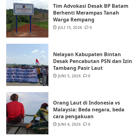
Tim Advokasi Desak BP Batam
Datangi Pemko Batam, Warga
Berhenti Merampas Tanah
Rempang Protes Lahan Mereka
Warga Rempang
Diambil untuk Sekolah Rakyat
JULI 15, 2026
0
JULI 21, 2026
0
4
Nelayan Kabupaten Bintan
Warga Rempang Ajukan
Desak Pencabutan PSN dan Izin
Audiensi dengan Wali Kota
Tambang Pasir Laut
Batam, Soroti Aktivitas yang
JUNI 5, 2026
0
Resahkan Warga
5
JULI 17, 2026
0
Orang Laut di Indonesia vs
Malaysia: Beda negara, beda
cara pengakuan
JUNI 4, 2026
0