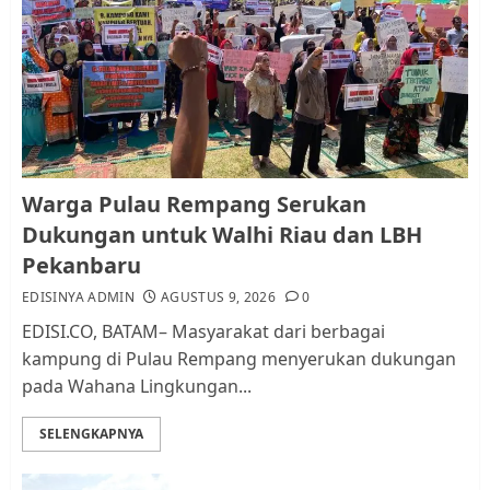
Warga Pulau Rempang Serukan
Dukungan untuk Walhi Riau
dan LBH Pekanbaru
AGUSTUS 9, 2026
0
1
Pemko Batam Tegaskan RT dan
Warga Pulau Rempang Serukan
RW bukan Petugas Pendataan
Dukungan untuk Walhi Riau dan LBH
dan Pemungutan Pajak
Pekanbaru
AGUSTUS 1, 2026
0
2
EDISINYA ADMIN
AGUSTUS 9, 2026
0
EDISI.CO, BATAM– Masyarakat dari berbagai
kampung di Pulau Rempang menyerukan dukungan
Kader Pajak jadi Penghubung
pada Wahana Lingkungan...
Pemerintah dan Masyarakat di
Lingkungan RT/RW
SELENGKAPNYA
AGUSTUS 1, 2026
0
3