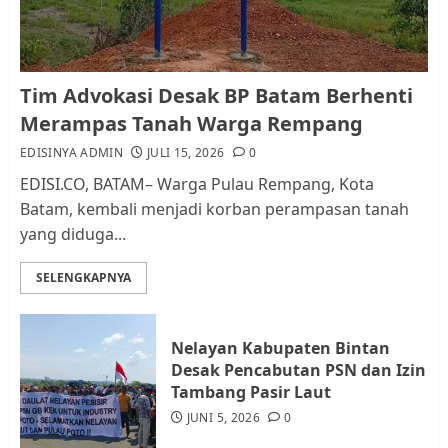
1
Kader Pajak jadi Penghubung
Tim Advokasi Desak BP Batam Berhenti
Pemerintah dan Masyarakat di
Merampas Tanah Warga Rempang
Lingkungan RT/RW
EDISINYA ADMIN
JULI 15, 2026
0
AGUSTUS 1, 2026
0
2
EDISI.CO, BATAM– Warga Pulau Rempang, Kota
Batam, kembali menjadi korban perampasan tanah
yang diduga...
Datangi Pemko Batam, Warga
Rempang Protes Lahan Mereka
SELENGKAPNYA
Diambil untuk Sekolah Rakyat
JULI 21, 2026
0
3
Nelayan Kabupaten Bintan
Desak Pencabutan PSN dan Izin
Warga Rempang Ajukan
Tambang Pasir Laut
Audiensi dengan Wali Kota
JUNI 5, 2026
0
Batam, Soroti Aktivitas yang