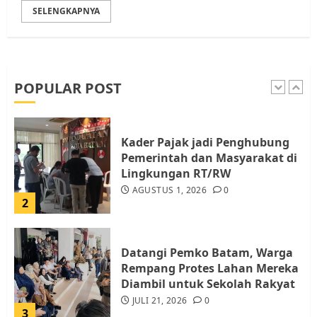
SELENGKAPNYA
Pemko Batam Tegaskan RT dan
RW bukan Petugas Pendataan
dan Pemungutan Pajak
AGUSTUS 1, 2026
0
POPULAR POST
1
Kader Pajak jadi Penghubung
Pemerintah dan Masyarakat di
Lingkungan RT/RW
AGUSTUS 1, 2026
0
2
Datangi Pemko Batam, Warga
Rempang Protes Lahan Mereka
Diambil untuk Sekolah Rakyat
JULI 21, 2026
0
3