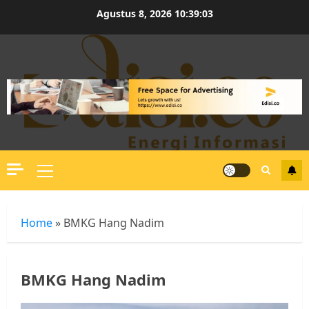
Skip
Agustus 8, 2026
10:39:03
to
content
Primary
Menu
Home
»
BMKG Hang Nadim
BMKG Hang Nadim