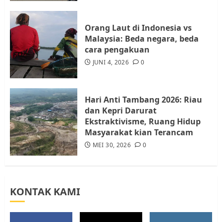
Resahkan Warga
4
JULI 17, 2026
0
Orang Laut di Indonesia vs
Malaysia: Beda negara, beda
cara pengakuan
Tim Advokasi Desak BP Batam
Berhenti Merampas Tanah
JUNI 4, 2026
0
Warga Rempang
JULI 15, 2026
0
5
Hari Anti Tambang 2026: Riau
dan Kepri Darurat
Ekstraktivisme, Ruang Hidup
Masyarakat kian Terancam
MEI 30, 2026
0
KONTAK KAMI