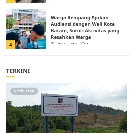
Warga Rempang Ajukan
Audiensi dengan Wali Kota
Batam, Soroti Aktivitas yang
Resahkan Warga
4
JULI 17, 2026
0
Tim Advokasi Desak BP Batam
TERKINI
Berhenti Merampas Tanah
Warga Rempang
JULI 15, 2026
0
5
5 min read
Pemko Batam Tegaskan RT dan
RW bukan Petugas Pendataan
dan Pemungutan Pajak
AGUSTUS 1, 2026
0