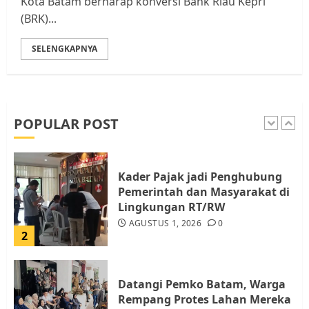
Kota Batam berharap konversi Bank Riau Kepri
JULI 15, 2026
0
(BRK)...
5
SELENGKAPNYA
Pemko Batam Tegaskan RT dan
RW bukan Petugas Pendataan
dan Pemungutan Pajak
AGUSTUS 1, 2026
0
POPULAR POST
1
Kader Pajak jadi Penghubung
Pemerintah dan Masyarakat di
Lingkungan RT/RW
AGUSTUS 1, 2026
0
2
Datangi Pemko Batam, Warga
Rempang Protes Lahan Mereka