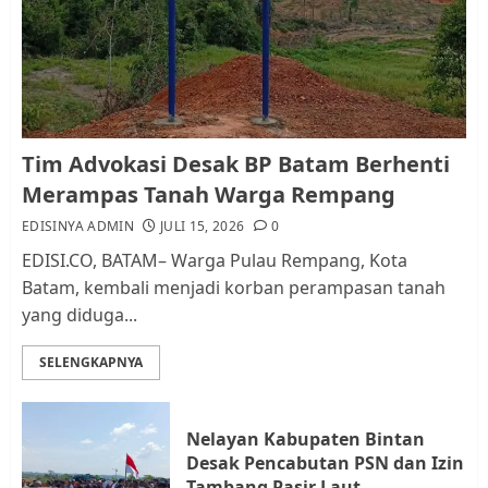
RW bukan Petugas Pendataan
dan Pemungutan Pajak
AGUSTUS 1, 2026
0
1
Kader Pajak jadi Penghubung
Tim Advokasi Desak BP Batam Berhenti
Pemerintah dan Masyarakat di
Merampas Tanah Warga Rempang
Lingkungan RT/RW
EDISINYA ADMIN
JULI 15, 2026
0
AGUSTUS 1, 2026
0
2
EDISI.CO, BATAM– Warga Pulau Rempang, Kota
Batam, kembali menjadi korban perampasan tanah
yang diduga...
Datangi Pemko Batam, Warga
Rempang Protes Lahan Mereka
SELENGKAPNYA
Diambil untuk Sekolah Rakyat
JULI 21, 2026
0
3
Nelayan Kabupaten Bintan
Desak Pencabutan PSN dan Izin
Warga Rempang Ajukan
Tambang Pasir Laut