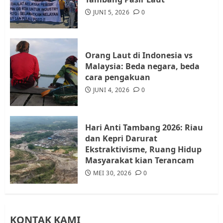
Audiensi dengan Wali Kota
JUNI 5, 2026
0
Batam, Soroti Aktivitas yang
Resahkan Warga
4
JULI 17, 2026
0
Orang Laut di Indonesia vs
Malaysia: Beda negara, beda
cara pengakuan
Tim Advokasi Desak BP Batam
Berhenti Merampas Tanah
JUNI 4, 2026
0
Warga Rempang
JULI 15, 2026
0
5
Hari Anti Tambang 2026: Riau
dan Kepri Darurat
Ekstraktivisme, Ruang Hidup
Masyarakat kian Terancam
MEI 30, 2026
0
KONTAK KAMI