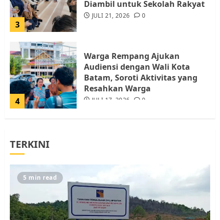
Diambil untuk Sekolah Rakyat
JULI 21, 2026
0
3
Warga Rempang Ajukan
Audiensi dengan Wali Kota
Batam, Soroti Aktivitas yang
Resahkan Warga
4
JULI 17, 2026
0
Tim Advokasi Desak BP Batam
TERKINI
Berhenti Merampas Tanah
Warga Rempang
JULI 15, 2026
0
5
5 min read
Pemko Batam Tegaskan RT dan