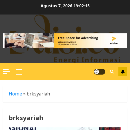
Skip
Agustus 7, 2026
19:02:15
to
content
Primary
Menu
Home
»
brksyariah
brksyariah