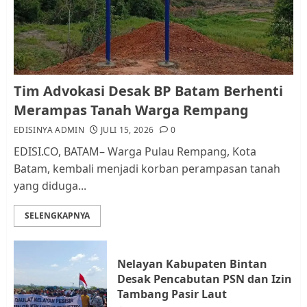
dan Pemungutan Pajak
AGUSTUS 1, 2026
0
1
Kader Pajak jadi Penghubung
Tim Advokasi Desak BP Batam Berhenti
Pemerintah dan Masyarakat di
Merampas Tanah Warga Rempang
Lingkungan RT/RW
EDISINYA ADMIN
JULI 15, 2026
0
AGUSTUS 1, 2026
0
2
EDISI.CO, BATAM– Warga Pulau Rempang, Kota
Batam, kembali menjadi korban perampasan tanah
yang diduga...
Datangi Pemko Batam, Warga
Rempang Protes Lahan Mereka
SELENGKAPNYA
Diambil untuk Sekolah Rakyat
JULI 21, 2026
0
3
Nelayan Kabupaten Bintan
Desak Pencabutan PSN dan Izin
Warga Rempang Ajukan
Tambang Pasir Laut