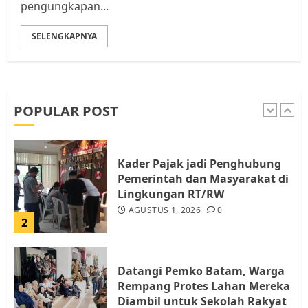
pengungkapan...
5
SELENGKAPNYA
Pemko Batam Tegaskan RT dan
RW bukan Petugas Pendataan
dan Pemungutan Pajak
AGUSTUS 1, 2026
0
POPULAR POST
1
Kader Pajak jadi Penghubung
Pemerintah dan Masyarakat di
Lingkungan RT/RW
AGUSTUS 1, 2026
0
2
Datangi Pemko Batam, Warga
Rempang Protes Lahan Mereka
Diambil untuk Sekolah Rakyat