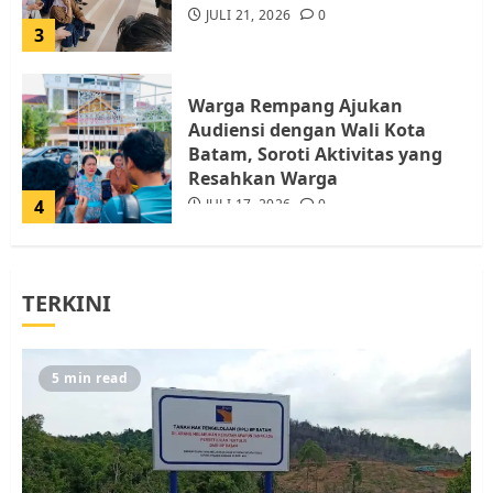
JULI 21, 2026
0
3
Warga Rempang Ajukan
Audiensi dengan Wali Kota
Batam, Soroti Aktivitas yang
Resahkan Warga
4
JULI 17, 2026
0
Tim Advokasi Desak BP Batam
TERKINI
Berhenti Merampas Tanah
Warga Rempang
JULI 15, 2026
0
5
5 min read
Pemko Batam Tegaskan RT dan
RW bukan Petugas Pendataan