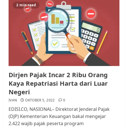
2 min read
Datangi Pemko Batam, Warga
Rempang Protes Lahan Mereka
Diambil untuk Sekolah Rakyat
JULI 21, 2026
0
3
Warga Rempang Ajukan
Audiensi dengan Wali Kota
Batam, Soroti Aktivitas yang
Dirjen Pajak Incar 2 Ribu Orang
Resahkan Warga
Kaya Repatriasi Harta dari Luar
4
JULI 17, 2026
0
Negeri
IVAN
OKTOBER 5, 2022
0
Tim Advokasi Desak BP Batam
EDISI.CO, NASIONAL– Direktorat Jenderal Pajak
Berhenti Merampas Tanah
(DJP) Kementerian Keuangan bakal mengejar
Warga Rempang
2.422 wajib pajak peserta program
JULI 15, 2026
0