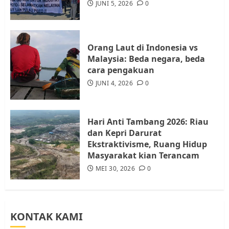
Audiensi dengan Wali Kota
JUNI 5, 2026
0
Batam, Soroti Aktivitas yang
Resahkan Warga
4
JULI 17, 2026
0
Orang Laut di Indonesia vs
Malaysia: Beda negara, beda
cara pengakuan
Tim Advokasi Desak BP Batam
Berhenti Merampas Tanah
JUNI 4, 2026
0
Warga Rempang
JULI 15, 2026
0
5
Hari Anti Tambang 2026: Riau
dan Kepri Darurat
Ekstraktivisme, Ruang Hidup
Masyarakat kian Terancam
MEI 30, 2026
0
KONTAK KAMI