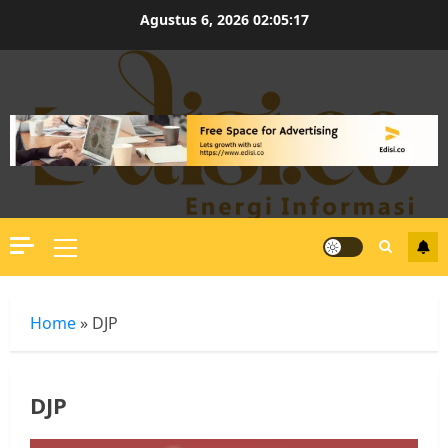
Skip
Agustus 6, 2026
02:05:18
to
content
Primary
Menu
Home
»
DJP
DJP