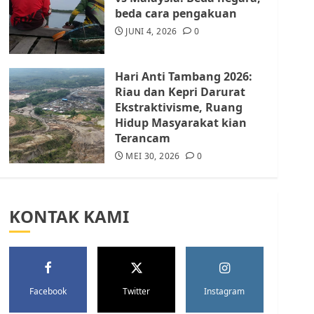
Batam Berhenti
beda cara pengakuan
Merampas Tanah Warga
Rempang
JUNI 4, 2026
0
JULI 15, 2026
0
5
Hari Anti Tambang 2026:
Riau dan Kepri Darurat
Ekstraktivisme, Ruang
Hidup Masyarakat kian
Terancam
MEI 30, 2026
0
KONTAK KAMI
Facebook
Twitter
Instagram