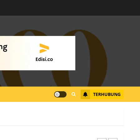
Warga Rempang Ajukan
Audiensi dengan Wali
Kota Batam, Soroti
Aktivitas yang Resahkan
Warga
4
JULI 17, 2026
0
Tim Advokasi Desak BP
Batam Berhenti
Merampas Tanah Warga
Rempang
TERHUBUNG
JULI 15, 2026
0
5
Pemko Batam Tegaskan
RT dan RW bukan Petugas
Pendataan dan
Pemungutan Pajak