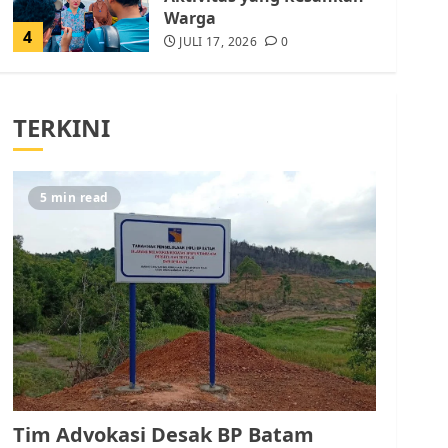
Warga
4
JULI 17, 2026
0
Tim Advokasi Desak BP
Batam Berhenti
TERKINI
Merampas Tanah Warga
Rempang
JULI 15, 2026
0
5
5 min read
Pemko Batam Tegaskan
RT dan RW bukan Petugas
Pendataan dan
Pemungutan Pajak
AGUSTUS 1, 2026
0
1
Kader Pajak jadi
Penghubung Pemerintah
Tim Advokasi Desak BP Batam