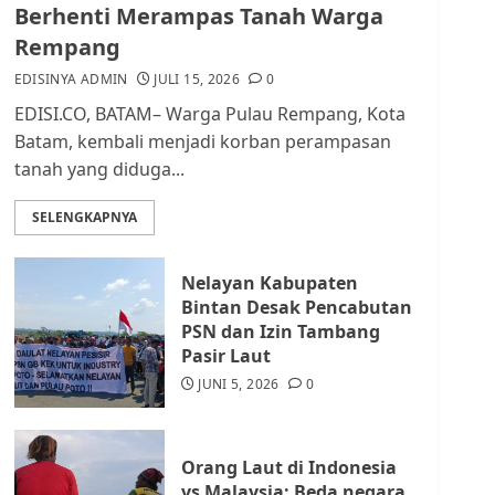
dan Masyarakat di
Berhenti Merampas Tanah Warga
Lingkungan RT/RW
Rempang
AGUSTUS 1, 2026
0
2
EDISINYA ADMIN
JULI 15, 2026
0
EDISI.CO, BATAM– Warga Pulau Rempang, Kota
Datangi Pemko Batam,
Batam, kembali menjadi korban perampasan
Warga Rempang Protes
tanah yang diduga...
Lahan Mereka Diambil
untuk Sekolah Rakyat
SELENGKAPNYA
JULI 21, 2026
0
3
Nelayan Kabupaten
Warga Rempang Ajukan
Bintan Desak Pencabutan
Audiensi dengan Wali
PSN dan Izin Tambang
Kota Batam, Soroti
Pasir Laut
Aktivitas yang Resahkan
Warga
JUNI 5, 2026
0
4
JULI 17, 2026
0
Orang Laut di Indonesia
Tim Advokasi Desak BP
vs Malaysia: Beda negara,