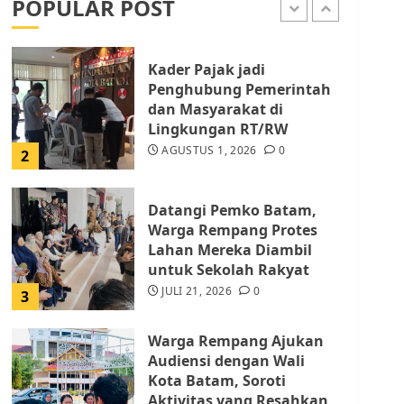
POPULAR POST
AGUSTUS 1, 2026
0
1
Kader Pajak jadi
Penghubung Pemerintah
dan Masyarakat di
Lingkungan RT/RW
AGUSTUS 1, 2026
0
2
Datangi Pemko Batam,
Warga Rempang Protes
Lahan Mereka Diambil
untuk Sekolah Rakyat
JULI 21, 2026
0
3
Warga Rempang Ajukan
Audiensi dengan Wali
Kota Batam, Soroti
Aktivitas yang Resahkan