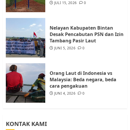
Diambil untuk Sekolah Rakyat
JULI 15, 2026
0
JULI 21, 2026
0
4
Nelayan Kabupaten Bintan
Warga Rempang Ajukan
Desak Pencabutan PSN dan Izin
Audiensi dengan Wali Kota
Tambang Pasir Laut
Batam, Soroti Aktivitas yang
JUNI 5, 2026
0
Resahkan Warga
5
JULI 17, 2026
0
Orang Laut di Indonesia vs
Malaysia: Beda negara, beda
cara pengakuan
JUNI 4, 2026
0
KONTAK KAMI