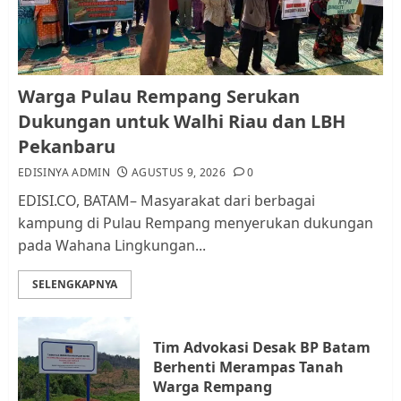
AGUSTUS 9, 2026
0
1
Pemko Batam Tegaskan RT dan
Warga Pulau Rempang Serukan
RW bukan Petugas Pendataan
Dukungan untuk Walhi Riau dan LBH
dan Pemungutan Pajak
Pekanbaru
AGUSTUS 1, 2026
0
2
EDISINYA ADMIN
AGUSTUS 9, 2026
0
EDISI.CO, BATAM– Masyarakat dari berbagai
kampung di Pulau Rempang menyerukan dukungan
Kader Pajak jadi Penghubung
pada Wahana Lingkungan...
Pemerintah dan Masyarakat di
Lingkungan RT/RW
SELENGKAPNYA
AGUSTUS 1, 2026
0
3
Tim Advokasi Desak BP Batam
Datangi Pemko Batam, Warga
Berhenti Merampas Tanah
Rempang Protes Lahan Mereka
Warga Rempang