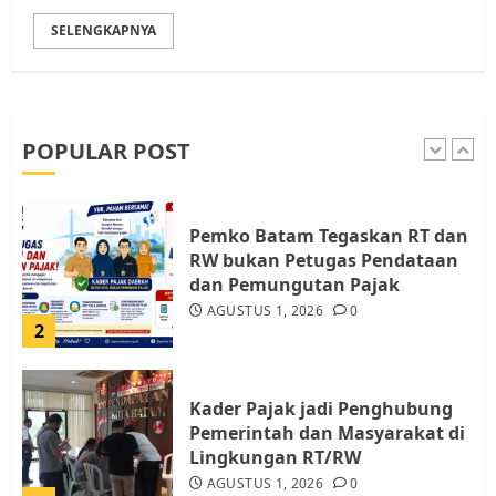
SELENGKAPNYA
Warga Pulau Rempang Serukan
Dukungan untuk Walhi Riau
dan LBH Pekanbaru
AGUSTUS 9, 2026
0
POPULAR POST
1
Pemko Batam Tegaskan RT dan
RW bukan Petugas Pendataan
dan Pemungutan Pajak
AGUSTUS 1, 2026
0
2
Kader Pajak jadi Penghubung
Pemerintah dan Masyarakat di
Lingkungan RT/RW
AGUSTUS 1, 2026
0