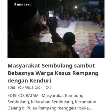
3 min read
Kader Pajak jadi Penghubung
Pemerintah dan Masyarakat di
Lingkungan RT/RW
AGUSTUS 1, 2026
0
3
Datangi Pemko Batam, Warga
Rempang Protes Lahan Mereka
Diambil untuk Sekolah Rakyat
Masyarakat Sembulang sambut
JULI 21, 2026
0
4
Bebasnya Warga Kasus Rempang
dengan Kenduri
Warga Rempang Ajukan
BOBI
APRIL 3, 2024
0
Audiensi dengan Wali Kota
EDISI.CO, BATAM– Masyarakat Kampung
Batam, Soroti Aktivitas yang
Sembulang, Kelurahan Sembulang, Kecamatan
Resahkan Warga
Galang di Pulau Rempang menggelar buka...
5
JULI 17, 2026
0