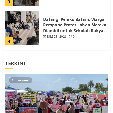
3
Datangi Pemko Batam, Warga
Rempang Protes Lahan Mereka
Diambil untuk Sekolah Rakyat
JULI 21, 2026
0
4
Warga Rempang Ajukan
TERKINI
Audiensi dengan Wali Kota
Batam, Soroti Aktivitas yang
Resahkan Warga
5
JULI 17, 2026
0
2 min read
Warga Pulau Rempang Serukan
Dukungan untuk Walhi Riau
dan LBH Pekanbaru