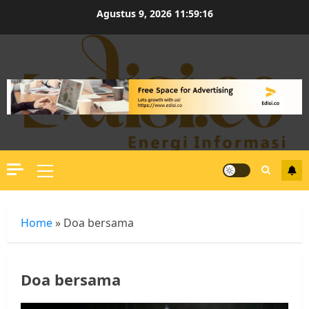
Skip
Agustus 9, 2026
11:59:17
to
content
Primary
Menu
Home
»
Doa bersama
Doa bersama