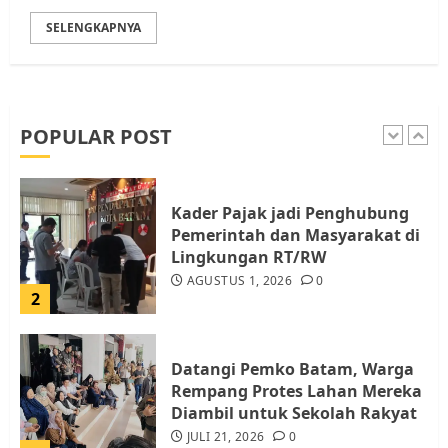
SELENGKAPNYA
Pemko Batam Tegaskan RT dan
RW bukan Petugas Pendataan
dan Pemungutan Pajak
AGUSTUS 1, 2026
0
POPULAR POST
1
Kader Pajak jadi Penghubung
Pemerintah dan Masyarakat di
Lingkungan RT/RW
AGUSTUS 1, 2026
0
2
Datangi Pemko Batam, Warga
Rempang Protes Lahan Mereka
Diambil untuk Sekolah Rakyat
JULI 21, 2026
0