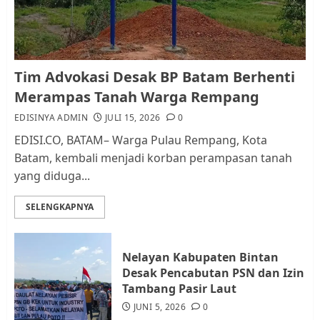
AGUSTUS 1, 2026
0
1
Kader Pajak jadi Penghubung
Tim Advokasi Desak BP Batam Berhenti
Pemerintah dan Masyarakat di
Merampas Tanah Warga Rempang
Lingkungan RT/RW
EDISINYA ADMIN
JULI 15, 2026
0
AGUSTUS 1, 2026
0
2
EDISI.CO, BATAM– Warga Pulau Rempang, Kota
Batam, kembali menjadi korban perampasan tanah
yang diduga...
Datangi Pemko Batam, Warga
Rempang Protes Lahan Mereka
SELENGKAPNYA
Diambil untuk Sekolah Rakyat
JULI 21, 2026
0
3
Nelayan Kabupaten Bintan
Desak Pencabutan PSN dan Izin
Warga Rempang Ajukan
Tambang Pasir Laut
Audiensi dengan Wali Kota
JUNI 5, 2026
0
Batam, Soroti Aktivitas yang