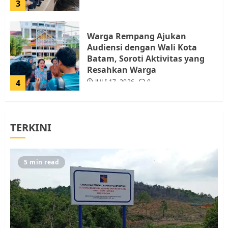
3
Warga Rempang Ajukan
Audiensi dengan Wali Kota
Batam, Soroti Aktivitas yang
Resahkan Warga
4
JULI 17, 2026
0
Tim Advokasi Desak BP Batam
TERKINI
Berhenti Merampas Tanah
Warga Rempang
JULI 15, 2026
0
5
5 min read
Pemko Batam Tegaskan RT dan
RW bukan Petugas Pendataan
dan Pemungutan Pajak