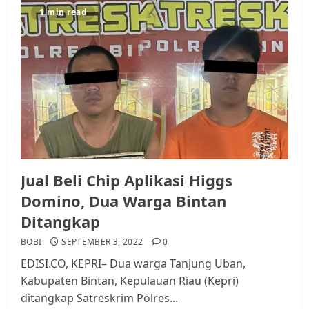
1 min read
Datangi Pemko Batam, Warga
Rempang Protes Lahan Mereka
Diambil untuk Sekolah Rakyat
JULI 21, 2026
0
3
Warga Rempang Ajukan
Audiensi dengan Wali Kota
Batam, Soroti Aktivitas yang
Resahkan Warga
Jual Beli Chip Aplikasi Higgs
4
JULI 17, 2026
0
Domino, Dua Warga Bintan
Ditangkap
Tim Advokasi Desak BP Batam
BOBI
SEPTEMBER 3, 2022
0
Berhenti Merampas Tanah
EDISI.CO, KEPRI– Dua warga Tanjung Uban,
Warga Rempang
Kabupaten Bintan, Kepulauan Riau (Kepri)
JULI 15, 2026
0
ditangkap Satreskrim Polres...
5