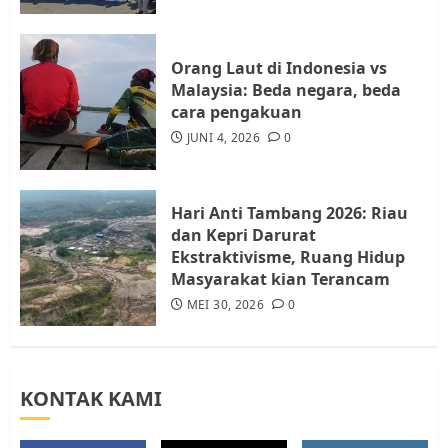
Resahkan Warga
4
JULI 17, 2026
0
Orang Laut di Indonesia vs
Malaysia: Beda negara, beda
cara pengakuan
Tim Advokasi Desak BP Batam
Berhenti Merampas Tanah
JUNI 4, 2026
0
Warga Rempang
JULI 15, 2026
0
5
Hari Anti Tambang 2026: Riau
dan Kepri Darurat
Ekstraktivisme, Ruang Hidup
Masyarakat kian Terancam
MEI 30, 2026
0
KONTAK KAMI