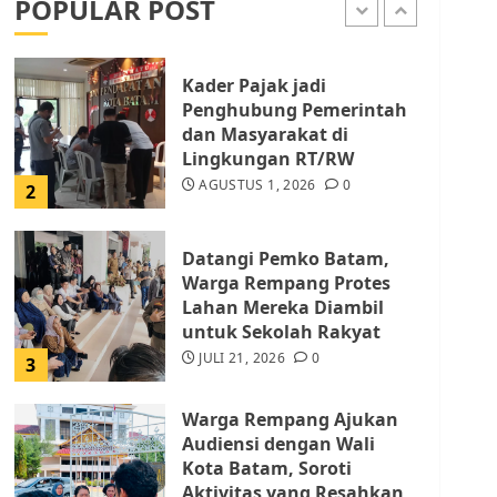
POPULAR POST
AGUSTUS 1, 2026
0
1
Kader Pajak jadi
Penghubung Pemerintah
dan Masyarakat di
Lingkungan RT/RW
AGUSTUS 1, 2026
0
2
Datangi Pemko Batam,
Warga Rempang Protes
Lahan Mereka Diambil
untuk Sekolah Rakyat
JULI 21, 2026
0
3
Warga Rempang Ajukan
Audiensi dengan Wali
Kota Batam, Soroti
Aktivitas yang Resahkan