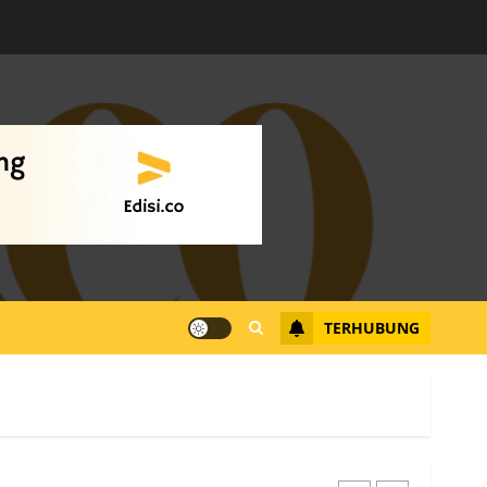
Warga Rempang Ajukan
Audiensi dengan Wali
Kota Batam, Soroti
Aktivitas yang Resahkan
Warga
4
JULI 17, 2026
0
Tim Advokasi Desak BP
Batam Berhenti
Merampas Tanah Warga
Rempang
TERHUBUNG
JULI 15, 2026
0
5
Pemko Batam Tegaskan
RT dan RW bukan Petugas
Pendataan dan
Pemungutan Pajak