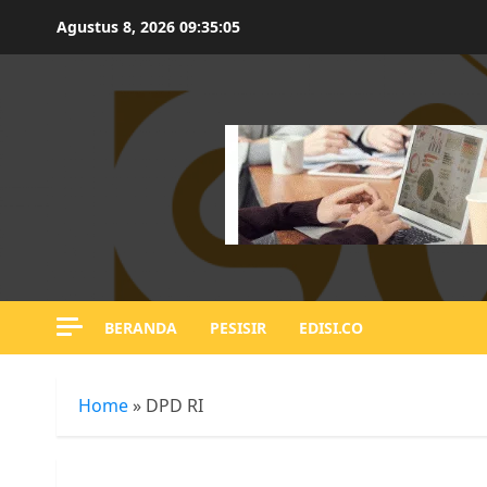
Skip
Agustus 8, 2026
09:35:05
to
content
BERANDA
PESISIR
EDISI.CO
Home
»
DPD RI