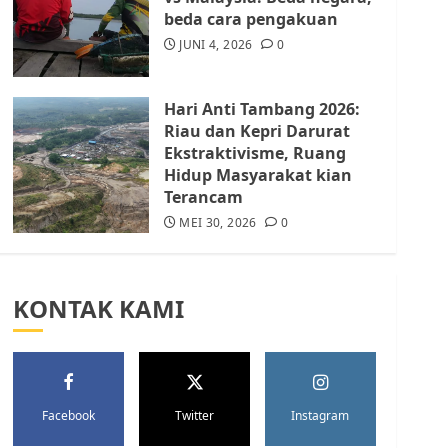
Batam Berhenti
beda cara pengakuan
Merampas Tanah Warga
Rempang
JUNI 4, 2026
0
JULI 15, 2026
0
5
Hari Anti Tambang 2026:
Riau dan Kepri Darurat
Ekstraktivisme, Ruang
Hidup Masyarakat kian
Terancam
MEI 30, 2026
0
KONTAK KAMI
Facebook
Twitter
Instagram