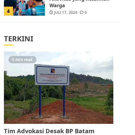
Warga
4
JULI 17, 2026
0
Tim Advokasi Desak BP
Batam Berhenti
TERKINI
Merampas Tanah Warga
Rempang
JULI 15, 2026
0
5
5 min read
Pemko Batam Tegaskan
RT dan RW bukan Petugas
Pendataan dan
Pemungutan Pajak
AGUSTUS 1, 2026
0
1
Kader Pajak jadi
Penghubung Pemerintah
Tim Advokasi Desak BP Batam