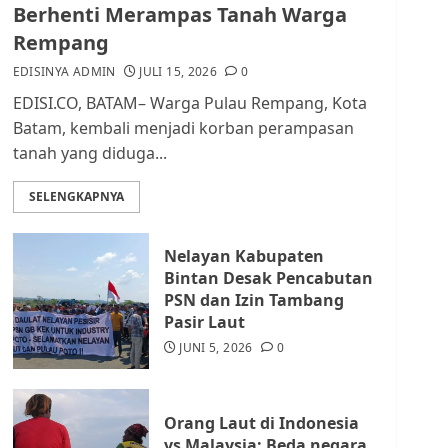
dan Masyarakat di
Berhenti Merampas Tanah Warga
Lingkungan RT/RW
Rempang
AGUSTUS 1, 2026
0
2
EDISINYA ADMIN
JULI 15, 2026
0
EDISI.CO, BATAM– Warga Pulau Rempang, Kota
Datangi Pemko Batam,
Batam, kembali menjadi korban perampasan
Warga Rempang Protes
tanah yang diduga...
Lahan Mereka Diambil
untuk Sekolah Rakyat
SELENGKAPNYA
JULI 21, 2026
0
3
Nelayan Kabupaten
Warga Rempang Ajukan
Bintan Desak Pencabutan
Audiensi dengan Wali
PSN dan Izin Tambang
Kota Batam, Soroti
Pasir Laut
Aktivitas yang Resahkan
Warga
JUNI 5, 2026
0
4
JULI 17, 2026
0
Orang Laut di Indonesia
Tim Advokasi Desak BP
vs Malaysia: Beda negara,