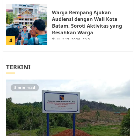
Warga Rempang Ajukan
Audiensi dengan Wali Kota
Batam, Soroti Aktivitas yang
Resahkan Warga
4
JULI 17, 2026
0
Tim Advokasi Desak BP Batam
TERKINI
Berhenti Merampas Tanah
Warga Rempang
JULI 15, 2026
0
5
5 min read
Pemko Batam Tegaskan RT dan
RW bukan Petugas Pendataan
dan Pemungutan Pajak
AGUSTUS 1, 2026
0
1