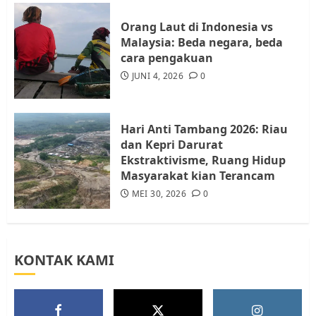
4
JULI 17, 2026
0
Orang Laut di Indonesia vs
Malaysia: Beda negara, beda
cara pengakuan
Tim Advokasi Desak BP Batam
Berhenti Merampas Tanah
JUNI 4, 2026
0
Warga Rempang
JULI 15, 2026
0
5
Hari Anti Tambang 2026: Riau
dan Kepri Darurat
Ekstraktivisme, Ruang Hidup
Masyarakat kian Terancam
MEI 30, 2026
0
KONTAK KAMI