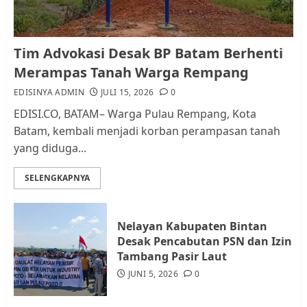
Kader Pajak jadi Penghubung
Tim Advokasi Desak BP Batam Berhenti
Pemerintah dan Masyarakat di
Merampas Tanah Warga Rempang
Lingkungan RT/RW
EDISINYA ADMIN
JULI 15, 2026
0
AGUSTUS 1, 2026
0
2
EDISI.CO, BATAM– Warga Pulau Rempang, Kota
Batam, kembali menjadi korban perampasan tanah
yang diduga...
Datangi Pemko Batam, Warga
Rempang Protes Lahan Mereka
SELENGKAPNYA
Diambil untuk Sekolah Rakyat
JULI 21, 2026
0
3
Nelayan Kabupaten Bintan
Desak Pencabutan PSN dan Izin
Warga Rempang Ajukan
Tambang Pasir Laut
Audiensi dengan Wali Kota
JUNI 5, 2026
0
Batam, Soroti Aktivitas yang
Resahkan Warga