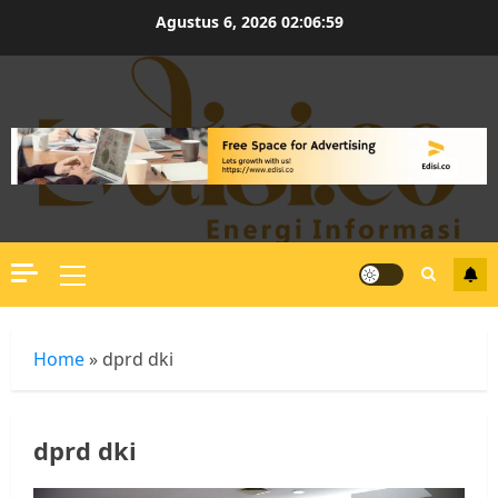
Skip
Agustus 6, 2026
02:06:59
to
content
Primary
Menu
Home
»
dprd dki
dprd dki