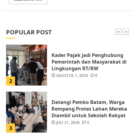
Pemko Batam Tegaskan RT dan
RW bukan Petugas Pendataan
dan Pemungutan Pajak
AGUSTUS 1, 2026
0
POPULAR POST
1
Kader Pajak jadi Penghubung
Pemerintah dan Masyarakat di
Lingkungan RT/RW
AGUSTUS 1, 2026
0
2
Datangi Pemko Batam, Warga
Rempang Protes Lahan Mereka
Diambil untuk Sekolah Rakyat
JULI 21, 2026
0
3