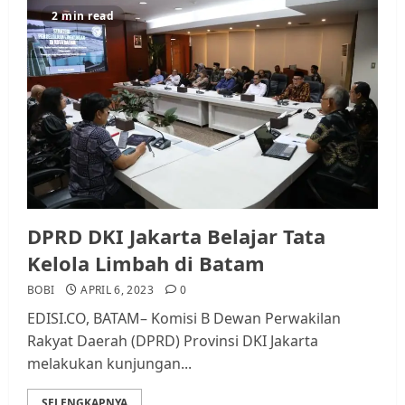
Datangi Pemko Batam, Warga
2 min read
Rempang Protes Lahan Mereka
Diambil untuk Sekolah Rakyat
JULI 21, 2026
0
3
Warga Rempang Ajukan
Audiensi dengan Wali Kota
Batam, Soroti Aktivitas yang
Resahkan Warga
4
JULI 17, 2026
0
DPRD DKI Jakarta Belajar Tata
Kelola Limbah di Batam
Tim Advokasi Desak BP Batam
BOBI
APRIL 6, 2023
0
Berhenti Merampas Tanah
EDISI.CO, BATAM– Komisi B Dewan Perwakilan
Warga Rempang
Rakyat Daerah (DPRD) Provinsi DKI Jakarta
JULI 15, 2026
0
melakukan kunjungan...
5
SELENGKAPNYA