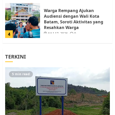
Warga Rempang Ajukan
Audiensi dengan Wali Kota
Batam, Soroti Aktivitas yang
Resahkan Warga
4
JULI 17, 2026
0
Tim Advokasi Desak BP Batam
TERKINI
Berhenti Merampas Tanah
Warga Rempang
JULI 15, 2026
0
5
5 min read
Pemko Batam Tegaskan RT dan
RW bukan Petugas Pendataan
dan Pemungutan Pajak
AGUSTUS 1, 2026
0
1