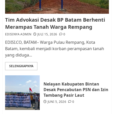
Kader Pajak jadi Penghubung
Tim Advokasi Desak BP Batam Berhenti
Pemerintah dan Masyarakat di
Merampas Tanah Warga Rempang
Lingkungan RT/RW
EDISINYA ADMIN
JULI 15, 2026
0
AGUSTUS 1, 2026
0
2
EDISI.CO, BATAM– Warga Pulau Rempang, Kota
Batam, kembali menjadi korban perampasan tanah
yang diduga...
Datangi Pemko Batam, Warga
Rempang Protes Lahan Mereka
SELENGKAPNYA
Diambil untuk Sekolah Rakyat
JULI 21, 2026
0
3
Nelayan Kabupaten Bintan
Desak Pencabutan PSN dan Izin
Warga Rempang Ajukan
Tambang Pasir Laut
Audiensi dengan Wali Kota
JUNI 5, 2026
0
Batam, Soroti Aktivitas yang
Resahkan Warga