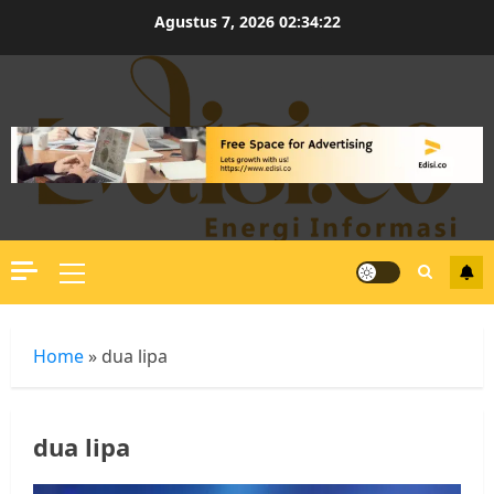
Skip
Agustus 7, 2026
02:34:23
to
content
Primary
Menu
Home
»
dua lipa
dua lipa