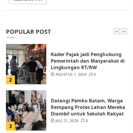
Pemko Batam Tegaskan RT dan
RW bukan Petugas Pendataan
dan Pemungutan Pajak
AGUSTUS 1, 2026
0
POPULAR POST
1
Kader Pajak jadi Penghubung
Pemerintah dan Masyarakat di
Lingkungan RT/RW
AGUSTUS 1, 2026
0
2
Datangi Pemko Batam, Warga
Rempang Protes Lahan Mereka
Diambil untuk Sekolah Rakyat
JULI 21, 2026
0
3