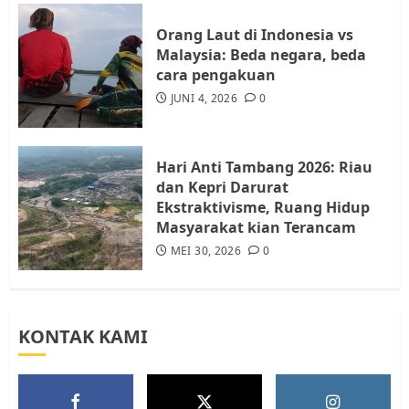
4
JULI 17, 2026
0
Orang Laut di Indonesia vs
Malaysia: Beda negara, beda
cara pengakuan
Tim Advokasi Desak BP Batam
Berhenti Merampas Tanah
JUNI 4, 2026
0
Warga Rempang
JULI 15, 2026
0
5
Hari Anti Tambang 2026: Riau
dan Kepri Darurat
Ekstraktivisme, Ruang Hidup
Masyarakat kian Terancam
MEI 30, 2026
0
KONTAK KAMI