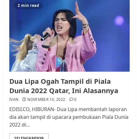
Datangi Pemko Batam, Warga
2 min read
Rempang Protes Lahan Mereka
Diambil untuk Sekolah Rakyat
JULI 21, 2026
0
3
Warga Rempang Ajukan
Audiensi dengan Wali Kota
Batam, Soroti Aktivitas yang
Resahkan Warga
4
JULI 17, 2026
0
Dua Lipa Ogah Tampil di Piala
Dunia 2022 Qatar, Ini Alasannya
Tim Advokasi Desak BP Batam
IVAN
NOVEMBER 16, 2022
0
Berhenti Merampas Tanah
EDISI.CO, HIBURAN- Dua Lipa membantah laporan
Warga Rempang
dia akan tampil di upacara pembukaan Piala Dunia
JULI 15, 2026
0
2022 di...
5
SELENGKAPNYA