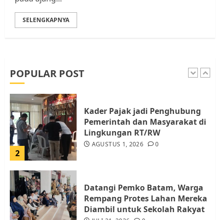
SELENGKAPNYA
Pemko Batam Tegaskan RT dan
RW bukan Petugas Pendataan
dan Pemungutan Pajak
AGUSTUS 1, 2026
0
POPULAR POST
1
Kader Pajak jadi Penghubung
Pemerintah dan Masyarakat di
Lingkungan RT/RW
AGUSTUS 1, 2026
0
2
Datangi Pemko Batam, Warga
Rempang Protes Lahan Mereka
Diambil untuk Sekolah Rakyat