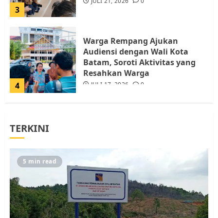
JULI 21, 2026
0
3
Warga Rempang Ajukan
Audiensi dengan Wali Kota
Batam, Soroti Aktivitas yang
Resahkan Warga
4
JULI 17, 2026
0
Tim Advokasi Desak BP Batam
TERKINI
Berhenti Merampas Tanah
Warga Rempang
JULI 15, 2026
0
5
5 min read
Pemko Batam Tegaskan RT dan
RW bukan Petugas Pendataan
dan Pemungutan Pajak