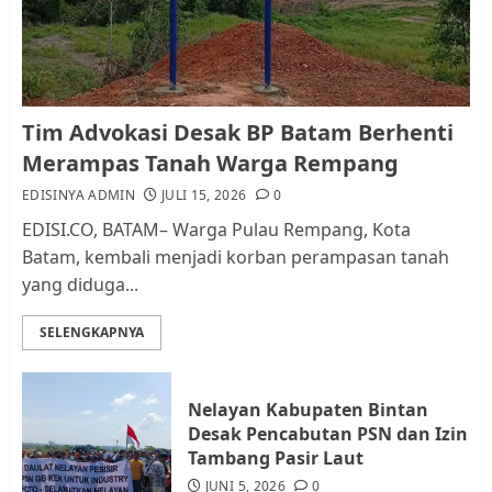
AGUSTUS 1, 2026
0
1
Kader Pajak jadi Penghubung
Tim Advokasi Desak BP Batam Berhenti
Pemerintah dan Masyarakat di
Merampas Tanah Warga Rempang
Lingkungan RT/RW
EDISINYA ADMIN
JULI 15, 2026
0
AGUSTUS 1, 2026
0
2
EDISI.CO, BATAM– Warga Pulau Rempang, Kota
Batam, kembali menjadi korban perampasan tanah
yang diduga...
Datangi Pemko Batam, Warga
Rempang Protes Lahan Mereka
SELENGKAPNYA
Diambil untuk Sekolah Rakyat
JULI 21, 2026
0
3
Nelayan Kabupaten Bintan
Desak Pencabutan PSN dan Izin
Warga Rempang Ajukan
Tambang Pasir Laut
Audiensi dengan Wali Kota
JUNI 5, 2026
0