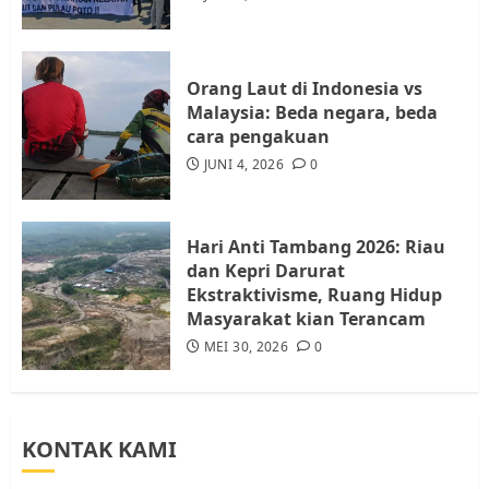
Batam, Soroti Aktivitas yang
Resahkan Warga
4
JULI 17, 2026
0
Orang Laut di Indonesia vs
Malaysia: Beda negara, beda
cara pengakuan
Tim Advokasi Desak BP Batam
Berhenti Merampas Tanah
JUNI 4, 2026
0
Warga Rempang
JULI 15, 2026
0
5
Hari Anti Tambang 2026: Riau
dan Kepri Darurat
Ekstraktivisme, Ruang Hidup
Masyarakat kian Terancam
MEI 30, 2026
0
KONTAK KAMI