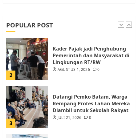
Pemko Batam Tegaskan RT dan
RW bukan Petugas Pendataan
dan Pemungutan Pajak
AGUSTUS 1, 2026
0
POPULAR POST
1
Kader Pajak jadi Penghubung
Pemerintah dan Masyarakat di
Lingkungan RT/RW
AGUSTUS 1, 2026
0
2
Datangi Pemko Batam, Warga
Rempang Protes Lahan Mereka
Diambil untuk Sekolah Rakyat
JULI 21, 2026
0
3