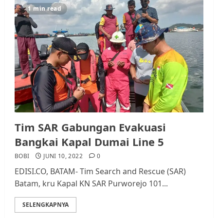
Rempang Protes Lahan Mereka
1 min read
Diambil untuk Sekolah Rakyat
JULI 21, 2026
0
3
Warga Rempang Ajukan
Audiensi dengan Wali Kota
Batam, Soroti Aktivitas yang
Resahkan Warga
4
JULI 17, 2026
0
Tim SAR Gabungan Evakuasi
Bangkai Kapal Dumai Line 5
Tim Advokasi Desak BP Batam
Berhenti Merampas Tanah
BOBI
JUNI 10, 2022
0
Warga Rempang
EDISI.CO, BATAM- Tim Search and Rescue (SAR)
JULI 15, 2026
0
Batam, kru Kapal KN SAR Purworejo 101...
5
SELENGKAPNYA