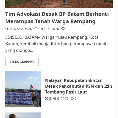
Kader Pajak jadi Penghubung
Tim Advokasi Desak BP Batam Berhenti
Pemerintah dan Masyarakat di
Merampas Tanah Warga Rempang
Lingkungan RT/RW
EDISINYA ADMIN
JULI 15, 2026
0
AGUSTUS 1, 2026
0
2
EDISI.CO, BATAM– Warga Pulau Rempang, Kota
Batam, kembali menjadi korban perampasan tanah
yang diduga...
Datangi Pemko Batam, Warga
Rempang Protes Lahan Mereka
SELENGKAPNYA
Diambil untuk Sekolah Rakyat
JULI 21, 2026
0
3
Nelayan Kabupaten Bintan
Desak Pencabutan PSN dan Izin
Warga Rempang Ajukan
Tambang Pasir Laut
Audiensi dengan Wali Kota
JUNI 5, 2026
0
Batam, Soroti Aktivitas yang
Resahkan Warga
4
JULI 17, 2026
0