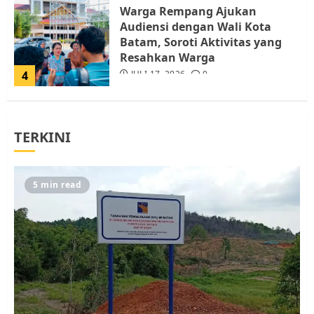
Warga Rempang Ajukan
Audiensi dengan Wali Kota
Batam, Soroti Aktivitas yang
Resahkan Warga
4
JULI 17, 2026
0
Tim Advokasi Desak BP Batam
TERKINI
Berhenti Merampas Tanah
Warga Rempang
JULI 15, 2026
0
5
5 min read
Pemko Batam Tegaskan RT dan
RW bukan Petugas Pendataan
dan Pemungutan Pajak
AGUSTUS 1, 2026
0
1