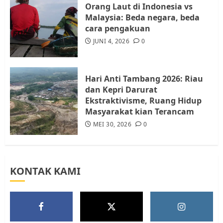
Orang Laut di Indonesia vs
Malaysia: Beda negara, beda
cara pengakuan
Tim Advokasi Desak BP Batam
Berhenti Merampas Tanah
JUNI 4, 2026
0
Warga Rempang
JULI 15, 2026
0
5
Hari Anti Tambang 2026: Riau
dan Kepri Darurat
Ekstraktivisme, Ruang Hidup
Masyarakat kian Terancam
MEI 30, 2026
0
KONTAK KAMI