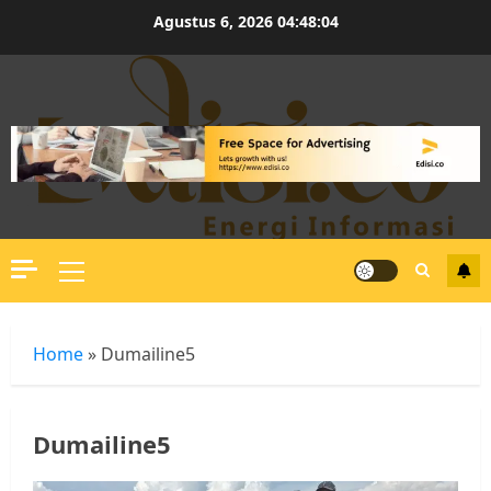
Skip
Agustus 6, 2026
04:48:05
to
content
Primary
Menu
Home
»
Dumailine5
Dumailine5
Datangi Pemko Batam, Warga