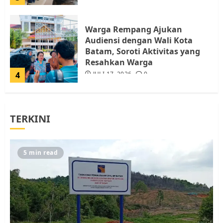
Warga Rempang Ajukan
Audiensi dengan Wali Kota
Batam, Soroti Aktivitas yang
Resahkan Warga
4
JULI 17, 2026
0
Tim Advokasi Desak BP Batam
TERKINI
Berhenti Merampas Tanah
Warga Rempang
JULI 15, 2026
0
5
5 min read
Pemko Batam Tegaskan RT dan
RW bukan Petugas Pendataan
dan Pemungutan Pajak
AGUSTUS 1, 2026
0