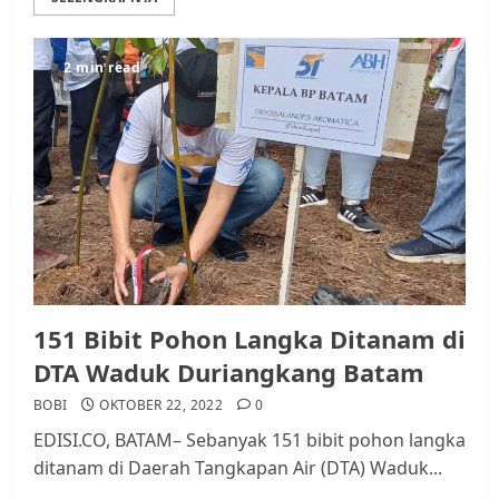
Datangi Pemko Batam, Warga
Rempang Protes Lahan Mereka
2 min read
Diambil untuk Sekolah Rakyat
JULI 21, 2026
0
3
Warga Rempang Ajukan
Audiensi dengan Wali Kota
Batam, Soroti Aktivitas yang
Resahkan Warga
4
JULI 17, 2026
0
151 Bibit Pohon Langka Ditanam di
DTA Waduk Duriangkang Batam
Tim Advokasi Desak BP Batam
Berhenti Merampas Tanah
BOBI
OKTOBER 22, 2022
0
Warga Rempang
EDISI.CO, BATAM– Sebanyak 151 bibit pohon langka
JULI 15, 2026
0
ditanam di Daerah Tangkapan Air (DTA) Waduk...
5