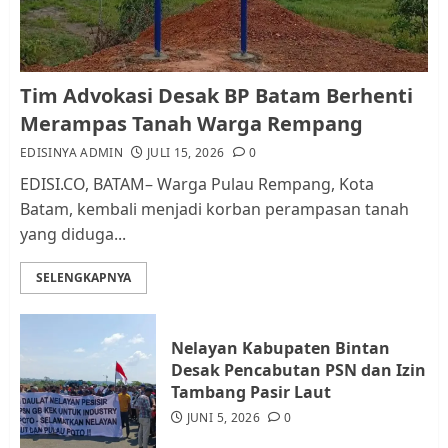
1
Kader Pajak jadi Penghubung
Tim Advokasi Desak BP Batam Berhenti
Pemerintah dan Masyarakat di
Merampas Tanah Warga Rempang
Lingkungan RT/RW
EDISINYA ADMIN
JULI 15, 2026
0
AGUSTUS 1, 2026
0
2
EDISI.CO, BATAM– Warga Pulau Rempang, Kota
Batam, kembali menjadi korban perampasan tanah
yang diduga...
Datangi Pemko Batam, Warga
Rempang Protes Lahan Mereka
SELENGKAPNYA
Diambil untuk Sekolah Rakyat
JULI 21, 2026
0
3
Nelayan Kabupaten Bintan
Desak Pencabutan PSN dan Izin
Warga Rempang Ajukan
Tambang Pasir Laut
Audiensi dengan Wali Kota
JUNI 5, 2026
0
Batam, Soroti Aktivitas yang