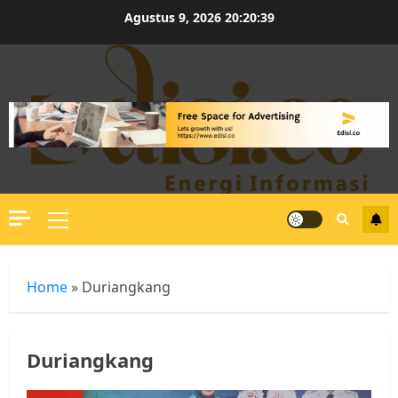
Skip
Agustus 9, 2026
20:20:40
to
content
Primary
Menu
Home
»
Duriangkang
Duriangkang