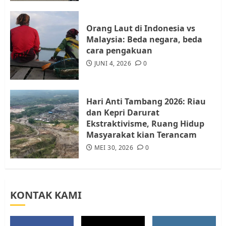
Resahkan Warga
4
JULI 17, 2026
0
Orang Laut di Indonesia vs
Malaysia: Beda negara, beda
cara pengakuan
Tim Advokasi Desak BP Batam
Berhenti Merampas Tanah
JUNI 4, 2026
0
Warga Rempang
JULI 15, 2026
0
5
Hari Anti Tambang 2026: Riau
dan Kepri Darurat
Ekstraktivisme, Ruang Hidup
Masyarakat kian Terancam
MEI 30, 2026
0
KONTAK KAMI