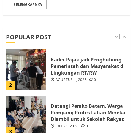
SELENGKAPNYA
Pemko Batam Tegaskan RT dan
RW bukan Petugas Pendataan
dan Pemungutan Pajak
AGUSTUS 1, 2026
0
POPULAR POST
1
Kader Pajak jadi Penghubung
Pemerintah dan Masyarakat di
Lingkungan RT/RW
AGUSTUS 1, 2026
0
2
Datangi Pemko Batam, Warga
Rempang Protes Lahan Mereka
Diambil untuk Sekolah Rakyat
JULI 21, 2026
0
3