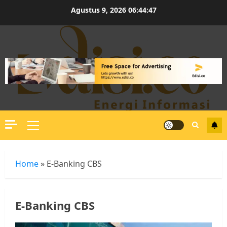
Skip
Agustus 9, 2026
06:44:47
to
content
Primary
Menu
Home
»
E-Banking CBS
E-Banking CBS