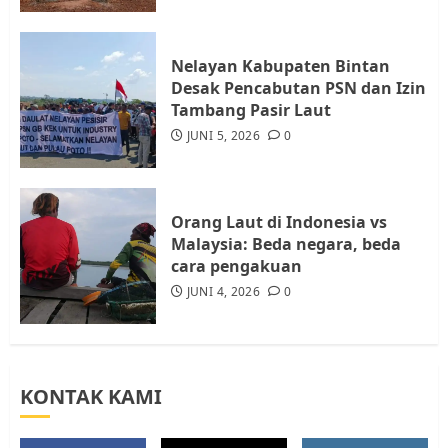
4
Nelayan Kabupaten Bintan
Warga Rempang Ajukan
Desak Pencabutan PSN dan Izin
Audiensi dengan Wali Kota
Tambang Pasir Laut
Batam, Soroti Aktivitas yang
JUNI 5, 2026
0
Resahkan Warga
5
JULI 17, 2026
0
Orang Laut di Indonesia vs
Malaysia: Beda negara, beda
cara pengakuan
JUNI 4, 2026
0
KONTAK KAMI