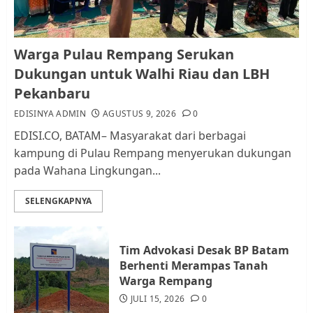
Pemko Batam Tegaskan RT dan
Warga Pulau Rempang Serukan
RW bukan Petugas Pendataan
Dukungan untuk Walhi Riau dan LBH
dan Pemungutan Pajak
Pekanbaru
AGUSTUS 1, 2026
0
2
EDISINYA ADMIN
AGUSTUS 9, 2026
0
EDISI.CO, BATAM– Masyarakat dari berbagai
kampung di Pulau Rempang menyerukan dukungan
Kader Pajak jadi Penghubung
pada Wahana Lingkungan...
Pemerintah dan Masyarakat di
Lingkungan RT/RW
SELENGKAPNYA
AGUSTUS 1, 2026
0
3
Tim Advokasi Desak BP Batam
Datangi Pemko Batam, Warga
Berhenti Merampas Tanah
Rempang Protes Lahan Mereka
Warga Rempang
Diambil untuk Sekolah Rakyat
JULI 15, 2026
0
JULI 21, 2026
0