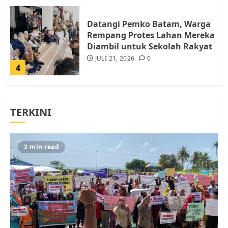
Datangi Pemko Batam, Warga
Rempang Protes Lahan Mereka
Diambil untuk Sekolah Rakyat
JULI 21, 2026
0
4
Warga Rempang Ajukan
TERKINI
Audiensi dengan Wali Kota
Batam, Soroti Aktivitas yang
Resahkan Warga
5
JULI 17, 2026
0
2 min read
Warga Pulau Rempang Serukan
Dukungan untuk Walhi Riau
dan LBH Pekanbaru
AGUSTUS 9, 2026
0
1