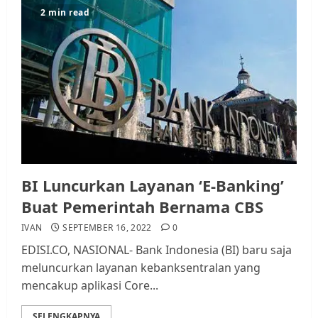
Kader Pajak jadi Penghubung
2 min read
Pemerintah dan Masyarakat di
Lingkungan RT/RW
AGUSTUS 1, 2026
0
3
Datangi Pemko Batam, Warga
Rempang Protes Lahan Mereka
Diambil untuk Sekolah Rakyat
JULI 21, 2026
0
4
BI Luncurkan Layanan ‘E-Banking’
Buat Pemerintah Bernama CBS
Warga Rempang Ajukan
IVAN
SEPTEMBER 16, 2022
0
Audiensi dengan Wali Kota
EDISI.CO, NASIONAL- Bank Indonesia (BI) baru saja
Batam, Soroti Aktivitas yang
meluncurkan layanan kebanksentralan yang
Resahkan Warga
mencakup aplikasi Core...
5
JULI 17, 2026
0
SELENGKAPNYA