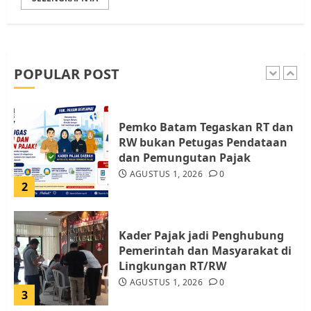
Warga Pulau Rempang Serukan
Dukungan untuk Walhi Riau
dan LBH Pekanbaru
AGUSTUS 9, 2026
0
POPULAR POST
1
Pemko Batam Tegaskan RT dan
RW bukan Petugas Pendataan
dan Pemungutan Pajak
AGUSTUS 1, 2026
0
2
Kader Pajak jadi Penghubung
Pemerintah dan Masyarakat di
Lingkungan RT/RW
AGUSTUS 1, 2026
0
3