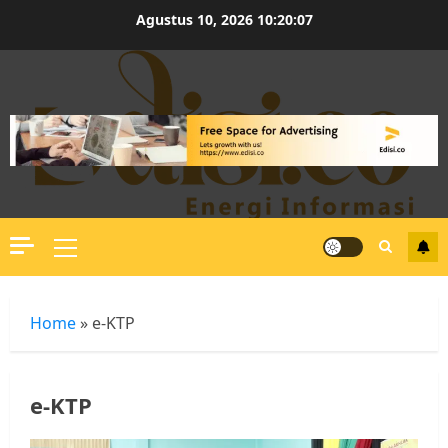
Skip
Agustus 10, 2026
10:20:07
to
content
Primary
Menu
Home
»
e-KTP
e-KTP
Kader Pajak jadi Penghubung