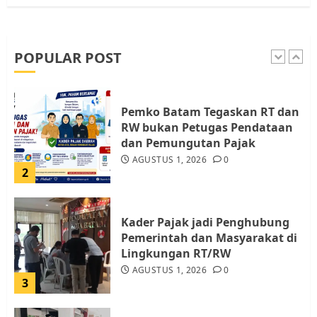
Warga Pulau Rempang Serukan
Dukungan untuk Walhi Riau
dan LBH Pekanbaru
AGUSTUS 9, 2026
0
POPULAR POST
1
Pemko Batam Tegaskan RT dan
RW bukan Petugas Pendataan
dan Pemungutan Pajak
AGUSTUS 1, 2026
0
2
Kader Pajak jadi Penghubung
Pemerintah dan Masyarakat di
Lingkungan RT/RW
AGUSTUS 1, 2026
0
3