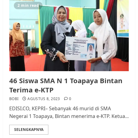
Pemerintah dan Masyarakat di
2 min read
Lingkungan RT/RW
AGUSTUS 1, 2026
0
3
Datangi Pemko Batam, Warga
Rempang Protes Lahan Mereka
Diambil untuk Sekolah Rakyat
JULI 21, 2026
0
4
46 Siswa SMA N 1 Toapaya Bintan
Terima e-KTP
Warga Rempang Ajukan
Audiensi dengan Wali Kota
BOBI
AGUSTUS 8, 2023
0
Batam, Soroti Aktivitas yang
EDISI.CO, KEPRI– Sebanyak 46 murid di SMA
Resahkan Warga
Negerai 1 Toapaya, Bintan menerima e-KTP. Ketua...
5
JULI 17, 2026
0
SELENGKAPNYA