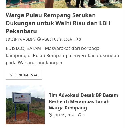
Pemko Batam Tegaskan RT dan
Warga Pulau Rempang Serukan
RW bukan Petugas Pendataan
Dukungan untuk Walhi Riau dan LBH
dan Pemungutan Pajak
Pekanbaru
AGUSTUS 1, 2026
0
2
EDISINYA ADMIN
AGUSTUS 9, 2026
0
EDISI.CO, BATAM– Masyarakat dari berbagai
kampung di Pulau Rempang menyerukan dukungan
Kader Pajak jadi Penghubung
pada Wahana Lingkungan...
Pemerintah dan Masyarakat di
Lingkungan RT/RW
SELENGKAPNYA
AGUSTUS 1, 2026
0
3
Tim Advokasi Desak BP Batam
Datangi Pemko Batam, Warga
Berhenti Merampas Tanah
Rempang Protes Lahan Mereka
Warga Rempang
Diambil untuk Sekolah Rakyat
JULI 15, 2026
0
JULI 21, 2026
0
4