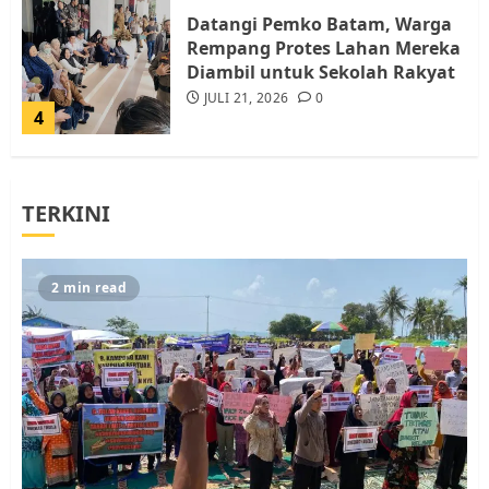
Datangi Pemko Batam, Warga
Rempang Protes Lahan Mereka
Diambil untuk Sekolah Rakyat
JULI 21, 2026
0
4
Warga Rempang Ajukan
TERKINI
Audiensi dengan Wali Kota
Batam, Soroti Aktivitas yang
Resahkan Warga
5
JULI 17, 2026
0
2 min read
Warga Pulau Rempang Serukan
Dukungan untuk Walhi Riau
dan LBH Pekanbaru
AGUSTUS 9, 2026
0
1