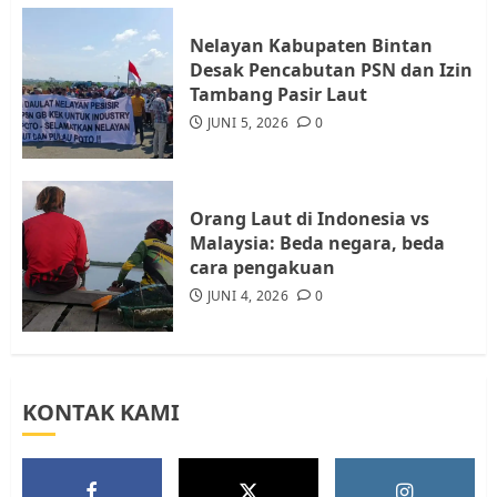
Nelayan Kabupaten Bintan
Warga Rempang Ajukan
Desak Pencabutan PSN dan Izin
Audiensi dengan Wali Kota
Tambang Pasir Laut
Batam, Soroti Aktivitas yang
JUNI 5, 2026
0
Resahkan Warga
5
JULI 17, 2026
0
Orang Laut di Indonesia vs
Malaysia: Beda negara, beda
cara pengakuan
JUNI 4, 2026
0
KONTAK KAMI