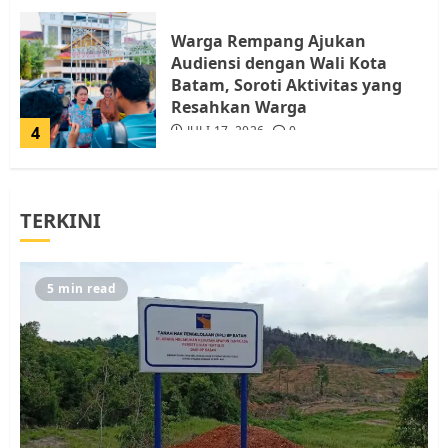
Warga Rempang Ajukan
Audiensi dengan Wali Kota
Batam, Soroti Aktivitas yang
Resahkan Warga
4
JULI 17, 2026
0
Tim Advokasi Desak BP Batam
TERKINI
Berhenti Merampas Tanah
Warga Rempang
JULI 15, 2026
0
5
5 min read
Pemko Batam Tegaskan RT dan
RW bukan Petugas Pendataan
dan Pemungutan Pajak
AGUSTUS 1, 2026
0
1