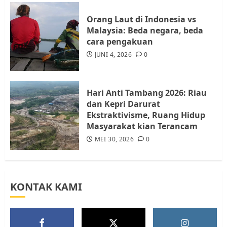
4
JULI 17, 2026
0
Orang Laut di Indonesia vs
Malaysia: Beda negara, beda
cara pengakuan
Tim Advokasi Desak BP Batam
Berhenti Merampas Tanah
JUNI 4, 2026
0
Warga Rempang
JULI 15, 2026
0
5
Hari Anti Tambang 2026: Riau
dan Kepri Darurat
Ekstraktivisme, Ruang Hidup
Masyarakat kian Terancam
MEI 30, 2026
0
KONTAK KAMI