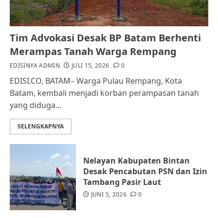
Kader Pajak jadi Penghubung
Tim Advokasi Desak BP Batam Berhenti
Pemerintah dan Masyarakat di
Merampas Tanah Warga Rempang
Lingkungan RT/RW
EDISINYA ADMIN
JULI 15, 2026
0
AGUSTUS 1, 2026
0
2
EDISI.CO, BATAM– Warga Pulau Rempang, Kota
Batam, kembali menjadi korban perampasan tanah
yang diduga...
Datangi Pemko Batam, Warga
Rempang Protes Lahan Mereka
SELENGKAPNYA
Diambil untuk Sekolah Rakyat
JULI 21, 2026
0
3
Nelayan Kabupaten Bintan
Desak Pencabutan PSN dan Izin
Warga Rempang Ajukan
Tambang Pasir Laut
Audiensi dengan Wali Kota
JUNI 5, 2026
0
Batam, Soroti Aktivitas yang
Resahkan Warga