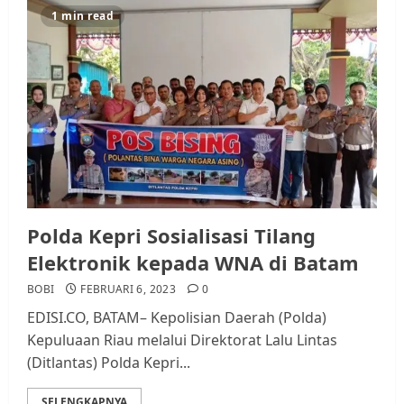
Datangi Pemko Batam, Warga
1 min read
Rempang Protes Lahan Mereka
Diambil untuk Sekolah Rakyat
JULI 21, 2026
0
3
Warga Rempang Ajukan
Audiensi dengan Wali Kota
Batam, Soroti Aktivitas yang
Resahkan Warga
4
JULI 17, 2026
0
Polda Kepri Sosialisasi Tilang
Elektronik kepada WNA di Batam
Tim Advokasi Desak BP Batam
BOBI
FEBRUARI 6, 2023
0
Berhenti Merampas Tanah
EDISI.CO, BATAM– Kepolisian Daerah (Polda)
Warga Rempang
Kepuluaan Riau melalui Direktorat Lalu Lintas
JULI 15, 2026
0
(Ditlantas) Polda Kepri...
5
SELENGKAPNYA