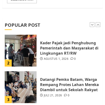
Pemko Batam Tegaskan RT dan
RW bukan Petugas Pendataan
dan Pemungutan Pajak
AGUSTUS 1, 2026
0
POPULAR POST
1
Kader Pajak jadi Penghubung
Pemerintah dan Masyarakat di
Lingkungan RT/RW
AGUSTUS 1, 2026
0
2
Datangi Pemko Batam, Warga
Rempang Protes Lahan Mereka
Diambil untuk Sekolah Rakyat
JULI 21, 2026
0
3