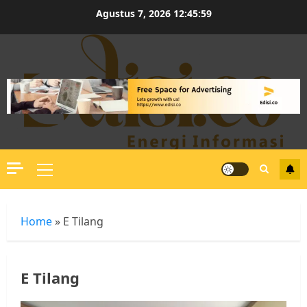
Skip
Agustus 7, 2026
12:45:59
to
content
Primary
Menu
Home
»
E Tilang
E Tilang