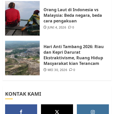
4
JULI 17, 2026
0
Orang Laut di Indonesia vs
Malaysia: Beda negara, beda
cara pengakuan
Tim Advokasi Desak BP Batam
Berhenti Merampas Tanah
JUNI 4, 2026
0
Warga Rempang
JULI 15, 2026
0
5
Hari Anti Tambang 2026: Riau
dan Kepri Darurat
Ekstraktivisme, Ruang Hidup
Masyarakat kian Terancam
MEI 30, 2026
0
KONTAK KAMI