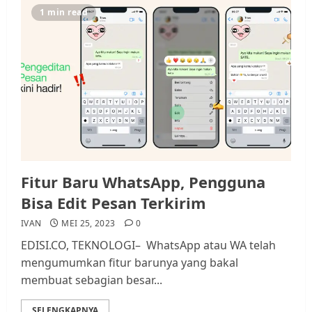
Datangi Pemko Batam, Warga
1 min read
Rempang Protes Lahan Mereka
Diambil untuk Sekolah Rakyat
JULI 21, 2026
0
3
Warga Rempang Ajukan
Audiensi dengan Wali Kota
Batam, Soroti Aktivitas yang
Resahkan Warga
4
JULI 17, 2026
0
Fitur Baru WhatsApp, Pengguna
Bisa Edit Pesan Terkirim
Tim Advokasi Desak BP Batam
IVAN
MEI 25, 2023
0
Berhenti Merampas Tanah
EDISI.CO, TEKNOLOGI– WhatsApp atau WA telah
Warga Rempang
mengumumkan fitur barunya yang bakal
JULI 15, 2026
0
membuat sebagian besar...
5
SELENGKAPNYA