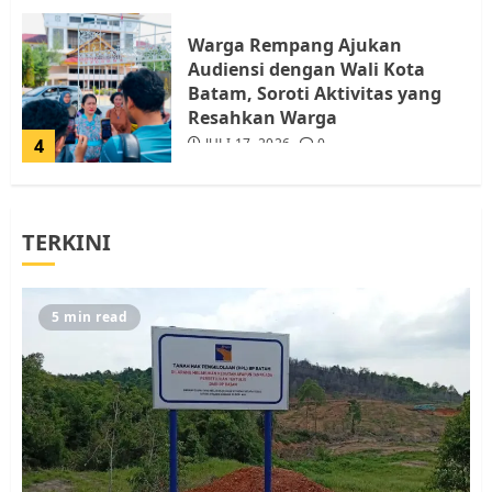
Warga Rempang Ajukan
Audiensi dengan Wali Kota
Batam, Soroti Aktivitas yang
Resahkan Warga
4
JULI 17, 2026
0
Tim Advokasi Desak BP Batam
TERKINI
Berhenti Merampas Tanah
Warga Rempang
JULI 15, 2026
0
5
5 min read
Pemko Batam Tegaskan RT dan
RW bukan Petugas Pendataan
dan Pemungutan Pajak
AGUSTUS 1, 2026
0
1