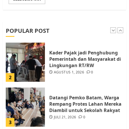
Pemko Batam Tegaskan RT dan
RW bukan Petugas Pendataan
dan Pemungutan Pajak
AGUSTUS 1, 2026
0
POPULAR POST
1
Kader Pajak jadi Penghubung
Pemerintah dan Masyarakat di
Lingkungan RT/RW
AGUSTUS 1, 2026
0
2
Datangi Pemko Batam, Warga
Rempang Protes Lahan Mereka
Diambil untuk Sekolah Rakyat
JULI 21, 2026
0
3