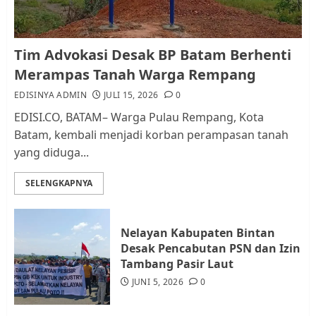
Kader Pajak jadi Penghubung
Tim Advokasi Desak BP Batam Berhenti
Pemerintah dan Masyarakat di
Merampas Tanah Warga Rempang
Lingkungan RT/RW
EDISINYA ADMIN
JULI 15, 2026
0
AGUSTUS 1, 2026
0
2
EDISI.CO, BATAM– Warga Pulau Rempang, Kota
Batam, kembali menjadi korban perampasan tanah
yang diduga...
Datangi Pemko Batam, Warga
Rempang Protes Lahan Mereka
SELENGKAPNYA
Diambil untuk Sekolah Rakyat
JULI 21, 2026
0
3
Nelayan Kabupaten Bintan
Desak Pencabutan PSN dan Izin
Warga Rempang Ajukan
Tambang Pasir Laut
Audiensi dengan Wali Kota
JUNI 5, 2026
0
Batam, Soroti Aktivitas yang
Resahkan Warga