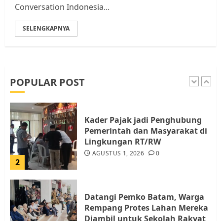
Conversation Indonesia...
5
SELENGKAPNYA
Pemko Batam Tegaskan RT dan
RW bukan Petugas Pendataan
dan Pemungutan Pajak
AGUSTUS 1, 2026
0
POPULAR POST
1
Kader Pajak jadi Penghubung
Pemerintah dan Masyarakat di
Lingkungan RT/RW
AGUSTUS 1, 2026
0
2
Datangi Pemko Batam, Warga
Rempang Protes Lahan Mereka
Diambil untuk Sekolah Rakyat