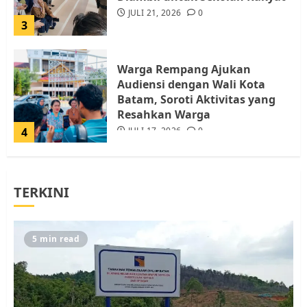
JULI 21, 2026
0
3
Warga Rempang Ajukan
Audiensi dengan Wali Kota
Batam, Soroti Aktivitas yang
Resahkan Warga
4
JULI 17, 2026
0
Tim Advokasi Desak BP Batam
TERKINI
Berhenti Merampas Tanah
Warga Rempang
JULI 15, 2026
0
5
5 min read
Pemko Batam Tegaskan RT dan
RW bukan Petugas Pendataan