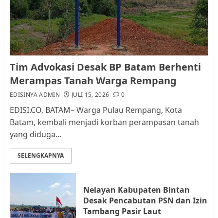
dan Pemungutan Pajak
AGUSTUS 1, 2026
0
1
Kader Pajak jadi Penghubung
Tim Advokasi Desak BP Batam Berhenti
Pemerintah dan Masyarakat di
Merampas Tanah Warga Rempang
Lingkungan RT/RW
EDISINYA ADMIN
JULI 15, 2026
0
AGUSTUS 1, 2026
0
2
EDISI.CO, BATAM– Warga Pulau Rempang, Kota
Batam, kembali menjadi korban perampasan tanah
yang diduga...
Datangi Pemko Batam, Warga
Rempang Protes Lahan Mereka
SELENGKAPNYA
Diambil untuk Sekolah Rakyat
JULI 21, 2026
0
3
Nelayan Kabupaten Bintan
Desak Pencabutan PSN dan Izin
Warga Rempang Ajukan
Tambang Pasir Laut