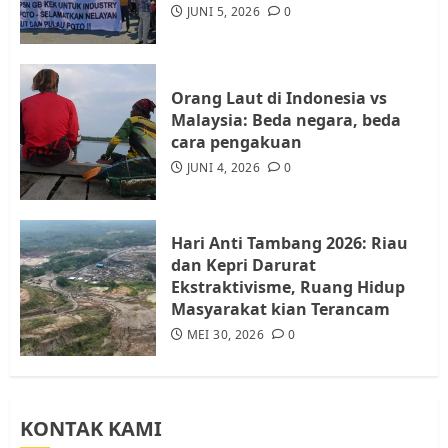
Audiensi dengan Wali Kota
JUNI 5, 2026
0
Batam, Soroti Aktivitas yang
Resahkan Warga
4
JULI 17, 2026
0
Orang Laut di Indonesia vs
Malaysia: Beda negara, beda
cara pengakuan
Tim Advokasi Desak BP Batam
Berhenti Merampas Tanah
JUNI 4, 2026
0
Warga Rempang
JULI 15, 2026
0
5
Hari Anti Tambang 2026: Riau
dan Kepri Darurat
Ekstraktivisme, Ruang Hidup
Masyarakat kian Terancam
MEI 30, 2026
0
KONTAK KAMI