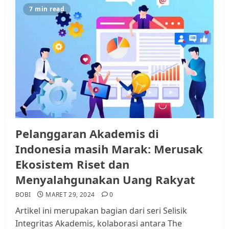
7 min read
Datangi Pemko Batam, Warga
Rempang Protes Lahan Mereka
Diambil untuk Sekolah Rakyat
JULI 21, 2026
0
3
Warga Rempang Ajukan
Audiensi dengan Wali Kota
Pelanggaran Akademis di
Batam, Soroti Aktivitas yang
Resahkan Warga
Indonesia masih Marak: Merusak
4
JULI 17, 2026
0
Ekosistem Riset dan
Menyalahgunakan Uang Rakyat
Tim Advokasi Desak BP Batam
BOBI
MARET 29, 2024
0
Berhenti Merampas Tanah
Artikel ini merupakan bagian dari seri Selisik
Warga Rempang
Integritas Akademis, kolaborasi antara The
JULI 15, 2026
0