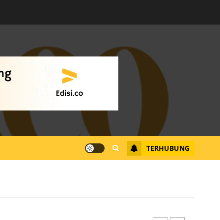
Warga Rempang Ajukan
Audiensi dengan Wali
Kota Batam, Soroti
Aktivitas yang Resahkan
Warga
4
JULI 17, 2026
0
Tim Advokasi Desak BP
Batam Berhenti
Merampas Tanah Warga
Rempang
TERHUBUNG
JULI 15, 2026
0
5
Pemko Batam Tegaskan
RT dan RW bukan Petugas
Pendataan dan
Pemungutan Pajak