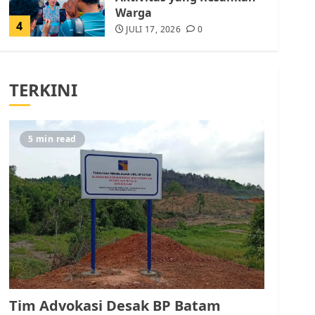
Warga
4
JULI 17, 2026
0
Tim Advokasi Desak BP
Batam Berhenti
TERKINI
Merampas Tanah Warga
Rempang
JULI 15, 2026
0
5
5 min read
Pemko Batam Tegaskan
RT dan RW bukan Petugas
Pendataan dan
Pemungutan Pajak
AGUSTUS 1, 2026
0
1
Kader Pajak jadi
Penghubung Pemerintah
Tim Advokasi Desak BP Batam