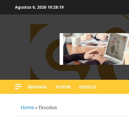
Skip
Agustus 6, 2026
10:28:20
to
content
BERANDA
PESISIR
EDISI.CO
Home
»
Eksodus