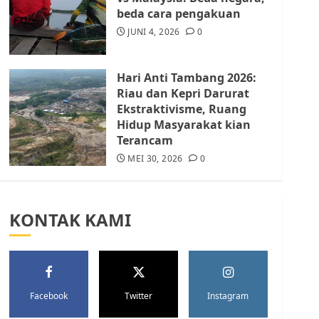
Batam Berhenti
beda cara pengakuan
Merampas Tanah Warga
Rempang
JUNI 4, 2026
0
JULI 15, 2026
0
5
Hari Anti Tambang 2026:
Riau dan Kepri Darurat
Ekstraktivisme, Ruang
Hidup Masyarakat kian
Terancam
MEI 30, 2026
0
KONTAK KAMI
Facebook
Twitter
Instagram