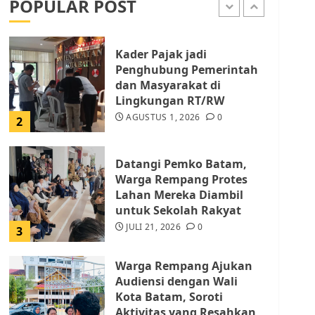
POPULAR POST
AGUSTUS 1, 2026
0
1
Kader Pajak jadi
Penghubung Pemerintah
dan Masyarakat di
Lingkungan RT/RW
AGUSTUS 1, 2026
0
2
Datangi Pemko Batam,
Warga Rempang Protes
Lahan Mereka Diambil
untuk Sekolah Rakyat
JULI 21, 2026
0
3
Warga Rempang Ajukan
Audiensi dengan Wali
Kota Batam, Soroti
Aktivitas yang Resahkan