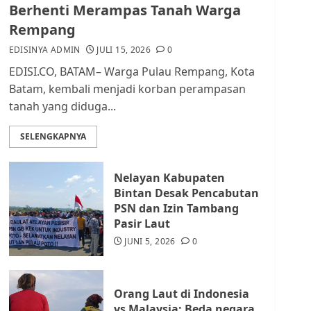
dan Masyarakat di
Berhenti Merampas Tanah Warga
Lingkungan RT/RW
Rempang
AGUSTUS 1, 2026
0
2
EDISINYA ADMIN
JULI 15, 2026
0
EDISI.CO, BATAM– Warga Pulau Rempang, Kota
Datangi Pemko Batam,
Batam, kembali menjadi korban perampasan
Warga Rempang Protes
tanah yang diduga...
Lahan Mereka Diambil
untuk Sekolah Rakyat
SELENGKAPNYA
JULI 21, 2026
0
3
Nelayan Kabupaten
Warga Rempang Ajukan
Bintan Desak Pencabutan
Audiensi dengan Wali
PSN dan Izin Tambang
Kota Batam, Soroti
Pasir Laut
Aktivitas yang Resahkan
Warga
JUNI 5, 2026
0
4
JULI 17, 2026
0
Orang Laut di Indonesia
Tim Advokasi Desak BP
vs Malaysia: Beda negara,