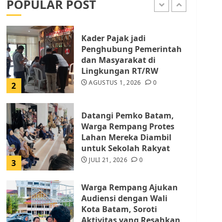
POPULAR POST
AGUSTUS 1, 2026
0
1
Kader Pajak jadi
Penghubung Pemerintah
dan Masyarakat di
Lingkungan RT/RW
AGUSTUS 1, 2026
0
2
Datangi Pemko Batam,
Warga Rempang Protes
Lahan Mereka Diambil
untuk Sekolah Rakyat
JULI 21, 2026
0
3
Warga Rempang Ajukan
Audiensi dengan Wali
Kota Batam, Soroti
Aktivitas yang Resahkan