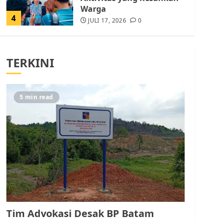
Warga
4
JULI 17, 2026
0
Tim Advokasi Desak BP
Batam Berhenti
TERKINI
Merampas Tanah Warga
Rempang
JULI 15, 2026
0
5
5 min read
Pemko Batam Tegaskan
RT dan RW bukan Petugas
Pendataan dan
Pemungutan Pajak
AGUSTUS 1, 2026
0
1
Kader Pajak jadi
Penghubung Pemerintah
Tim Advokasi Desak BP Batam