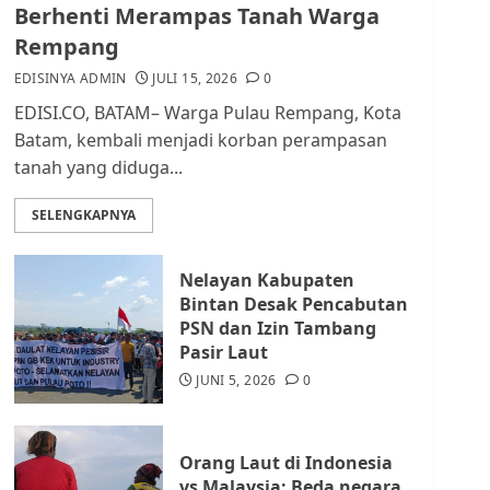
dan Masyarakat di
Berhenti Merampas Tanah Warga
Lingkungan RT/RW
Rempang
AGUSTUS 1, 2026
0
2
EDISINYA ADMIN
JULI 15, 2026
0
EDISI.CO, BATAM– Warga Pulau Rempang, Kota
Datangi Pemko Batam,
Batam, kembali menjadi korban perampasan
Warga Rempang Protes
tanah yang diduga...
Lahan Mereka Diambil
untuk Sekolah Rakyat
SELENGKAPNYA
JULI 21, 2026
0
3
Nelayan Kabupaten
Warga Rempang Ajukan
Bintan Desak Pencabutan
Audiensi dengan Wali
PSN dan Izin Tambang
Kota Batam, Soroti
Pasir Laut
Aktivitas yang Resahkan
Warga
JUNI 5, 2026
0
4
JULI 17, 2026
0
Orang Laut di Indonesia
Tim Advokasi Desak BP
vs Malaysia: Beda negara,