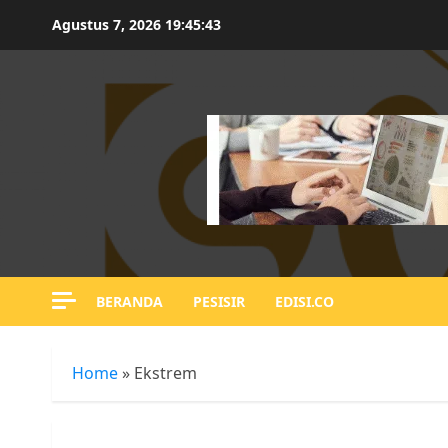
Skip
Agustus 7, 2026
19:45:44
to
content
BERANDA
PESISIR
EDISI.CO
Home
»
Ekstrem