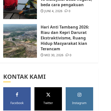
Batam Berhenti
beda cara pengakuan
Merampas Tanah Warga
Rempang
JUNI 4, 2026
0
JULI 15, 2026
0
5
Hari Anti Tambang 2026:
Riau dan Kepri Darurat
Ekstraktivisme, Ruang
Hidup Masyarakat kian
Terancam
MEI 30, 2026
0
KONTAK KAMI
Facebook
Twitter
Instagram