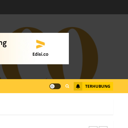
Warga Rempang Ajukan
Audiensi dengan Wali
Kota Batam, Soroti
Aktivitas yang Resahkan
Warga
4
JULI 17, 2026
0
Tim Advokasi Desak BP
Batam Berhenti
Merampas Tanah Warga
Rempang
TERHUBUNG
JULI 15, 2026
0
5
Pemko Batam Tegaskan
RT dan RW bukan Petugas
Pendataan dan
Pemungutan Pajak