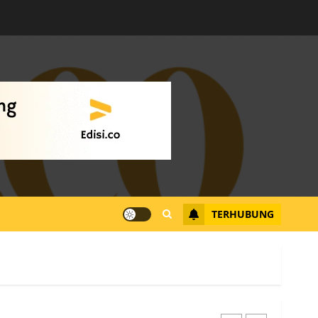
Warga Rempang Ajukan
Audiensi dengan Wali
Kota Batam, Soroti
Aktivitas yang Resahkan
Warga
4
JULI 17, 2026
0
Tim Advokasi Desak BP
Batam Berhenti
Merampas Tanah Warga
Rempang
TERHUBUNG
JULI 15, 2026
0
5
Pemko Batam Tegaskan
RT dan RW bukan Petugas
Pendataan dan
Pemungutan Pajak