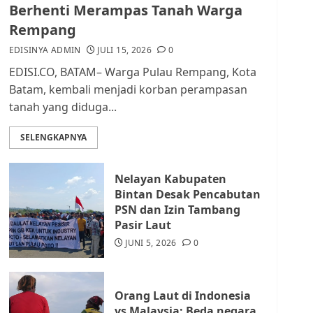
dan Masyarakat di
Berhenti Merampas Tanah Warga
Lingkungan RT/RW
Rempang
AGUSTUS 1, 2026
0
2
EDISINYA ADMIN
JULI 15, 2026
0
EDISI.CO, BATAM– Warga Pulau Rempang, Kota
Datangi Pemko Batam,
Batam, kembali menjadi korban perampasan
Warga Rempang Protes
tanah yang diduga...
Lahan Mereka Diambil
untuk Sekolah Rakyat
SELENGKAPNYA
JULI 21, 2026
0
3
Nelayan Kabupaten
Warga Rempang Ajukan
Bintan Desak Pencabutan
Audiensi dengan Wali
PSN dan Izin Tambang
Kota Batam, Soroti
Pasir Laut
Aktivitas yang Resahkan
Warga
JUNI 5, 2026
0
4
JULI 17, 2026
0
Orang Laut di Indonesia
Tim Advokasi Desak BP
vs Malaysia: Beda negara,