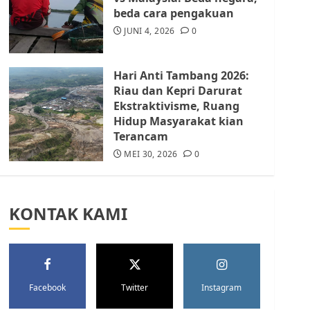
Batam Berhenti
beda cara pengakuan
Merampas Tanah Warga
Rempang
JUNI 4, 2026
0
JULI 15, 2026
0
5
Hari Anti Tambang 2026:
Riau dan Kepri Darurat
Ekstraktivisme, Ruang
Hidup Masyarakat kian
Terancam
MEI 30, 2026
0
KONTAK KAMI
Facebook
Twitter
Instagram