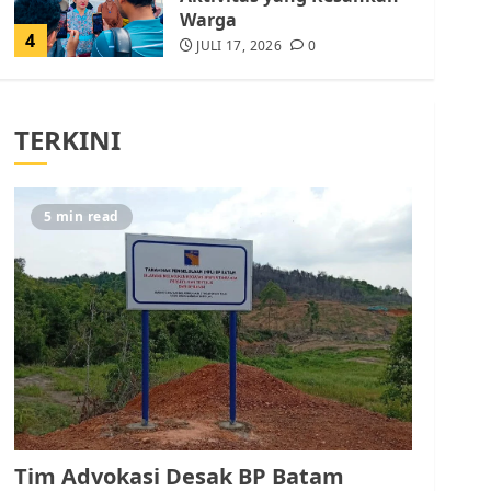
Warga
4
JULI 17, 2026
0
Tim Advokasi Desak BP
Batam Berhenti
TERKINI
Merampas Tanah Warga
Rempang
JULI 15, 2026
0
5
5 min read
Pemko Batam Tegaskan
RT dan RW bukan Petugas
Pendataan dan
Pemungutan Pajak
AGUSTUS 1, 2026
0
1
Kader Pajak jadi
Penghubung Pemerintah
Tim Advokasi Desak BP Batam