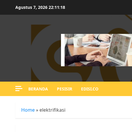
Skip
Agustus 7, 2026
22:11:19
to
content
BERANDA
PESISIR
EDISI.CO
Home
»
elektrifikasi