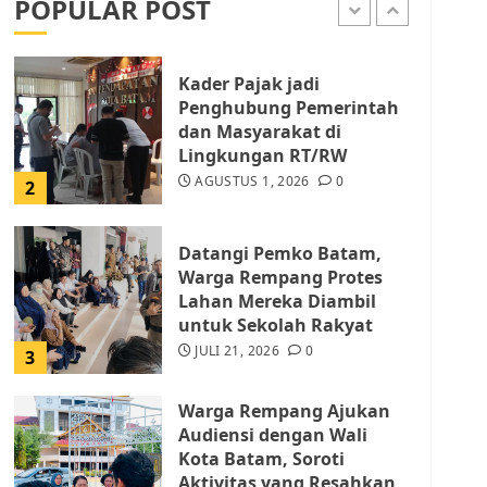
POPULAR POST
AGUSTUS 1, 2026
0
1
Kader Pajak jadi
Penghubung Pemerintah
dan Masyarakat di
Lingkungan RT/RW
AGUSTUS 1, 2026
0
2
Datangi Pemko Batam,
Warga Rempang Protes
Lahan Mereka Diambil
untuk Sekolah Rakyat
JULI 21, 2026
0
3
Warga Rempang Ajukan
Audiensi dengan Wali
Kota Batam, Soroti
Aktivitas yang Resahkan