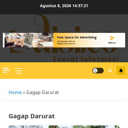
Skip
Agustus 8, 2026
14:37:21
to
content
Primary
Menu
Home
»
Gagap Darurat
Gagap Darurat