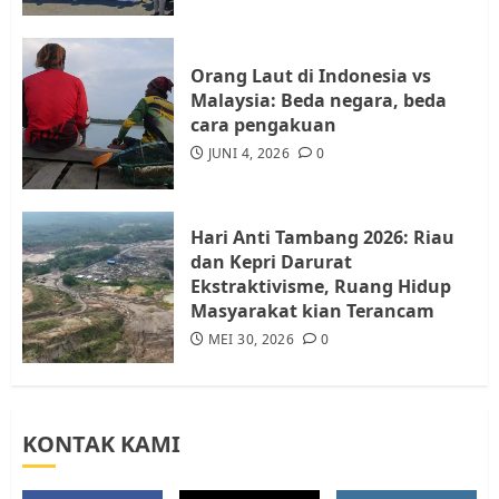
Resahkan Warga
4
JULI 17, 2026
0
Orang Laut di Indonesia vs
Malaysia: Beda negara, beda
cara pengakuan
Tim Advokasi Desak BP Batam
Berhenti Merampas Tanah
JUNI 4, 2026
0
Warga Rempang
JULI 15, 2026
0
5
Hari Anti Tambang 2026: Riau
dan Kepri Darurat
Ekstraktivisme, Ruang Hidup
Masyarakat kian Terancam
MEI 30, 2026
0
KONTAK KAMI