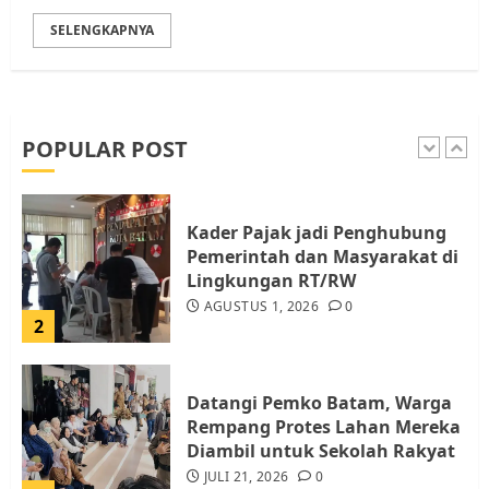
SELENGKAPNYA
Pemko Batam Tegaskan RT dan
RW bukan Petugas Pendataan
dan Pemungutan Pajak
AGUSTUS 1, 2026
0
POPULAR POST
1
Kader Pajak jadi Penghubung
Pemerintah dan Masyarakat di
Lingkungan RT/RW
AGUSTUS 1, 2026
0
2
Datangi Pemko Batam, Warga
Rempang Protes Lahan Mereka
Diambil untuk Sekolah Rakyat
JULI 21, 2026
0