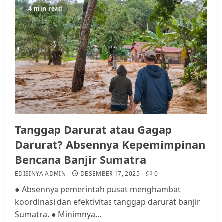
4 min read
Datangi Pemko Batam, Warga
Rempang Protes Lahan Mereka
Diambil untuk Sekolah Rakyat
JULI 21, 2026
0
3
Warga Rempang Ajukan
Audiensi dengan Wali Kota
Batam, Soroti Aktivitas yang
Resahkan Warga
Tanggap Darurat atau Gagap
4
JULI 17, 2026
0
Darurat? Absennya Kepemimpinan
Bencana Banjir Sumatra
Tim Advokasi Desak BP Batam
EDISINYA ADMIN
DESEMBER 17, 2025
0
Berhenti Merampas Tanah
● Absennya pemerintah pusat menghambat
Warga Rempang
koordinasi dan efektivitas tanggap darurat banjir
JULI 15, 2026
0
Sumatra. ● Minimnya...
5