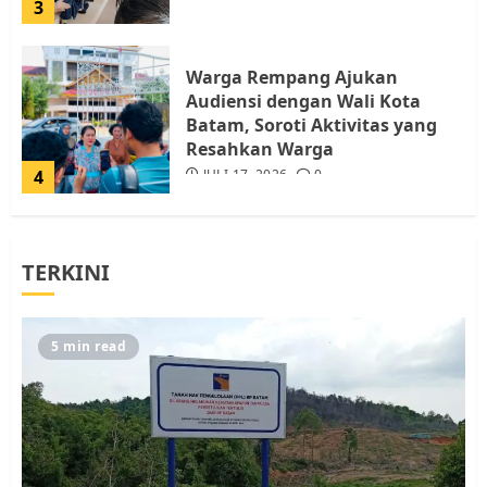
3
Warga Rempang Ajukan
Audiensi dengan Wali Kota
Batam, Soroti Aktivitas yang
Resahkan Warga
4
JULI 17, 2026
0
Tim Advokasi Desak BP Batam
TERKINI
Berhenti Merampas Tanah
Warga Rempang
JULI 15, 2026
0
5
5 min read
Pemko Batam Tegaskan RT dan
RW bukan Petugas Pendataan
dan Pemungutan Pajak