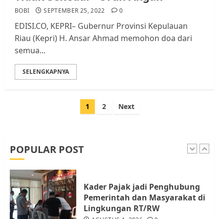
BOBI
SEPTEMBER 25, 2022
0
EDISI.CO, KEPRI– Gubernur Provinsi Kepulauan
Tim Advokasi Desak BP Batam
Riau (Kepri) H. Ansar Ahmad memohon doa dari
Berhenti Merampas Tanah
semua...
Warga Rempang
JULI 15, 2026
0
SELENGKAPNYA
5
Paginasi
1
2
Next
Pemko Batam Tegaskan RT dan
pos
RW bukan Petugas Pendataan
dan Pemungutan Pajak
AGUSTUS 1, 2026
0
POPULAR POST
1
Kader Pajak jadi Penghubung
Pemerintah dan Masyarakat di
Lingkungan RT/RW