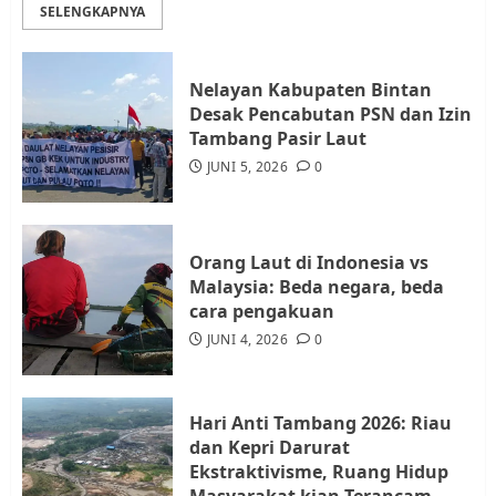
SELENGKAPNYA
Diambil untuk Sekolah Rakyat
JULI 21, 2026
0
3
Nelayan Kabupaten Bintan
Desak Pencabutan PSN dan Izin
Warga Rempang Ajukan
Tambang Pasir Laut
Audiensi dengan Wali Kota
JUNI 5, 2026
0
Batam, Soroti Aktivitas yang
Resahkan Warga
4
JULI 17, 2026
0
Orang Laut di Indonesia vs
Malaysia: Beda negara, beda
cara pengakuan
Tim Advokasi Desak BP Batam
Berhenti Merampas Tanah
JUNI 4, 2026
0
Warga Rempang
JULI 15, 2026
0
5
Hari Anti Tambang 2026: Riau
dan Kepri Darurat
Ekstraktivisme, Ruang Hidup
Masyarakat kian Terancam