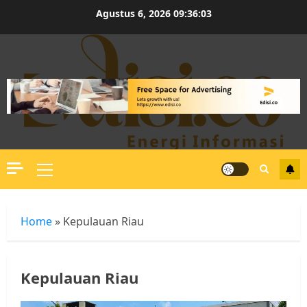
Skip
Agustus 6, 2026
09:36:04
to
content
Primary
Menu
Home
»
Kepulauan Riau
Kepulauan Riau