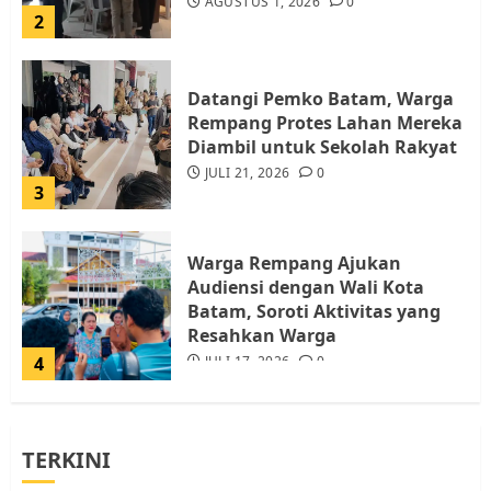
AGUSTUS 1, 2026
0
2
Datangi Pemko Batam, Warga
Rempang Protes Lahan Mereka
Diambil untuk Sekolah Rakyat
JULI 21, 2026
0
3
Warga Rempang Ajukan
Audiensi dengan Wali Kota
Batam, Soroti Aktivitas yang
Resahkan Warga
4
JULI 17, 2026
0
Tim Advokasi Desak BP Batam
TERKINI
Berhenti Merampas Tanah
Warga Rempang