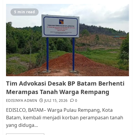
JULI 15, 2026
0
5
5 min read
Pemko Batam Tegaskan RT dan
RW bukan Petugas Pendataan
dan Pemungutan Pajak
AGUSTUS 1, 2026
0
1
Kader Pajak jadi Penghubung
Tim Advokasi Desak BP Batam Berhenti
Pemerintah dan Masyarakat di
Merampas Tanah Warga Rempang
Lingkungan RT/RW
EDISINYA ADMIN
JULI 15, 2026
0
AGUSTUS 1, 2026
0
2
EDISI.CO, BATAM– Warga Pulau Rempang, Kota
Batam, kembali menjadi korban perampasan tanah
yang diduga...
Datangi Pemko Batam, Warga
Rempang Protes Lahan Mereka