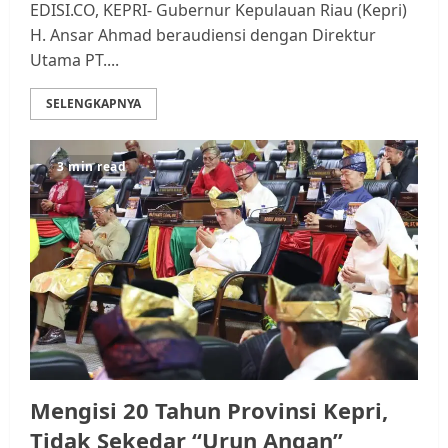
EDISI.CO, KEPRI- Gubernur Kepulauan Riau (Kepri)
H. Ansar Ahmad beraudiensi dengan Direktur
Utama PT....
SELENGKAPNYA
3 min read
Datangi Pemko Batam, Warga
Rempang Protes Lahan Mereka
Diambil untuk Sekolah Rakyat
JULI 21, 2026
0
3
Warga Rempang Ajukan
Audiensi dengan Wali Kota
Batam, Soroti Aktivitas yang
Mengisi 20 Tahun Provinsi Kepri,
Resahkan Warga
Tidak Sekedar “Urun Angan”
4
JULI 17, 2026
0