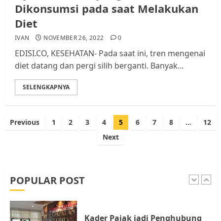
Batam, Soroti Aktivitas yang
Dikonsumsi pada saat Melakukan
Resahkan Warga
Diet
4
JULI 17, 2026
0
IVAN
NOVEMBER 26, 2022
0
EDISI.CO, KESEHATAN- Pada saat ini, tren mengenai
Tim Advokasi Desak BP Batam
diet datang dan pergi silih berganti. Banyak...
Berhenti Merampas Tanah
Warga Rempang
SELENGKAPNYA
JULI 15, 2026
0
5
Paginasi
Previous
1
2
3
4
5
6
7
8
…
12
pos
Next
Pemko Batam Tegaskan RT dan
RW bukan Petugas Pendataan
dan Pemungutan Pajak
AGUSTUS 1, 2026
0
POPULAR POST
1
Kader Pajak jadi Penghubung