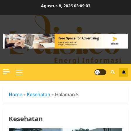
Skip
Agustus 8, 2026
03:09:04
to
content
Primary
Menu
Home
»
Kesehatan
»
Halaman 5
Kesehatan