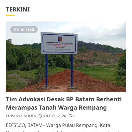
Tim Advokasi Desak BP Batam
TERKINI
Berhenti Merampas Tanah
Warga Rempang
JULI 15, 2026
0
5
5 min read
Pemko Batam Tegaskan RT dan
RW bukan Petugas Pendataan
dan Pemungutan Pajak
AGUSTUS 1, 2026
0
1
Kader Pajak jadi Penghubung
Tim Advokasi Desak BP Batam Berhenti
Pemerintah dan Masyarakat di
Merampas Tanah Warga Rempang
Lingkungan RT/RW
EDISINYA ADMIN
JULI 15, 2026
0
AGUSTUS 1, 2026
0
2
EDISI.CO, BATAM– Warga Pulau Rempang, Kota