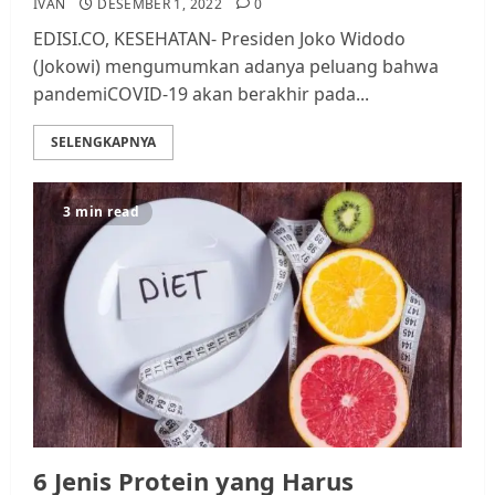
IVAN
DESEMBER 1, 2022
0
EDISI.CO, KESEHATAN- Presiden Joko Widodo
(Jokowi) mengumumkan adanya peluang bahwa
pandemiCOVID-19 akan berakhir pada...
SELENGKAPNYA
3 min read
Datangi Pemko Batam, Warga
Rempang Protes Lahan Mereka
Diambil untuk Sekolah Rakyat
JULI 21, 2026
0
3
Warga Rempang Ajukan
6 Jenis Protein yang Harus
Audiensi dengan Wali Kota