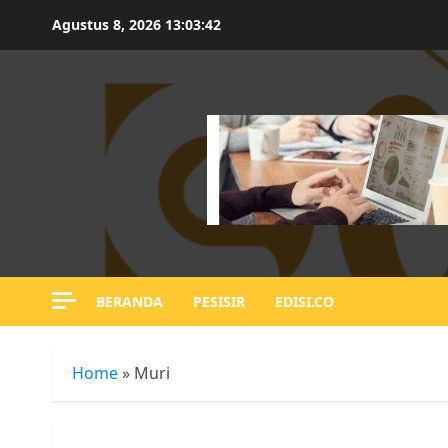
Skip
Agustus 8, 2026
13:03:43
to
content
BERANDA
PESISIR
EDISI.CO
Home
»
Muri