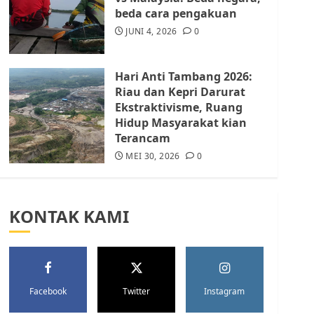
Batam Berhenti
beda cara pengakuan
Merampas Tanah Warga
Rempang
JUNI 4, 2026
0
JULI 15, 2026
0
5
Hari Anti Tambang 2026:
Riau dan Kepri Darurat
Ekstraktivisme, Ruang
Hidup Masyarakat kian
Terancam
MEI 30, 2026
0
KONTAK KAMI
Facebook
Twitter
Instagram