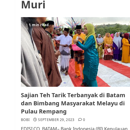
Muri
1 min read
Sajian Teh Tarik Terbanyak di Batam
dan Bimbang Masyarakat Melayu di
Pulau Rempang
BOBI
SEPTEMBER 29, 2023
0
EDISI.CO, BATAM– Bank Indonesia (BI) Kepulauan