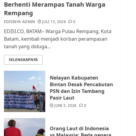
dan Masyarakat di
Berhenti Merampas Tanah Warga
Lingkungan RT/RW
Rempang
AGUSTUS 1, 2026
0
2
EDISINYA ADMIN
JULI 15, 2026
0
EDISI.CO, BATAM– Warga Pulau Rempang, Kota
Datangi Pemko Batam,
Batam, kembali menjadi korban perampasan
Warga Rempang Protes
tanah yang diduga...
Lahan Mereka Diambil
untuk Sekolah Rakyat
SELENGKAPNYA
JULI 21, 2026
0
3
Nelayan Kabupaten
Warga Rempang Ajukan
Bintan Desak Pencabutan
Audiensi dengan Wali
PSN dan Izin Tambang
Kota Batam, Soroti
Pasir Laut
Aktivitas yang Resahkan
Warga
JUNI 5, 2026
0
4
JULI 17, 2026
0
Orang Laut di Indonesia
Tim Advokasi Desak BP
vs Malaysia: Beda negara,