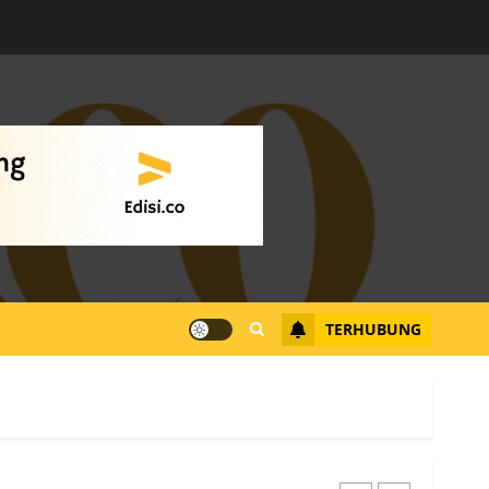
Warga Rempang Ajukan
Audiensi dengan Wali
Kota Batam, Soroti
Aktivitas yang Resahkan
Warga
4
JULI 17, 2026
0
Tim Advokasi Desak BP
Batam Berhenti
Merampas Tanah Warga
Rempang
TERHUBUNG
JULI 15, 2026
0
5
Pemko Batam Tegaskan
RT dan RW bukan Petugas
Pendataan dan
Pemungutan Pajak