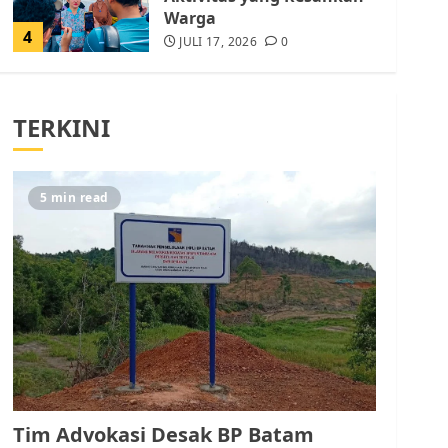
Warga
4
JULI 17, 2026
0
Tim Advokasi Desak BP
Batam Berhenti
TERKINI
Merampas Tanah Warga
Rempang
JULI 15, 2026
0
5
5 min read
Pemko Batam Tegaskan
RT dan RW bukan Petugas
Pendataan dan
Pemungutan Pajak
AGUSTUS 1, 2026
0
1
Kader Pajak jadi
Penghubung Pemerintah
Tim Advokasi Desak BP Batam