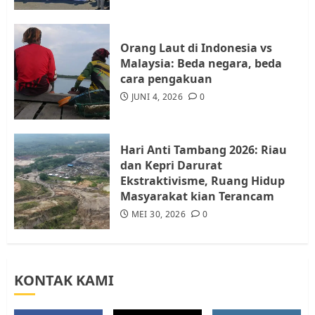
Resahkan Warga
4
JULI 17, 2026
0
Orang Laut di Indonesia vs
Malaysia: Beda negara, beda
cara pengakuan
Tim Advokasi Desak BP Batam
Berhenti Merampas Tanah
JUNI 4, 2026
0
Warga Rempang
JULI 15, 2026
0
5
Hari Anti Tambang 2026: Riau
dan Kepri Darurat
Ekstraktivisme, Ruang Hidup
Masyarakat kian Terancam
MEI 30, 2026
0
KONTAK KAMI