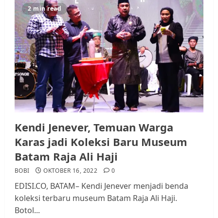
2 min read
Datangi Pemko Batam, Warga
Rempang Protes Lahan Mereka
Diambil untuk Sekolah Rakyat
JULI 21, 2026
0
3
Warga Rempang Ajukan
Audiensi dengan Wali Kota
Batam, Soroti Aktivitas yang
Resahkan Warga
Kendi Jenever, Temuan Warga
4
JULI 17, 2026
0
Karas jadi Koleksi Baru Museum
Batam Raja Ali Haji
Tim Advokasi Desak BP Batam
BOBI
OKTOBER 16, 2022
0
Berhenti Merampas Tanah
EDISI.CO, BATAM– Kendi Jenever menjadi benda
Warga Rempang
koleksi terbaru museum Batam Raja Ali Haji.
JULI 15, 2026
0
Botol...
5