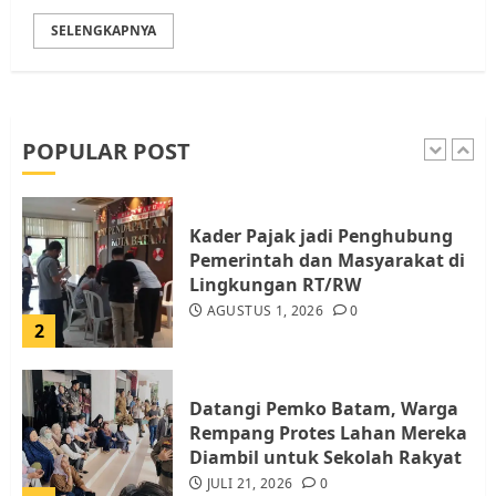
SELENGKAPNYA
Pemko Batam Tegaskan RT dan
RW bukan Petugas Pendataan
dan Pemungutan Pajak
AGUSTUS 1, 2026
0
POPULAR POST
1
Kader Pajak jadi Penghubung
Pemerintah dan Masyarakat di
Lingkungan RT/RW
AGUSTUS 1, 2026
0
2
Datangi Pemko Batam, Warga
Rempang Protes Lahan Mereka
Diambil untuk Sekolah Rakyat
JULI 21, 2026
0