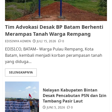
AGUSTUS 1, 2026
0
1
Kader Pajak jadi Penghubung
Tim Advokasi Desak BP Batam Berhenti
Pemerintah dan Masyarakat di
Merampas Tanah Warga Rempang
Lingkungan RT/RW
EDISINYA ADMIN
JULI 15, 2026
0
AGUSTUS 1, 2026
0
2
EDISI.CO, BATAM– Warga Pulau Rempang, Kota
Batam, kembali menjadi korban perampasan tanah
yang diduga...
Datangi Pemko Batam, Warga
Rempang Protes Lahan Mereka
SELENGKAPNYA
Diambil untuk Sekolah Rakyat
JULI 21, 2026
0
3
Nelayan Kabupaten Bintan
Desak Pencabutan PSN dan Izin
Warga Rempang Ajukan
Tambang Pasir Laut
Audiensi dengan Wali Kota
JUNI 5, 2026
0
Batam, Soroti Aktivitas yang