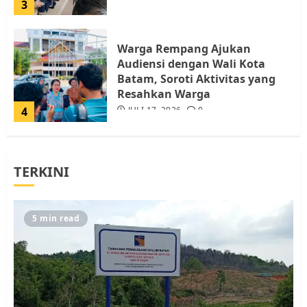
3
Warga Rempang Ajukan
Audiensi dengan Wali Kota
Batam, Soroti Aktivitas yang
Resahkan Warga
4
JULI 17, 2026
0
Tim Advokasi Desak BP Batam
TERKINI
Berhenti Merampas Tanah
Warga Rempang
JULI 15, 2026
0
5
5 min read
Pemko Batam Tegaskan RT dan
RW bukan Petugas Pendataan
dan Pemungutan Pajak