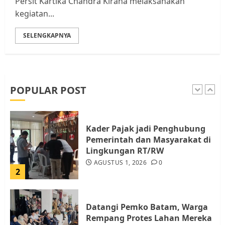
Persit Kartika Chandra Kirana melaksanakan
JULI 15, 2026
0
kegiatan...
5
SELENGKAPNYA
Pemko Batam Tegaskan RT dan
RW bukan Petugas Pendataan
dan Pemungutan Pajak
AGUSTUS 1, 2026
0
POPULAR POST
1
Kader Pajak jadi Penghubung
Pemerintah dan Masyarakat di
Lingkungan RT/RW
AGUSTUS 1, 2026
0
2
Datangi Pemko Batam, Warga
Rempang Protes Lahan Mereka