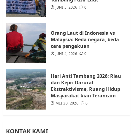
Audiensi dengan Wali Kota
JUNI 5, 2026
0
Batam, Soroti Aktivitas yang
Resahkan Warga
4
JULI 17, 2026
0
Orang Laut di Indonesia vs
Malaysia: Beda negara, beda
cara pengakuan
Tim Advokasi Desak BP Batam
Berhenti Merampas Tanah
JUNI 4, 2026
0
Warga Rempang
JULI 15, 2026
0
5
Hari Anti Tambang 2026: Riau
dan Kepri Darurat
Ekstraktivisme, Ruang Hidup
Masyarakat kian Terancam
MEI 30, 2026
0
KONTAK KAMI