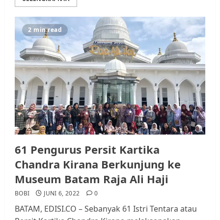
2 min read
Datangi Pemko Batam, Warga
Rempang Protes Lahan Mereka
Diambil untuk Sekolah Rakyat
JULI 21, 2026
0
3
Warga Rempang Ajukan
Audiensi dengan Wali Kota
Batam, Soroti Aktivitas yang
Resahkan Warga
61 Pengurus Persit Kartika
4
JULI 17, 2026
0
Chandra Kirana Berkunjung ke
Museum Batam Raja Ali Haji
Tim Advokasi Desak BP Batam
BOBI
JUNI 6, 2022
0
Berhenti Merampas Tanah
BATAM, EDISI.CO – Sebanyak 61 Istri Tentara atau
Warga Rempang