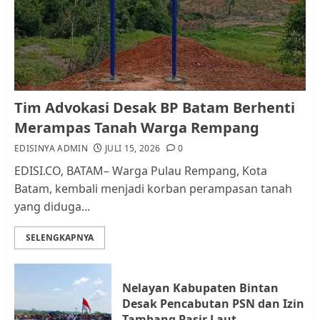
RW bukan Petugas Pendataan
dan Pemungutan Pajak
AGUSTUS 1, 2026
0
1
Kader Pajak jadi Penghubung
Tim Advokasi Desak BP Batam Berhenti
Pemerintah dan Masyarakat di
Merampas Tanah Warga Rempang
Lingkungan RT/RW
EDISINYA ADMIN
JULI 15, 2026
0
AGUSTUS 1, 2026
0
2
EDISI.CO, BATAM– Warga Pulau Rempang, Kota
Batam, kembali menjadi korban perampasan tanah
yang diduga...
Datangi Pemko Batam, Warga
Rempang Protes Lahan Mereka
SELENGKAPNYA
Diambil untuk Sekolah Rakyat
JULI 21, 2026
0
3
Nelayan Kabupaten Bintan
Desak Pencabutan PSN dan Izin
Warga Rempang Ajukan
Tambang Pasir Laut