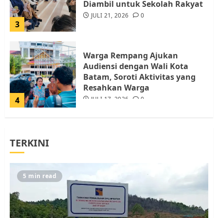
Diambil untuk Sekolah Rakyat
JULI 21, 2026
0
3
Warga Rempang Ajukan
Audiensi dengan Wali Kota
Batam, Soroti Aktivitas yang
Resahkan Warga
4
JULI 17, 2026
0
Tim Advokasi Desak BP Batam
TERKINI
Berhenti Merampas Tanah
Warga Rempang
JULI 15, 2026
0
5
5 min read
Pemko Batam Tegaskan RT dan