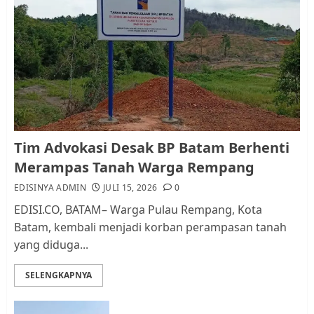
Pemko Batam Tegaskan RT dan
RW bukan Petugas Pendataan
dan Pemungutan Pajak
AGUSTUS 1, 2026
0
1
Kader Pajak jadi Penghubung
Tim Advokasi Desak BP Batam Berhenti
Pemerintah dan Masyarakat di
Merampas Tanah Warga Rempang
Lingkungan RT/RW
EDISINYA ADMIN
JULI 15, 2026
0
AGUSTUS 1, 2026
0
2
EDISI.CO, BATAM– Warga Pulau Rempang, Kota
Batam, kembali menjadi korban perampasan tanah
yang diduga...
Datangi Pemko Batam, Warga
Rempang Protes Lahan Mereka
SELENGKAPNYA
Diambil untuk Sekolah Rakyat
JULI 21, 2026
0
3