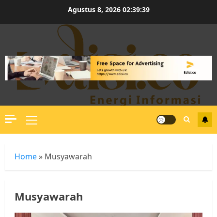
Skip
Agustus 8, 2026
02:39:39
to
content
Primary
Menu
Home
»
Musyawarah
Musyawarah