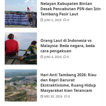
Nelayan Kabupaten Bintan
Desak Pencabutan PSN dan Izin
Warga Rempang Ajukan
Tambang Pasir Laut
Audiensi dengan Wali Kota
JUNI 5, 2026
0
Batam, Soroti Aktivitas yang
Resahkan Warga
4
JULI 17, 2026
0
Orang Laut di Indonesia vs
Malaysia: Beda negara, beda
cara pengakuan
Tim Advokasi Desak BP Batam
Berhenti Merampas Tanah
JUNI 4, 2026
0
Warga Rempang
JULI 15, 2026
0
5
Hari Anti Tambang 2026: Riau
dan Kepri Darurat
Ekstraktivisme, Ruang Hidup
Masyarakat kian Terancam
MEI 30, 2026
0