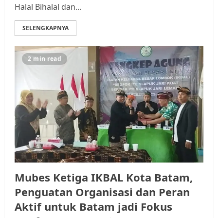
Halal Bihalal dan...
SELENGKAPNYA
2 min read
Datangi Pemko Batam, Warga
Rempang Protes Lahan Mereka
Diambil untuk Sekolah Rakyat
JULI 21, 2026
0
3
Warga Rempang Ajukan
Audiensi dengan Wali Kota
Batam, Soroti Aktivitas yang
Resahkan Warga
Mubes Ketiga IKBAL Kota Batam,
4
JULI 17, 2026
0
Penguatan Organisasi dan Peran
Aktif untuk Batam jadi Fokus