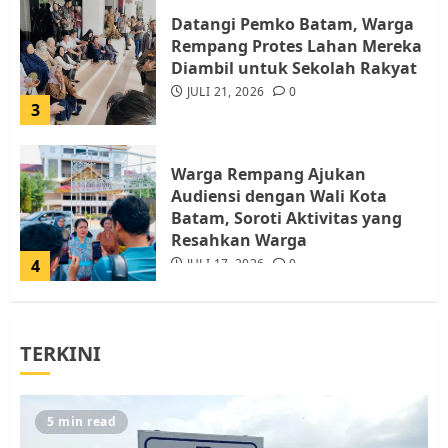
Datangi Pemko Batam, Warga
Rempang Protes Lahan Mereka
Diambil untuk Sekolah Rakyat
JULI 21, 2026
0
3
Warga Rempang Ajukan
Audiensi dengan Wali Kota
Batam, Soroti Aktivitas yang
Resahkan Warga
4
JULI 17, 2026
0
Tim Advokasi Desak BP Batam
TERKINI
Berhenti Merampas Tanah
Warga Rempang
JULI 15, 2026
0
5
5 min read