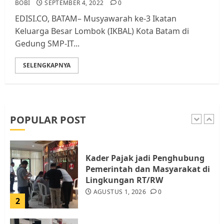
Tim Advokasi Desak BP Batam
BOBI
SEPTEMBER 4, 2022
0
Berhenti Merampas Tanah
EDISI.CO, BATAM– Musyawarah ke-3 Ikatan
Warga Rempang
Keluarga Besar Lombok (IKBAL) Kota Batam di
JULI 15, 2026
0
Gedung SMP-IT...
5
SELENGKAPNYA
Pemko Batam Tegaskan RT dan
RW bukan Petugas Pendataan
dan Pemungutan Pajak
AGUSTUS 1, 2026
0
POPULAR POST
1
Kader Pajak jadi Penghubung
Pemerintah dan Masyarakat di
Lingkungan RT/RW
AGUSTUS 1, 2026
0
2