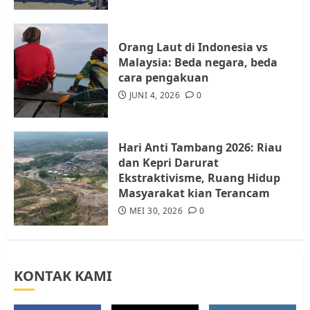
Resahkan Warga
4
JULI 17, 2026
0
Orang Laut di Indonesia vs
Malaysia: Beda negara, beda
cara pengakuan
Tim Advokasi Desak BP Batam
Berhenti Merampas Tanah
JUNI 4, 2026
0
Warga Rempang
JULI 15, 2026
0
5
Hari Anti Tambang 2026: Riau
dan Kepri Darurat
Ekstraktivisme, Ruang Hidup
Masyarakat kian Terancam
MEI 30, 2026
0
KONTAK KAMI