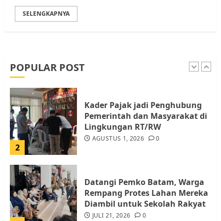
SELENGKAPNYA
Pemko Batam Tegaskan RT dan
RW bukan Petugas Pendataan
dan Pemungutan Pajak
AGUSTUS 1, 2026
0
POPULAR POST
1
Kader Pajak jadi Penghubung
Pemerintah dan Masyarakat di
Lingkungan RT/RW
AGUSTUS 1, 2026
0
2
Datangi Pemko Batam, Warga
Rempang Protes Lahan Mereka
Diambil untuk Sekolah Rakyat
JULI 21, 2026
0