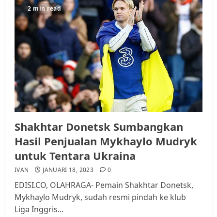
2 min read
Datangi Pemko Batam, Warga
Rempang Protes Lahan Mereka
Diambil untuk Sekolah Rakyat
JULI 21, 2026
0
3
Warga Rempang Ajukan
Audiensi dengan Wali Kota
Batam, Soroti Aktivitas yang
Resahkan Warga
Shakhtar Donetsk Sumbangkan
4
JULI 17, 2026
0
Hasil Penjualan Mykhaylo Mudryk
untuk Tentara Ukraina
Tim Advokasi Desak BP Batam
IVAN
JANUARI 18, 2023
0
Berhenti Merampas Tanah
EDISI.CO, OLAHRAGA- Pemain Shakhtar Donetsk,
Warga Rempang
Mykhaylo Mudryk, sudah resmi pindah ke klub
JULI 15, 2026
0
Liga Inggris...
5