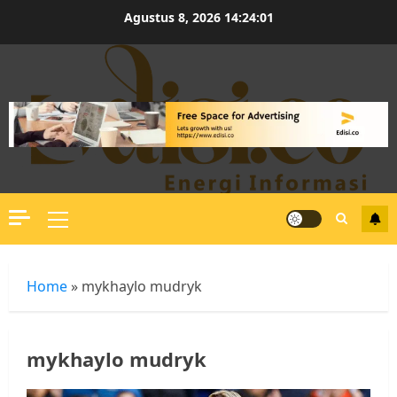
Skip
Agustus 8, 2026
14:24:01
to
content
Primary
Menu
Home
»
mykhaylo mudryk
mykhaylo mudryk