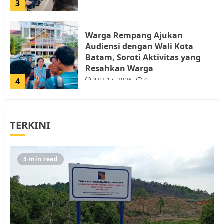
3
Warga Rempang Ajukan
Audiensi dengan Wali Kota
Batam, Soroti Aktivitas yang
Resahkan Warga
4
JULI 17, 2026
0
Tim Advokasi Desak BP Batam
TERKINI
Berhenti Merampas Tanah
Warga Rempang
JULI 15, 2026
0
5
5 min read
Pemko Batam Tegaskan RT dan
RW bukan Petugas Pendataan
dan Pemungutan Pajak