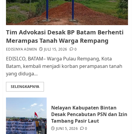
AGUSTUS 1, 2026
0
1
Kader Pajak jadi Penghubung
Tim Advokasi Desak BP Batam Berhenti
Pemerintah dan Masyarakat di
Merampas Tanah Warga Rempang
Lingkungan RT/RW
EDISINYA ADMIN
JULI 15, 2026
0
AGUSTUS 1, 2026
0
2
EDISI.CO, BATAM– Warga Pulau Rempang, Kota
Batam, kembali menjadi korban perampasan tanah
yang diduga...
Datangi Pemko Batam, Warga
Rempang Protes Lahan Mereka
SELENGKAPNYA
Diambil untuk Sekolah Rakyat
JULI 21, 2026
0
3
Nelayan Kabupaten Bintan
Desak Pencabutan PSN dan Izin
Warga Rempang Ajukan
Tambang Pasir Laut
Audiensi dengan Wali Kota
JUNI 5, 2026
0
Batam, Soroti Aktivitas yang