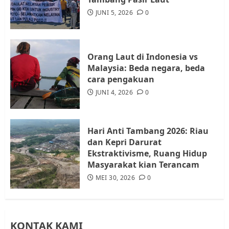
Audiensi dengan Wali Kota
JUNI 5, 2026
0
Batam, Soroti Aktivitas yang
Resahkan Warga
4
JULI 17, 2026
0
Orang Laut di Indonesia vs
Malaysia: Beda negara, beda
cara pengakuan
Tim Advokasi Desak BP Batam
Berhenti Merampas Tanah
JUNI 4, 2026
0
Warga Rempang
JULI 15, 2026
0
5
Hari Anti Tambang 2026: Riau
dan Kepri Darurat
Ekstraktivisme, Ruang Hidup
Masyarakat kian Terancam
MEI 30, 2026
0
KONTAK KAMI