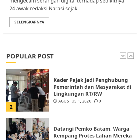
mengecam serangan digital terhadap sedikitnya
JULI 15, 2026
0
24 awak redaksi Narasi sejak...
5
SELENGKAPNYA
Pemko Batam Tegaskan RT dan
RW bukan Petugas Pendataan
dan Pemungutan Pajak
AGUSTUS 1, 2026
0
POPULAR POST
1
Kader Pajak jadi Penghubung
Pemerintah dan Masyarakat di
Lingkungan RT/RW
AGUSTUS 1, 2026
0
2
Datangi Pemko Batam, Warga
Rempang Protes Lahan Mereka