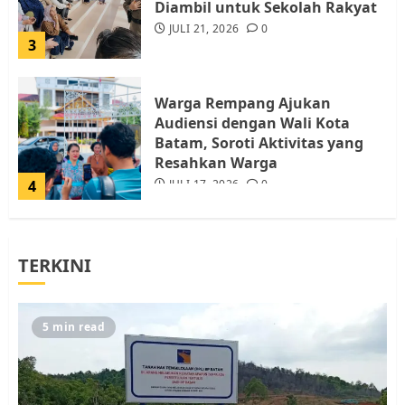
Diambil untuk Sekolah Rakyat
JULI 21, 2026
0
3
Warga Rempang Ajukan
Audiensi dengan Wali Kota
Batam, Soroti Aktivitas yang
Resahkan Warga
4
JULI 17, 2026
0
Tim Advokasi Desak BP Batam
TERKINI
Berhenti Merampas Tanah
Warga Rempang
JULI 15, 2026
0
5
5 min read
Pemko Batam Tegaskan RT dan