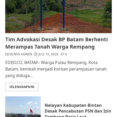
RW bukan Petugas Pendataan
dan Pemungutan Pajak
AGUSTUS 1, 2026
0
1
Kader Pajak jadi Penghubung
Tim Advokasi Desak BP Batam Berhenti
Pemerintah dan Masyarakat di
Merampas Tanah Warga Rempang
Lingkungan RT/RW
EDISINYA ADMIN
JULI 15, 2026
0
AGUSTUS 1, 2026
0
2
EDISI.CO, BATAM– Warga Pulau Rempang, Kota
Batam, kembali menjadi korban perampasan tanah
yang diduga...
Datangi Pemko Batam, Warga
Rempang Protes Lahan Mereka
SELENGKAPNYA
Diambil untuk Sekolah Rakyat
JULI 21, 2026
0
3
Nelayan Kabupaten Bintan
Desak Pencabutan PSN dan Izin
Warga Rempang Ajukan
Tambang Pasir Laut