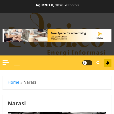
Skip
Agustus 8, 2026
20:55:59
to
content
Primary
Menu
Home
»
Narasi
Narasi