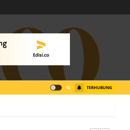
Warga Rempang Ajukan
Audiensi dengan Wali
Kota Batam, Soroti
Aktivitas yang Resahkan
Warga
4
JULI 17, 2026
0
Tim Advokasi Desak BP
Batam Berhenti
Merampas Tanah Warga
Rempang
TERHUBUNG
JULI 15, 2026
0
5
Pemko Batam Tegaskan
RT dan RW bukan Petugas
Pendataan dan
Pemungutan Pajak