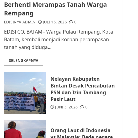
dan Masyarakat di
Berhenti Merampas Tanah Warga
Lingkungan RT/RW
Rempang
AGUSTUS 1, 2026
0
2
EDISINYA ADMIN
JULI 15, 2026
0
EDISI.CO, BATAM– Warga Pulau Rempang, Kota
Datangi Pemko Batam,
Batam, kembali menjadi korban perampasan
Warga Rempang Protes
tanah yang diduga...
Lahan Mereka Diambil
untuk Sekolah Rakyat
SELENGKAPNYA
JULI 21, 2026
0
3
Nelayan Kabupaten
Warga Rempang Ajukan
Bintan Desak Pencabutan
Audiensi dengan Wali
PSN dan Izin Tambang
Kota Batam, Soroti
Pasir Laut
Aktivitas yang Resahkan
Warga
JUNI 5, 2026
0
4
JULI 17, 2026
0
Orang Laut di Indonesia
Tim Advokasi Desak BP
vs Malaysia: Beda negara,