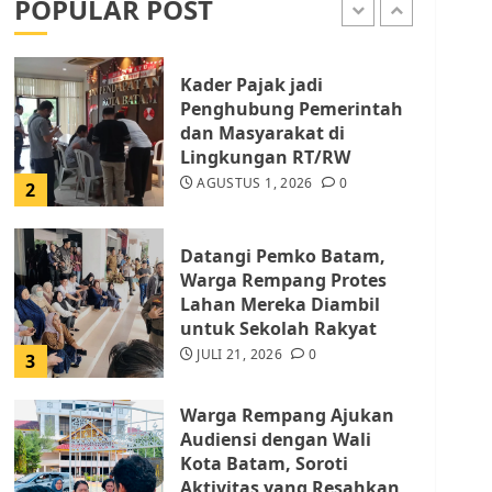
POPULAR POST
AGUSTUS 1, 2026
0
1
Kader Pajak jadi
Penghubung Pemerintah
dan Masyarakat di
Lingkungan RT/RW
AGUSTUS 1, 2026
0
2
Datangi Pemko Batam,
Warga Rempang Protes
Lahan Mereka Diambil
untuk Sekolah Rakyat
JULI 21, 2026
0
3
Warga Rempang Ajukan
Audiensi dengan Wali
Kota Batam, Soroti
Aktivitas yang Resahkan