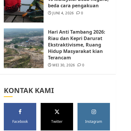
Batam Berhenti
beda cara pengakuan
Merampas Tanah Warga
Rempang
JUNI 4, 2026
0
JULI 15, 2026
0
5
Hari Anti Tambang 2026:
Riau dan Kepri Darurat
Ekstraktivisme, Ruang
Hidup Masyarakat kian
Terancam
MEI 30, 2026
0
KONTAK KAMI
Facebook
Twitter
Instagram