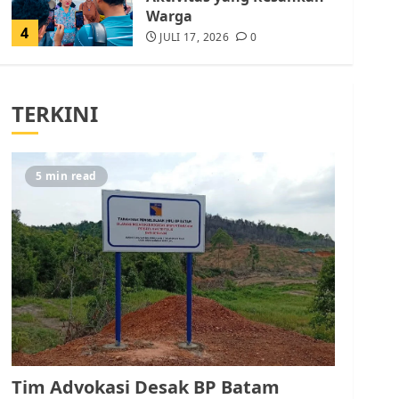
Warga
4
JULI 17, 2026
0
Tim Advokasi Desak BP
Batam Berhenti
TERKINI
Merampas Tanah Warga
Rempang
JULI 15, 2026
0
5
5 min read
Pemko Batam Tegaskan
RT dan RW bukan Petugas
Pendataan dan
Pemungutan Pajak
AGUSTUS 1, 2026
0
1
Kader Pajak jadi
Penghubung Pemerintah
Tim Advokasi Desak BP Batam