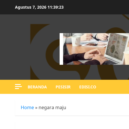
Skip
Agustus 7, 2026
11:39:23
to
content
BERANDA
PESISIR
EDISI.CO
Home
»
negara maju