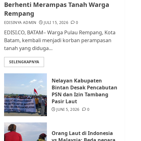
dan Masyarakat di
Berhenti Merampas Tanah Warga
Lingkungan RT/RW
Rempang
AGUSTUS 1, 2026
0
2
EDISINYA ADMIN
JULI 15, 2026
0
EDISI.CO, BATAM– Warga Pulau Rempang, Kota
Datangi Pemko Batam,
Batam, kembali menjadi korban perampasan
Warga Rempang Protes
tanah yang diduga...
Lahan Mereka Diambil
untuk Sekolah Rakyat
SELENGKAPNYA
JULI 21, 2026
0
3
Nelayan Kabupaten
Warga Rempang Ajukan
Bintan Desak Pencabutan
Audiensi dengan Wali
PSN dan Izin Tambang
Kota Batam, Soroti
Pasir Laut
Aktivitas yang Resahkan
Warga
JUNI 5, 2026
0
4
JULI 17, 2026
0
Orang Laut di Indonesia
Tim Advokasi Desak BP
vs Malaysia: Beda negara,