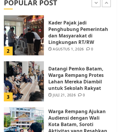
POPULAR POST
AGUSTUS 1, 2026
0
1
Kader Pajak jadi
Penghubung Pemerintah
dan Masyarakat di
Lingkungan RT/RW
AGUSTUS 1, 2026
0
2
Datangi Pemko Batam,
Warga Rempang Protes
Lahan Mereka Diambil
untuk Sekolah Rakyat
JULI 21, 2026
0
3
Warga Rempang Ajukan
Audiensi dengan Wali
Kota Batam, Soroti
Aktivitas yang Resahkan