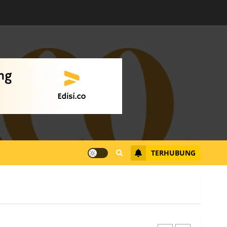
Warga Rempang Ajukan
Audiensi dengan Wali
Kota Batam, Soroti
Aktivitas yang Resahkan
Warga
4
JULI 17, 2026
0
Tim Advokasi Desak BP
Batam Berhenti
Merampas Tanah Warga
Rempang
TERHUBUNG
JULI 15, 2026
0
5
Pemko Batam Tegaskan
RT dan RW bukan Petugas
Pendataan dan
Pemungutan Pajak