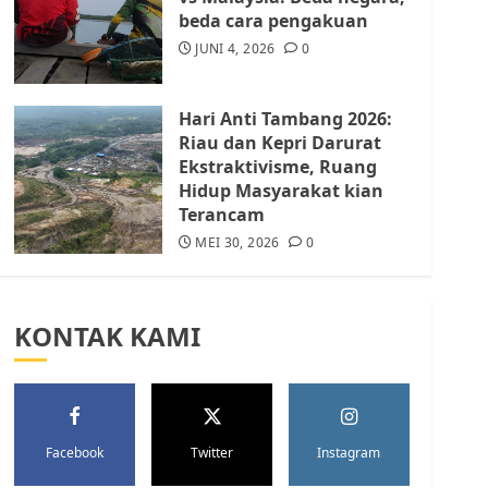
Batam Berhenti
beda cara pengakuan
Merampas Tanah Warga
Rempang
JUNI 4, 2026
0
JULI 15, 2026
0
5
Hari Anti Tambang 2026:
Riau dan Kepri Darurat
Ekstraktivisme, Ruang
Hidup Masyarakat kian
Terancam
MEI 30, 2026
0
KONTAK KAMI
Facebook
Twitter
Instagram