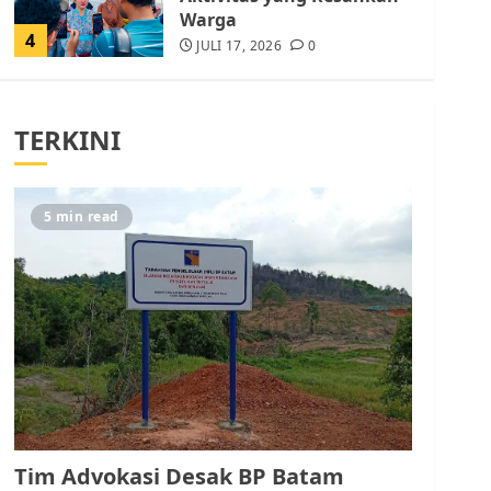
Warga
4
JULI 17, 2026
0
Tim Advokasi Desak BP
Batam Berhenti
TERKINI
Merampas Tanah Warga
Rempang
JULI 15, 2026
0
5
5 min read
Pemko Batam Tegaskan
RT dan RW bukan Petugas
Pendataan dan
Pemungutan Pajak
AGUSTUS 1, 2026
0
1
Kader Pajak jadi
Penghubung Pemerintah
Tim Advokasi Desak BP Batam