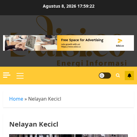
Skip
Agustus 8, 2026
17:59:22
to
content
Primary
Menu
Home
»
Nelayan Kecicl
Nelayan Kecicl