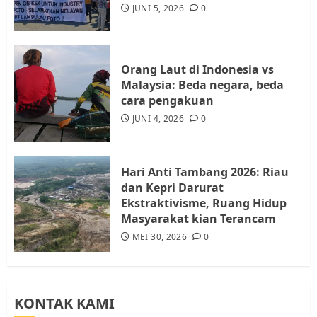
Audiensi dengan Wali Kota
JUNI 5, 2026
0
Batam, Soroti Aktivitas yang
Resahkan Warga
4
JULI 17, 2026
0
Orang Laut di Indonesia vs
Malaysia: Beda negara, beda
cara pengakuan
Tim Advokasi Desak BP Batam
Berhenti Merampas Tanah
JUNI 4, 2026
0
Warga Rempang
JULI 15, 2026
0
5
Hari Anti Tambang 2026: Riau
dan Kepri Darurat
Ekstraktivisme, Ruang Hidup
Masyarakat kian Terancam
MEI 30, 2026
0
KONTAK KAMI