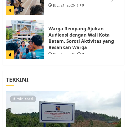
JULI 21, 2026
0
3
Warga Rempang Ajukan
Audiensi dengan Wali Kota
Batam, Soroti Aktivitas yang
Resahkan Warga
4
JULI 17, 2026
0
Tim Advokasi Desak BP Batam
TERKINI
Berhenti Merampas Tanah
Warga Rempang
JULI 15, 2026
0
5
5 min read
Pemko Batam Tegaskan RT dan
RW bukan Petugas Pendataan