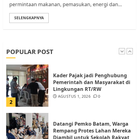
permintaan makanan, pemasukan, energi dan...
5
SELENGKAPNYA
Pemko Batam Tegaskan RT dan
RW bukan Petugas Pendataan
dan Pemungutan Pajak
AGUSTUS 1, 2026
0
POPULAR POST
1
Kader Pajak jadi Penghubung
Pemerintah dan Masyarakat di
Lingkungan RT/RW
AGUSTUS 1, 2026
0
2
Datangi Pemko Batam, Warga
Rempang Protes Lahan Mereka
Diambil untuk Sekolah Rakyat