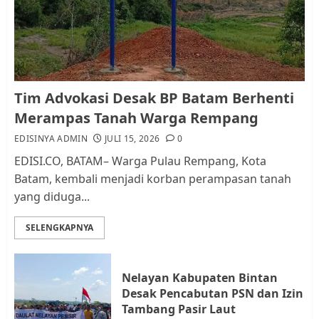
dan Pemungutan Pajak
AGUSTUS 1, 2026
0
1
Kader Pajak jadi Penghubung
Tim Advokasi Desak BP Batam Berhenti
Pemerintah dan Masyarakat di
Merampas Tanah Warga Rempang
Lingkungan RT/RW
EDISINYA ADMIN
JULI 15, 2026
0
AGUSTUS 1, 2026
0
2
EDISI.CO, BATAM– Warga Pulau Rempang, Kota
Batam, kembali menjadi korban perampasan tanah
yang diduga...
Datangi Pemko Batam, Warga
Rempang Protes Lahan Mereka
SELENGKAPNYA
Diambil untuk Sekolah Rakyat
JULI 21, 2026
0
3
Nelayan Kabupaten Bintan
Desak Pencabutan PSN dan Izin
Warga Rempang Ajukan
Tambang Pasir Laut