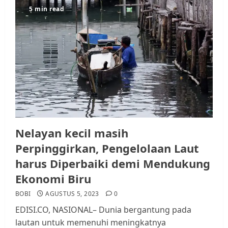
5 min read
Datangi Pemko Batam, Warga
Rempang Protes Lahan Mereka
Diambil untuk Sekolah Rakyat
JULI 21, 2026
0
3
Warga Rempang Ajukan
Audiensi dengan Wali Kota
Nelayan kecil masih
Batam, Soroti Aktivitas yang
Resahkan Warga
Perpinggirkan, Pengelolaan Laut
4
JULI 17, 2026
0
harus Diperbaiki demi Mendukung
Ekonomi Biru
Tim Advokasi Desak BP Batam
BOBI
AGUSTUS 5, 2023
0
Berhenti Merampas Tanah
EDISI.CO, NASIONAL– Dunia bergantung pada
Warga Rempang
lautan untuk memenuhi meningkatnya
JULI 15, 2026
0