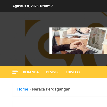
Skip
Agustus 8, 2026
18:08:17
to
content
BERANDA
PESISIR
EDISI.CO
Home
»
Neraca Perdagangan