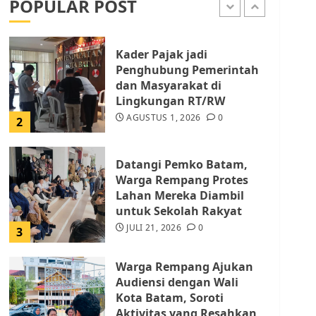
POPULAR POST
AGUSTUS 1, 2026
0
1
Kader Pajak jadi
Penghubung Pemerintah
dan Masyarakat di
Lingkungan RT/RW
AGUSTUS 1, 2026
0
2
Datangi Pemko Batam,
Warga Rempang Protes
Lahan Mereka Diambil
untuk Sekolah Rakyat
JULI 21, 2026
0
3
Warga Rempang Ajukan
Audiensi dengan Wali
Kota Batam, Soroti
Aktivitas yang Resahkan