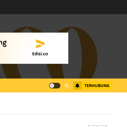
Warga Rempang Ajukan
Audiensi dengan Wali
Kota Batam, Soroti
Aktivitas yang Resahkan
Warga
4
JULI 17, 2026
0
Tim Advokasi Desak BP
Batam Berhenti
Merampas Tanah Warga
Rempang
TERHUBUNG
JULI 15, 2026
0
5
Pemko Batam Tegaskan
RT dan RW bukan Petugas
Pendataan dan
Pemungutan Pajak