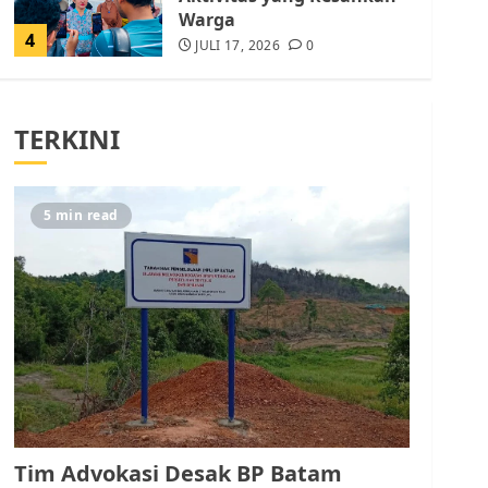
Warga
4
JULI 17, 2026
0
Tim Advokasi Desak BP
Batam Berhenti
TERKINI
Merampas Tanah Warga
Rempang
JULI 15, 2026
0
5
5 min read
Pemko Batam Tegaskan
RT dan RW bukan Petugas
Pendataan dan
Pemungutan Pajak
AGUSTUS 1, 2026
0
1
Kader Pajak jadi
Penghubung Pemerintah
Tim Advokasi Desak BP Batam