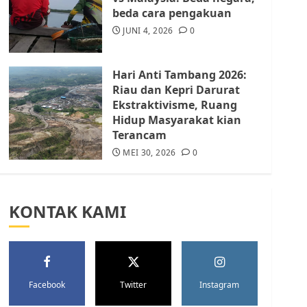
Batam Berhenti
beda cara pengakuan
Merampas Tanah Warga
Rempang
JUNI 4, 2026
0
JULI 15, 2026
0
5
Hari Anti Tambang 2026:
Riau dan Kepri Darurat
Ekstraktivisme, Ruang
Hidup Masyarakat kian
Terancam
MEI 30, 2026
0
KONTAK KAMI
Facebook
Twitter
Instagram