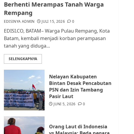
dan Masyarakat di
Berhenti Merampas Tanah Warga
Lingkungan RT/RW
Rempang
AGUSTUS 1, 2026
0
2
EDISINYA ADMIN
JULI 15, 2026
0
EDISI.CO, BATAM– Warga Pulau Rempang, Kota
Datangi Pemko Batam,
Batam, kembali menjadi korban perampasan
Warga Rempang Protes
tanah yang diduga...
Lahan Mereka Diambil
untuk Sekolah Rakyat
SELENGKAPNYA
JULI 21, 2026
0
3
Nelayan Kabupaten
Warga Rempang Ajukan
Bintan Desak Pencabutan
Audiensi dengan Wali
PSN dan Izin Tambang
Kota Batam, Soroti
Pasir Laut
Aktivitas yang Resahkan
Warga
JUNI 5, 2026
0
4
JULI 17, 2026
0
Orang Laut di Indonesia
Tim Advokasi Desak BP
vs Malaysia: Beda negara,