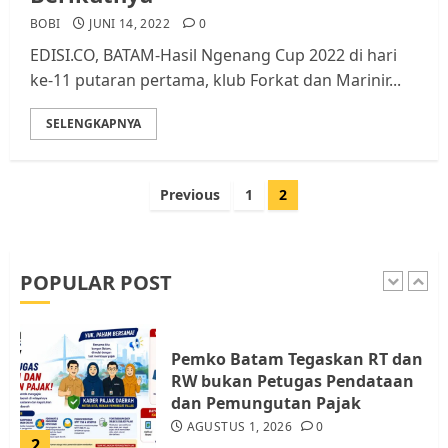
BOBI
JUNI 14, 2022
0
Warga Rempang Ajukan
EDISI.CO, BATAM-Hasil Ngenang Cup 2022 di hari
Audiensi dengan Wali Kota
ke-11 putaran pertama, klub Forkat dan Marinir...
Batam, Soroti Aktivitas yang
Resahkan Warga
SELENGKAPNYA
5
JULI 17, 2026
0
Paginasi
Previous
1
2
Warga Pulau Rempang Serukan
pos
Dukungan untuk Walhi Riau
dan LBH Pekanbaru
AGUSTUS 9, 2026
0
POPULAR POST
1
Pemko Batam Tegaskan RT dan
RW bukan Petugas Pendataan
dan Pemungutan Pajak
AGUSTUS 1, 2026
0
2