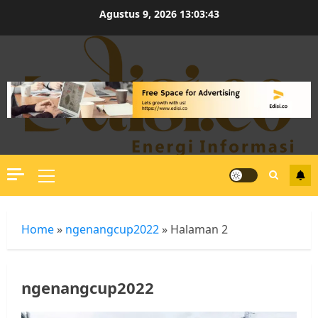
Skip
Agustus 9, 2026
13:03:43
to
content
Primary
Menu
Home
»
ngenangcup2022
»
Halaman 2
ngenangcup2022