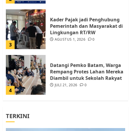
Kader Pajak jadi Penghubung
Pemerintah dan Masyarakat di
Lingkungan RT/RW
AGUSTUS 1, 2026
0
3
Datangi Pemko Batam, Warga
Rempang Protes Lahan Mereka
Diambil untuk Sekolah Rakyat
JULI 21, 2026
0
4
Warga Rempang Ajukan
TERKINI
Audiensi dengan Wali Kota
Batam, Soroti Aktivitas yang
Resahkan Warga