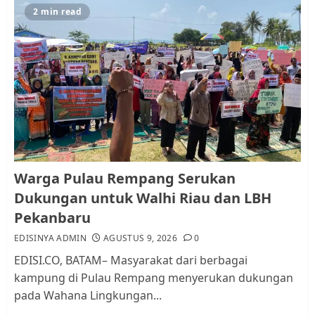
5
JULI 17, 2026
0
2 min read
Warga Pulau Rempang Serukan
Dukungan untuk Walhi Riau
dan LBH Pekanbaru
AGUSTUS 9, 2026
0
1
Pemko Batam Tegaskan RT dan
Warga Pulau Rempang Serukan
RW bukan Petugas Pendataan
Dukungan untuk Walhi Riau dan LBH
dan Pemungutan Pajak
Pekanbaru
AGUSTUS 1, 2026
0
2
EDISINYA ADMIN
AGUSTUS 9, 2026
0
EDISI.CO, BATAM– Masyarakat dari berbagai
kampung di Pulau Rempang menyerukan dukungan
Kader Pajak jadi Penghubung
pada Wahana Lingkungan...
Pemerintah dan Masyarakat di
Lingkungan RT/RW