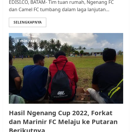
EDISI.CO, BATAM- Tim tuan rumah, Ngenang FC
dan Camel FC tumbang dalam laga lanjutan...
SELENGKAPNYA
1 min read
Kader Pajak jadi Penghubung
Pemerintah dan Masyarakat di
Lingkungan RT/RW
AGUSTUS 1, 2026
0
3
Datangi Pemko Batam, Warga
Rempang Protes Lahan Mereka
Hasil Ngenang Cup 2022, Forkat
Diambil untuk Sekolah Rakyat
dan Marinir FC Melaju ke Putaran
JULI 21, 2026
0
4
Berikutnya