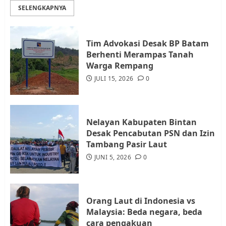
SELENGKAPNYA
AGUSTUS 1, 2026
0
3
Tim Advokasi Desak BP Batam
Datangi Pemko Batam, Warga
Berhenti Merampas Tanah
Rempang Protes Lahan Mereka
Warga Rempang
Diambil untuk Sekolah Rakyat
JULI 15, 2026
0
JULI 21, 2026
0
4
Nelayan Kabupaten Bintan
Warga Rempang Ajukan
Desak Pencabutan PSN dan Izin
Audiensi dengan Wali Kota
Tambang Pasir Laut
Batam, Soroti Aktivitas yang
JUNI 5, 2026
0
Resahkan Warga
5
JULI 17, 2026
0
Orang Laut di Indonesia vs
Malaysia: Beda negara, beda
cara pengakuan