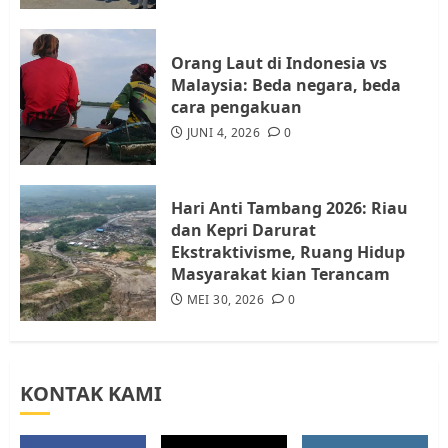
Resahkan Warga
4
JULI 17, 2026
0
Orang Laut di Indonesia vs
Malaysia: Beda negara, beda
cara pengakuan
Tim Advokasi Desak BP Batam
Berhenti Merampas Tanah
JUNI 4, 2026
0
Warga Rempang
JULI 15, 2026
0
5
Hari Anti Tambang 2026: Riau
dan Kepri Darurat
Ekstraktivisme, Ruang Hidup
Masyarakat kian Terancam
MEI 30, 2026
0
KONTAK KAMI