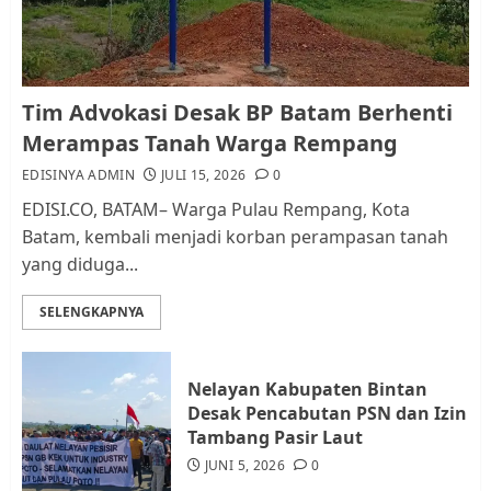
AGUSTUS 1, 2026
0
1
Kader Pajak jadi Penghubung
Tim Advokasi Desak BP Batam Berhenti
Pemerintah dan Masyarakat di
Merampas Tanah Warga Rempang
Lingkungan RT/RW
EDISINYA ADMIN
JULI 15, 2026
0
AGUSTUS 1, 2026
0
2
EDISI.CO, BATAM– Warga Pulau Rempang, Kota
Batam, kembali menjadi korban perampasan tanah
yang diduga...
Datangi Pemko Batam, Warga
Rempang Protes Lahan Mereka
SELENGKAPNYA
Diambil untuk Sekolah Rakyat
JULI 21, 2026
0
3
Nelayan Kabupaten Bintan
Desak Pencabutan PSN dan Izin
Warga Rempang Ajukan
Tambang Pasir Laut
Audiensi dengan Wali Kota
JUNI 5, 2026
0
Batam, Soroti Aktivitas yang