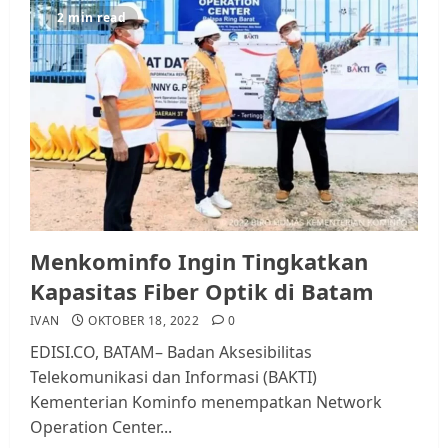
2 min read
Datangi Pemko Batam, Warga
Rempang Protes Lahan Mereka
Diambil untuk Sekolah Rakyat
JULI 21, 2026
0
3
Warga Rempang Ajukan
Audiensi dengan Wali Kota
Batam, Soroti Aktivitas yang
Resahkan Warga
Menkominfo Ingin Tingkatkan
4
JULI 17, 2026
0
Kapasitas Fiber Optik di Batam
IVAN
OKTOBER 18, 2022
0
Tim Advokasi Desak BP Batam
EDISI.CO, BATAM– Badan Aksesibilitas
Berhenti Merampas Tanah
Telekomunikasi dan Informasi (BAKTI)
Warga Rempang
Kementerian Kominfo menempatkan Network
JULI 15, 2026
0
Operation Center...
5