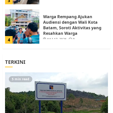
3
Warga Rempang Ajukan
Audiensi dengan Wali Kota
Batam, Soroti Aktivitas yang
Resahkan Warga
4
JULI 17, 2026
0
Tim Advokasi Desak BP Batam
TERKINI
Berhenti Merampas Tanah
Warga Rempang
JULI 15, 2026
0
5
5 min read
Pemko Batam Tegaskan RT dan
RW bukan Petugas Pendataan
dan Pemungutan Pajak