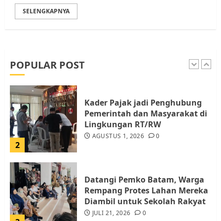
SELENGKAPNYA
Pemko Batam Tegaskan RT dan
RW bukan Petugas Pendataan
dan Pemungutan Pajak
AGUSTUS 1, 2026
0
POPULAR POST
1
Kader Pajak jadi Penghubung
Pemerintah dan Masyarakat di
Lingkungan RT/RW
AGUSTUS 1, 2026
0
2
Datangi Pemko Batam, Warga
Rempang Protes Lahan Mereka
Diambil untuk Sekolah Rakyat
JULI 21, 2026
0