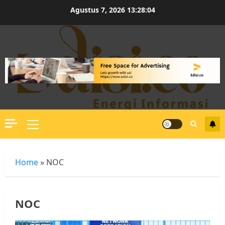
Skip
Agustus 7, 2026
13:28:05
to
content
Primary
Menu
Home
»
NOC
NOC