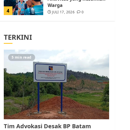
Warga
4
JULI 17, 2026
0
Tim Advokasi Desak BP
Batam Berhenti
TERKINI
Merampas Tanah Warga
Rempang
JULI 15, 2026
0
5
5 min read
Pemko Batam Tegaskan
RT dan RW bukan Petugas
Pendataan dan
Pemungutan Pajak
AGUSTUS 1, 2026
0
1
Kader Pajak jadi
Penghubung Pemerintah
Tim Advokasi Desak BP Batam