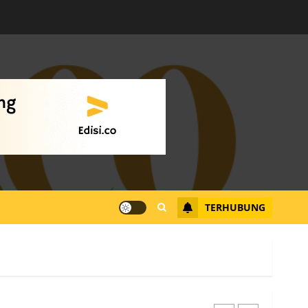
Warga Rempang Ajukan
Audiensi dengan Wali
Kota Batam, Soroti
Aktivitas yang Resahkan
Warga
4
JULI 17, 2026
0
Tim Advokasi Desak BP
Batam Berhenti
Merampas Tanah Warga
Rempang
TERHUBUNG
JULI 15, 2026
0
5
Pemko Batam Tegaskan
RT dan RW bukan Petugas
Pendataan dan
Pemungutan Pajak