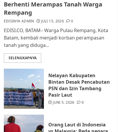
dan Masyarakat di
Berhenti Merampas Tanah Warga
Lingkungan RT/RW
Rempang
AGUSTUS 1, 2026
0
2
EDISINYA ADMIN
JULI 15, 2026
0
EDISI.CO, BATAM– Warga Pulau Rempang, Kota
Datangi Pemko Batam,
Batam, kembali menjadi korban perampasan
Warga Rempang Protes
tanah yang diduga...
Lahan Mereka Diambil
untuk Sekolah Rakyat
SELENGKAPNYA
JULI 21, 2026
0
3
Nelayan Kabupaten
Warga Rempang Ajukan
Bintan Desak Pencabutan
Audiensi dengan Wali
PSN dan Izin Tambang
Kota Batam, Soroti
Pasir Laut
Aktivitas yang Resahkan
Warga
JUNI 5, 2026
0
4
JULI 17, 2026
0
Orang Laut di Indonesia
Tim Advokasi Desak BP
vs Malaysia: Beda negara,