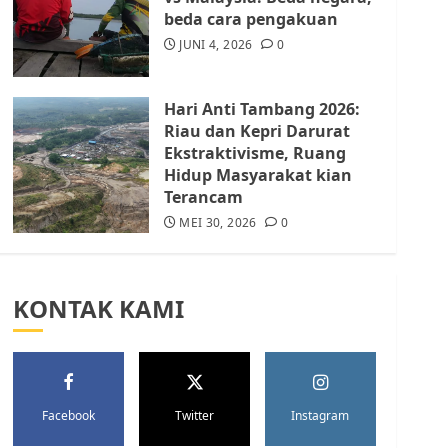
Batam Berhenti
beda cara pengakuan
Merampas Tanah Warga
Rempang
JUNI 4, 2026
0
JULI 15, 2026
0
5
Hari Anti Tambang 2026:
Riau dan Kepri Darurat
Ekstraktivisme, Ruang
Hidup Masyarakat kian
Terancam
MEI 30, 2026
0
KONTAK KAMI
Facebook
Twitter
Instagram