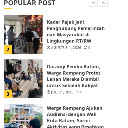
POPULAR POST
AGUSTUS 1, 2026
0
1
Kader Pajak jadi
Penghubung Pemerintah
dan Masyarakat di
Lingkungan RT/RW
AGUSTUS 1, 2026
0
2
Datangi Pemko Batam,
Warga Rempang Protes
Lahan Mereka Diambil
untuk Sekolah Rakyat
JULI 21, 2026
0
3
Warga Rempang Ajukan
Audiensi dengan Wali
Kota Batam, Soroti
Aktivitas yang Resahkan