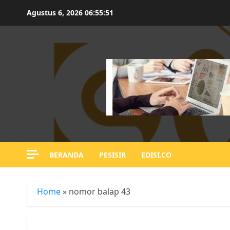
Skip
Agustus 6, 2026
06:55:52
to
content
BERANDA
PESISIR
EDISI.CO
Home
»
nomor balap 43