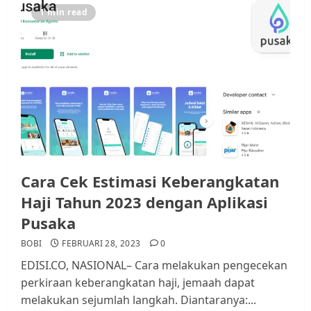
1 min read
Kader Pajak jadi Penghubung
Pemerintah dan Masyarakat di
Lingkungan RT/RW
AGUSTUS 1, 2026
0
3
Datangi Pemko Batam, Warga
Rempang Protes Lahan Mereka
Diambil untuk Sekolah Rakyat
Cara Cek Estimasi Keberangkatan
JULI 21, 2026
0
4
Haji Tahun 2023 dengan Aplikasi
Pusaka
Warga Rempang Ajukan
BOBI
FEBRUARI 28, 2023
0
Audiensi dengan Wali Kota
EDISI.CO, NASIONAL– Cara melakukan pengecekan
Batam, Soroti Aktivitas yang
perkiraan keberangkatan haji, jemaah dapat
Resahkan Warga
melakukan sejumlah langkah. Diantaranya:...
5
JULI 17, 2026
0