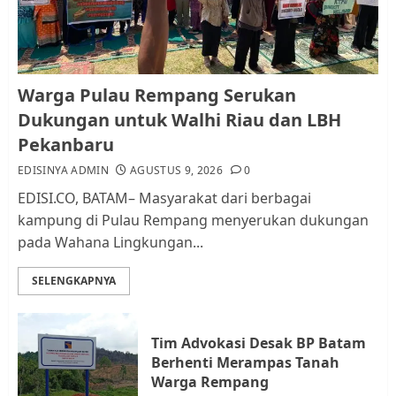
AGUSTUS 9, 2026
0
1
Pemko Batam Tegaskan RT dan
Warga Pulau Rempang Serukan
RW bukan Petugas Pendataan
Dukungan untuk Walhi Riau dan LBH
dan Pemungutan Pajak
Pekanbaru
AGUSTUS 1, 2026
0
2
EDISINYA ADMIN
AGUSTUS 9, 2026
0
EDISI.CO, BATAM– Masyarakat dari berbagai
kampung di Pulau Rempang menyerukan dukungan
Kader Pajak jadi Penghubung
pada Wahana Lingkungan...
Pemerintah dan Masyarakat di
Lingkungan RT/RW
SELENGKAPNYA
AGUSTUS 1, 2026
0
3
Tim Advokasi Desak BP Batam
Datangi Pemko Batam, Warga
Berhenti Merampas Tanah
Rempang Protes Lahan Mereka
Warga Rempang