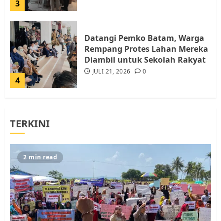
3
Datangi Pemko Batam, Warga
Rempang Protes Lahan Mereka
Diambil untuk Sekolah Rakyat
JULI 21, 2026
0
4
Warga Rempang Ajukan
TERKINI
Audiensi dengan Wali Kota
Batam, Soroti Aktivitas yang
Resahkan Warga
5
JULI 17, 2026
0
2 min read
Warga Pulau Rempang Serukan
Dukungan untuk Walhi Riau
dan LBH Pekanbaru