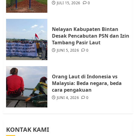
Diambil untuk Sekolah Rakyat
JULI 15, 2026
0
JULI 21, 2026
0
4
Nelayan Kabupaten Bintan
Warga Rempang Ajukan
Desak Pencabutan PSN dan Izin
Audiensi dengan Wali Kota
Tambang Pasir Laut
Batam, Soroti Aktivitas yang
JUNI 5, 2026
0
Resahkan Warga
5
JULI 17, 2026
0
Orang Laut di Indonesia vs
Malaysia: Beda negara, beda
cara pengakuan
JUNI 4, 2026
0
KONTAK KAMI