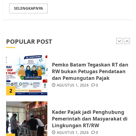
SELENGKAPNYA
Warga Pulau Rempang Serukan
Dukungan untuk Walhi Riau
dan LBH Pekanbaru
AGUSTUS 9, 2026
0
POPULAR POST
1
Pemko Batam Tegaskan RT dan
RW bukan Petugas Pendataan
dan Pemungutan Pajak
AGUSTUS 1, 2026
0
2
Kader Pajak jadi Penghubung
Pemerintah dan Masyarakat di
Lingkungan RT/RW
AGUSTUS 1, 2026
0