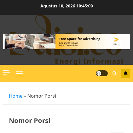
Skip
Agustus 10, 2026
10:45:10
to
content
Primary
Menu
Home
»
Nomor Porsi
Nomor Porsi