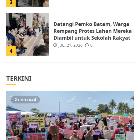
3
Datangi Pemko Batam, Warga
Rempang Protes Lahan Mereka
Diambil untuk Sekolah Rakyat
JULI 21, 2026
0
4
Warga Rempang Ajukan
TERKINI
Audiensi dengan Wali Kota
Batam, Soroti Aktivitas yang
Resahkan Warga
5
JULI 17, 2026
0
2 min read
Warga Pulau Rempang Serukan
Dukungan untuk Walhi Riau
dan LBH Pekanbaru