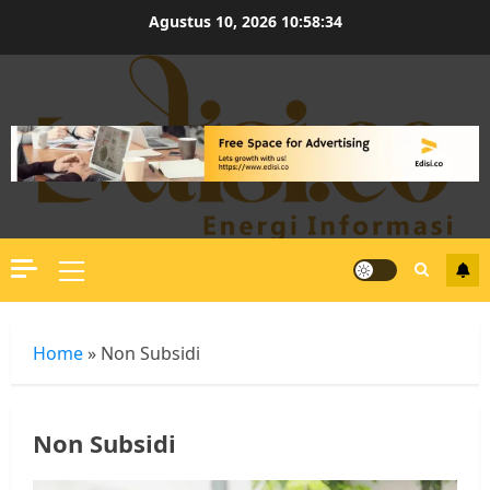
Skip
Agustus 10, 2026
10:58:35
to
content
Primary
Menu
Home
»
Non Subsidi
Non Subsidi