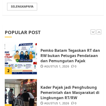
SELENGKAPNYA
Warga Pulau Rempang Serukan
Dukungan untuk Walhi Riau
dan LBH Pekanbaru
AGUSTUS 9, 2026
0
POPULAR POST
1
Pemko Batam Tegaskan RT dan
RW bukan Petugas Pendataan
dan Pemungutan Pajak
AGUSTUS 1, 2026
0
2
Kader Pajak jadi Penghubung
Pemerintah dan Masyarakat di
Lingkungan RT/RW
AGUSTUS 1, 2026
0