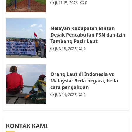
Diambil untuk Sekolah Rakyat
JULI 15, 2026
0
JULI 21, 2026
0
4
Nelayan Kabupaten Bintan
Warga Rempang Ajukan
Desak Pencabutan PSN dan Izin
Audiensi dengan Wali Kota
Tambang Pasir Laut
Batam, Soroti Aktivitas yang
JUNI 5, 2026
0
Resahkan Warga
5
JULI 17, 2026
0
Orang Laut di Indonesia vs
Malaysia: Beda negara, beda
cara pengakuan
JUNI 4, 2026
0
KONTAK KAMI