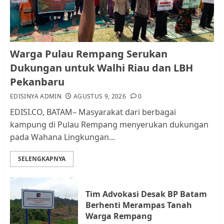
AGUSTUS 9, 2026
0
1
Pemko Batam Tegaskan RT dan
Warga Pulau Rempang Serukan
RW bukan Petugas Pendataan
Dukungan untuk Walhi Riau dan LBH
dan Pemungutan Pajak
Pekanbaru
AGUSTUS 1, 2026
0
2
EDISINYA ADMIN
AGUSTUS 9, 2026
0
EDISI.CO, BATAM– Masyarakat dari berbagai
kampung di Pulau Rempang menyerukan dukungan
Kader Pajak jadi Penghubung
pada Wahana Lingkungan...
Pemerintah dan Masyarakat di
Lingkungan RT/RW
SELENGKAPNYA
AGUSTUS 1, 2026
0
3
Tim Advokasi Desak BP Batam
Datangi Pemko Batam, Warga
Berhenti Merampas Tanah
Rempang Protes Lahan Mereka
Warga Rempang