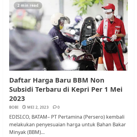
2 min read
Kader Pajak jadi Penghubung
Pemerintah dan Masyarakat di
Lingkungan RT/RW
AGUSTUS 1, 2026
0
3
Datangi Pemko Batam, Warga
Rempang Protes Lahan Mereka
Diambil untuk Sekolah Rakyat
Daftar Harga Baru BBM Non
JULI 21, 2026
0
4
Subsidi Terbaru di Kepri Per 1 Mei
2023
Warga Rempang Ajukan
BOBI
MEI 2, 2023
0
Audiensi dengan Wali Kota
EDISI.CO, BATAM– PT Pertamina (Persero) kembali
Batam, Soroti Aktivitas yang
melakukan penyesuaian harga untuk Bahan Bakar
Resahkan Warga
Minyak (BBM)...
5
JULI 17, 2026
0