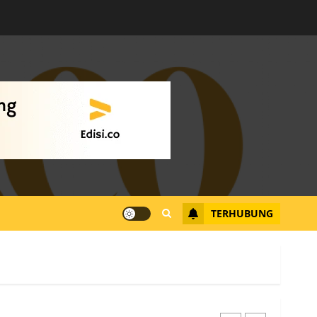
Datangi Pemko Batam,
Warga Rempang Protes
Lahan Mereka Diambil
untuk Sekolah Rakyat
JULI 21, 2026
0
4
Warga Rempang Ajukan
Audiensi dengan Wali
Kota Batam, Soroti
Aktivitas yang Resahkan
Warga
TERHUBUNG
5
JULI 17, 2026
0
Warga Pulau Rempang
Serukan Dukungan untuk
Walhi Riau dan LBH
Pekanbaru