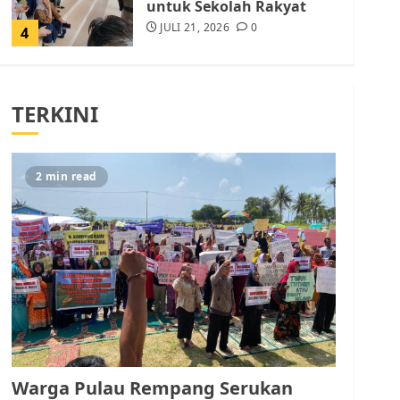
untuk Sekolah Rakyat
JULI 21, 2026
0
4
Warga Rempang Ajukan
Audiensi dengan Wali
TERKINI
Kota Batam, Soroti
Aktivitas yang Resahkan
Warga
5
JULI 17, 2026
0
2 min read
Warga Pulau Rempang
Serukan Dukungan untuk
Walhi Riau dan LBH
Pekanbaru
AGUSTUS 9, 2026
0
1
Pemko Batam Tegaskan
RT dan RW bukan Petugas
Warga Pulau Rempang Serukan