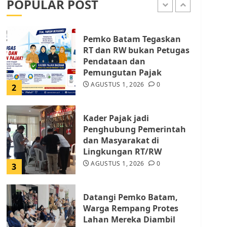
POPULAR POST
AGUSTUS 9, 2026
0
1
Pemko Batam Tegaskan
RT dan RW bukan Petugas
Pendataan dan
Pemungutan Pajak
AGUSTUS 1, 2026
0
2
Kader Pajak jadi
Penghubung Pemerintah
dan Masyarakat di
Lingkungan RT/RW
AGUSTUS 1, 2026
0
3
Datangi Pemko Batam,
Warga Rempang Protes
Lahan Mereka Diambil