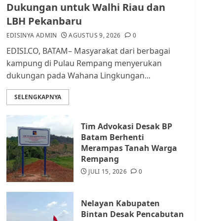
Pendataan dan
Dukungan untuk Walhi Riau dan
Pemungutan Pajak
LBH Pekanbaru
AGUSTUS 1, 2026
0
2
EDISINYA ADMIN
AGUSTUS 9, 2026
0
EDISI.CO, BATAM– Masyarakat dari berbagai
Kader Pajak jadi
kampung di Pulau Rempang menyerukan
Penghubung Pemerintah
dukungan pada Wahana Lingkungan...
dan Masyarakat di
Lingkungan RT/RW
SELENGKAPNYA
AGUSTUS 1, 2026
0
3
Tim Advokasi Desak BP
Datangi Pemko Batam,
Batam Berhenti
Warga Rempang Protes
Merampas Tanah Warga
Lahan Mereka Diambil
Rempang
untuk Sekolah Rakyat
JULI 15, 2026
0
JULI 21, 2026
0
4
Nelayan Kabupaten
Warga Rempang Ajukan
Bintan Desak Pencabutan
Audiensi dengan Wali