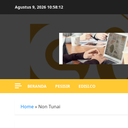
Skip
Agustus 9, 2026
10:58:12
to
content
BERANDA
PESISIR
EDISI.CO
Home
»
Non Tunai