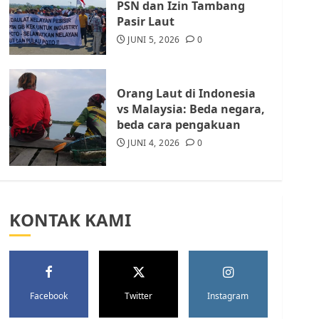
PSN dan Izin Tambang
Kota Batam, Soroti
Pasir Laut
Aktivitas yang Resahkan
Warga
JUNI 5, 2026
0
5
JULI 17, 2026
0
Orang Laut di Indonesia
vs Malaysia: Beda negara,
beda cara pengakuan
JUNI 4, 2026
0
KONTAK KAMI
Facebook
Twitter
Instagram