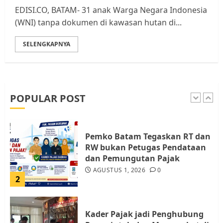
EDISI.CO, BATAM- 31 anak Warga Negara Indonesia
Resahkan Warga
(WNI) tanpa dokumen di kawasan hutan di...
5
JULI 17, 2026
0
SELENGKAPNYA
Warga Pulau Rempang Serukan
Dukungan untuk Walhi Riau
dan LBH Pekanbaru
AGUSTUS 9, 2026
0
POPULAR POST
1
Pemko Batam Tegaskan RT dan
RW bukan Petugas Pendataan
dan Pemungutan Pajak
AGUSTUS 1, 2026
0
2
Kader Pajak jadi Penghubung