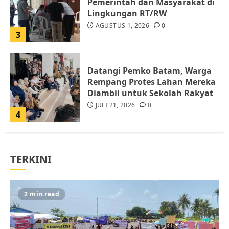
Pemerintah dan Masyarakat di
Lingkungan RT/RW
AGUSTUS 1, 2026
0
3
Datangi Pemko Batam, Warga
Rempang Protes Lahan Mereka
Diambil untuk Sekolah Rakyat
JULI 21, 2026
0
4
Warga Rempang Ajukan
TERKINI
Audiensi dengan Wali Kota
Batam, Soroti Aktivitas yang
Resahkan Warga
5
JULI 17, 2026
0
2 min read