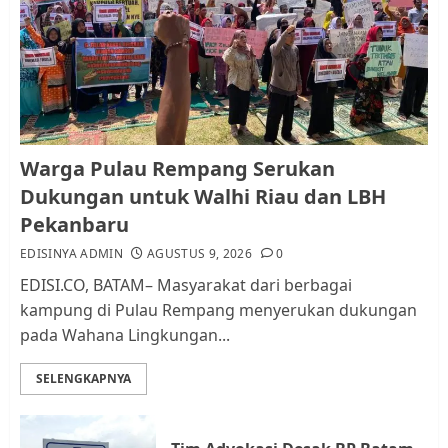
Warga Pulau Rempang Serukan
Dukungan untuk Walhi Riau
dan LBH Pekanbaru
AGUSTUS 9, 2026
0
1
Pemko Batam Tegaskan RT dan
Warga Pulau Rempang Serukan
RW bukan Petugas Pendataan
Dukungan untuk Walhi Riau dan LBH
dan Pemungutan Pajak
Pekanbaru
AGUSTUS 1, 2026
0
2
EDISINYA ADMIN
AGUSTUS 9, 2026
0
EDISI.CO, BATAM– Masyarakat dari berbagai
kampung di Pulau Rempang menyerukan dukungan
Kader Pajak jadi Penghubung
pada Wahana Lingkungan...
Pemerintah dan Masyarakat di
Lingkungan RT/RW
SELENGKAPNYA
AGUSTUS 1, 2026
0
3