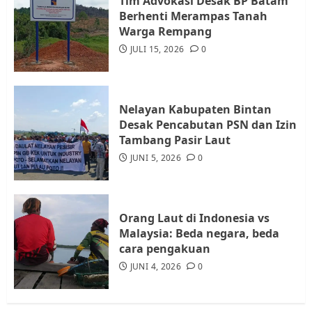
Tim Advokasi Desak BP Batam
Datangi Pemko Batam, Warga
Berhenti Merampas Tanah
Rempang Protes Lahan Mereka
Warga Rempang
Diambil untuk Sekolah Rakyat
JULI 15, 2026
0
JULI 21, 2026
0
4
Nelayan Kabupaten Bintan
Warga Rempang Ajukan
Desak Pencabutan PSN dan Izin
Audiensi dengan Wali Kota
Tambang Pasir Laut
Batam, Soroti Aktivitas yang
JUNI 5, 2026
0
Resahkan Warga
5
JULI 17, 2026
0
Orang Laut di Indonesia vs
Malaysia: Beda negara, beda
cara pengakuan
JUNI 4, 2026
0