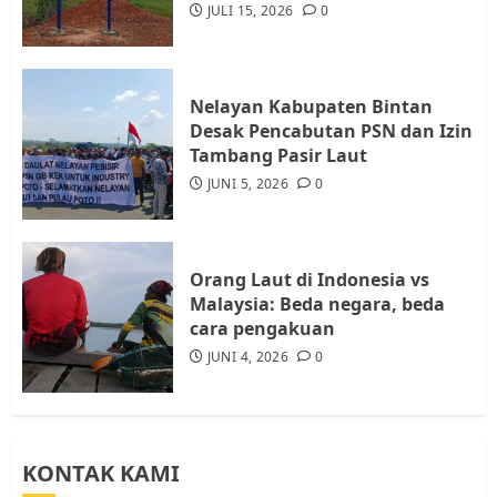
Diambil untuk Sekolah Rakyat
JULI 15, 2026
0
JULI 21, 2026
0
4
Nelayan Kabupaten Bintan
Warga Rempang Ajukan
Desak Pencabutan PSN dan Izin
Audiensi dengan Wali Kota
Tambang Pasir Laut
Batam, Soroti Aktivitas yang
JUNI 5, 2026
0
Resahkan Warga
5
JULI 17, 2026
0
Orang Laut di Indonesia vs
Malaysia: Beda negara, beda
cara pengakuan
JUNI 4, 2026
0
KONTAK KAMI