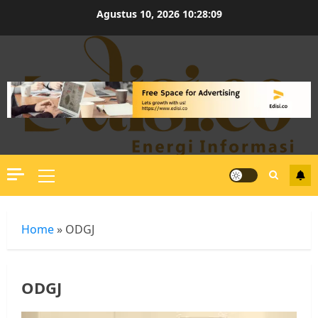
Skip
Agustus 10, 2026
10:28:09
to
content
Primary
Menu
Home
»
ODGJ
ODGJ