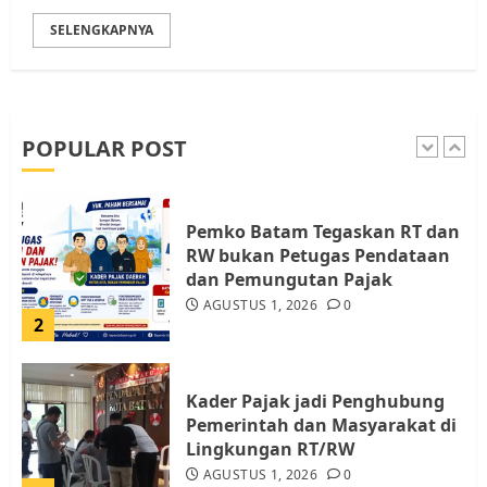
SELENGKAPNYA
Warga Pulau Rempang Serukan
Dukungan untuk Walhi Riau
dan LBH Pekanbaru
AGUSTUS 9, 2026
0
POPULAR POST
1
Pemko Batam Tegaskan RT dan
RW bukan Petugas Pendataan
dan Pemungutan Pajak
AGUSTUS 1, 2026
0
2
Kader Pajak jadi Penghubung
Pemerintah dan Masyarakat di
Lingkungan RT/RW
AGUSTUS 1, 2026
0