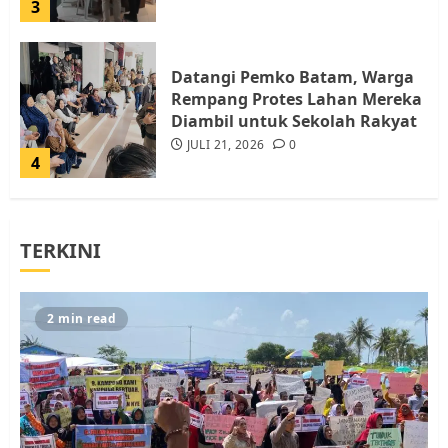
3
Datangi Pemko Batam, Warga
Rempang Protes Lahan Mereka
Diambil untuk Sekolah Rakyat
JULI 21, 2026
0
4
Warga Rempang Ajukan
TERKINI
Audiensi dengan Wali Kota
Batam, Soroti Aktivitas yang
Resahkan Warga
5
JULI 17, 2026
0
2 min read
Warga Pulau Rempang Serukan
Dukungan untuk Walhi Riau
dan LBH Pekanbaru