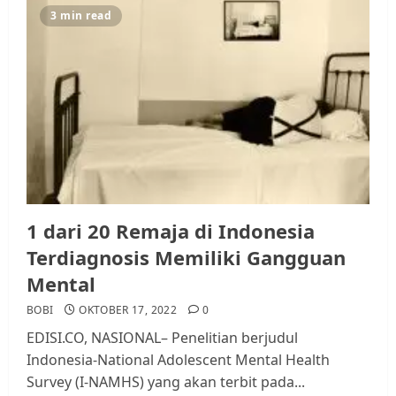
3 min read
Kader Pajak jadi Penghubung
Pemerintah dan Masyarakat di
Lingkungan RT/RW
AGUSTUS 1, 2026
0
3
Datangi Pemko Batam, Warga
Rempang Protes Lahan Mereka
Diambil untuk Sekolah Rakyat
1 dari 20 Remaja di Indonesia
JULI 21, 2026
0
4
Terdiagnosis Memiliki Gangguan
Mental
Warga Rempang Ajukan
BOBI
OKTOBER 17, 2022
0
Audiensi dengan Wali Kota
EDISI.CO, NASIONAL– Penelitian berjudul
Batam, Soroti Aktivitas yang
Indonesia-National Adolescent Mental Health
Resahkan Warga
Survey (I-NAMHS) yang akan terbit pada...
5
JULI 17, 2026
0