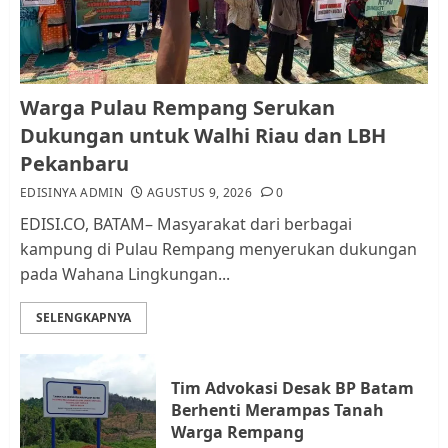
AGUSTUS 9, 2026
0
1
Pemko Batam Tegaskan RT dan
Warga Pulau Rempang Serukan
RW bukan Petugas Pendataan
Dukungan untuk Walhi Riau dan LBH
dan Pemungutan Pajak
Pekanbaru
AGUSTUS 1, 2026
0
2
EDISINYA ADMIN
AGUSTUS 9, 2026
0
EDISI.CO, BATAM– Masyarakat dari berbagai
kampung di Pulau Rempang menyerukan dukungan
Kader Pajak jadi Penghubung
pada Wahana Lingkungan...
Pemerintah dan Masyarakat di
Lingkungan RT/RW
SELENGKAPNYA
AGUSTUS 1, 2026
0
3
Tim Advokasi Desak BP Batam
Datangi Pemko Batam, Warga
Berhenti Merampas Tanah
Rempang Protes Lahan Mereka
Warga Rempang