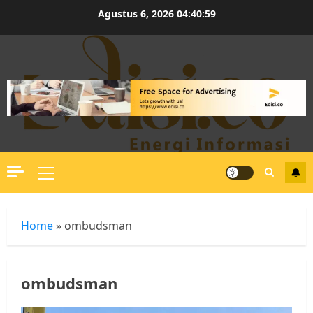
Skip
Agustus 6, 2026
04:41:00
to
content
Primary
Menu
Home
»
ombudsman
ombudsman