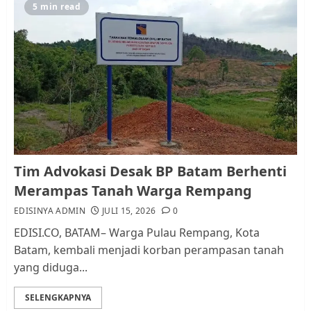
5
5 min read
Pemko Batam Tegaskan RT dan
RW bukan Petugas Pendataan
dan Pemungutan Pajak
AGUSTUS 1, 2026
0
1
Kader Pajak jadi Penghubung
Tim Advokasi Desak BP Batam Berhenti
Pemerintah dan Masyarakat di
Merampas Tanah Warga Rempang
Lingkungan RT/RW
EDISINYA ADMIN
JULI 15, 2026
0
AGUSTUS 1, 2026
0
2
EDISI.CO, BATAM– Warga Pulau Rempang, Kota
Batam, kembali menjadi korban perampasan tanah
yang diduga...
Datangi Pemko Batam, Warga
Rempang Protes Lahan Mereka
SELENGKAPNYA
Diambil untuk Sekolah Rakyat