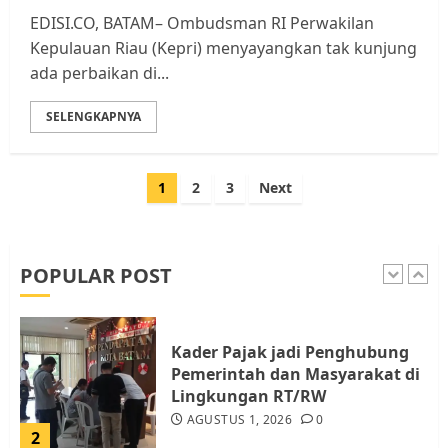
EDISI.CO, BATAM– Ombudsman RI Perwakilan
Tim Advokasi Desak BP Batam
Kepulauan Riau (Kepri) menyayangkan tak kunjung
Berhenti Merampas Tanah
ada perbaikan di...
Warga Rempang
JULI 15, 2026
0
SELENGKAPNYA
5
Paginasi
1
2
3
Next
Pemko Batam Tegaskan RT dan
pos
RW bukan Petugas Pendataan
dan Pemungutan Pajak
AGUSTUS 1, 2026
0
POPULAR POST
1
Kader Pajak jadi Penghubung
Pemerintah dan Masyarakat di
Lingkungan RT/RW
AGUSTUS 1, 2026
0
2