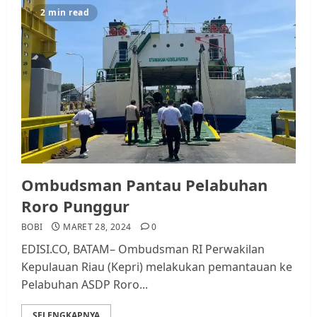
2 min read
Ombudsman Pantau Pelabuhan
Roro Punggur
BOBI
MARET 28, 2024
0
EDISI.CO, BATAM– Ombudsman RI Perwakilan
Kepulauan Riau (Kepri) melakukan pemantauan ke
Pelabuhan ASDP Roro...
SELENGKAPNYA