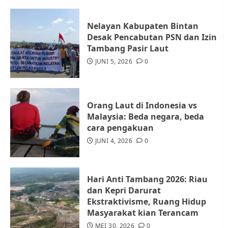
JULI 21, 2026
0
3
Nelayan Kabupaten Bintan
Desak Pencabutan PSN dan Izin
Warga Rempang Ajukan
Tambang Pasir Laut
Audiensi dengan Wali Kota
JUNI 5, 2026
0
Batam, Soroti Aktivitas yang
Resahkan Warga
4
JULI 17, 2026
0
Orang Laut di Indonesia vs
Malaysia: Beda negara, beda
cara pengakuan
Tim Advokasi Desak BP Batam
Berhenti Merampas Tanah
JUNI 4, 2026
0
Warga Rempang
JULI 15, 2026
0
5
Hari Anti Tambang 2026: Riau
dan Kepri Darurat
Ekstraktivisme, Ruang Hidup
Masyarakat kian Terancam
MEI 30, 2026
0