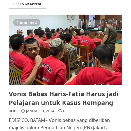
SELENGKAPNYA
1 min read
Datangi Pemko Batam, Warga
Rempang Protes Lahan Mereka
Diambil untuk Sekolah Rakyat
JULI 21, 2026
0
3
Warga Rempang Ajukan
Audiensi dengan Wali Kota
Batam, Soroti Aktivitas yang
Vonis Bebas Haris-Fatia Harus jadi
Resahkan Warga
Pelajaran untuk Kasus Rempang
4
JULI 17, 2026
0
BOBI
JANUARI 9, 2024
0
EDISI.CO, BATAM– Vonis bebas yang diberikan
Tim Advokasi Desak BP Batam
majelis hakim Pengadilan Negeri (PN) Jakarta