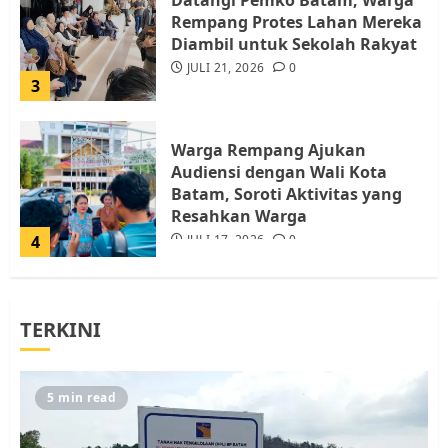
Datangi Pemko Batam, Warga
Rempang Protes Lahan Mereka
Diambil untuk Sekolah Rakyat
JULI 21, 2026
0
3
Warga Rempang Ajukan
Audiensi dengan Wali Kota
Batam, Soroti Aktivitas yang
Resahkan Warga
4
JULI 17, 2026
0
Tim Advokasi Desak BP Batam
TERKINI
Berhenti Merampas Tanah
Warga Rempang
JULI 15, 2026
0
5
5 min read