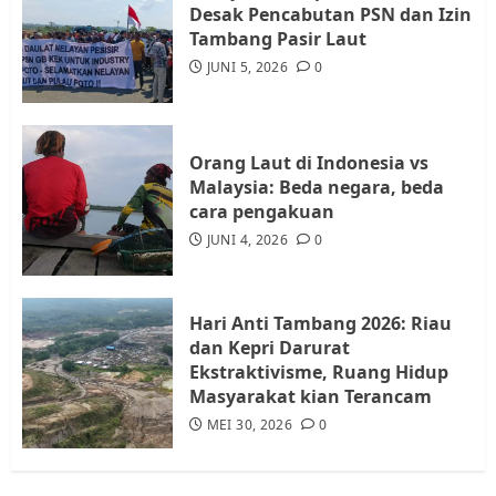
Desak Pencabutan PSN dan Izin
Warga Rempang Ajukan
Tambang Pasir Laut
Audiensi dengan Wali Kota
JUNI 5, 2026
0
Batam, Soroti Aktivitas yang
Resahkan Warga
4
JULI 17, 2026
0
Orang Laut di Indonesia vs
Malaysia: Beda negara, beda
cara pengakuan
Tim Advokasi Desak BP Batam
Berhenti Merampas Tanah
JUNI 4, 2026
0
Warga Rempang
JULI 15, 2026
0
5
Hari Anti Tambang 2026: Riau
dan Kepri Darurat
Ekstraktivisme, Ruang Hidup
Masyarakat kian Terancam
MEI 30, 2026
0