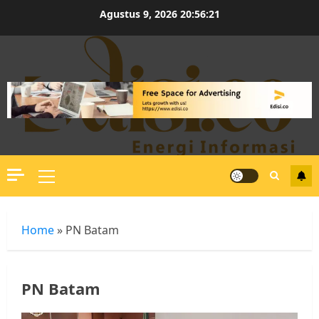
Skip
Agustus 9, 2026
20:56:22
to
content
Primary
Menu
Home
»
PN Batam
PN Batam