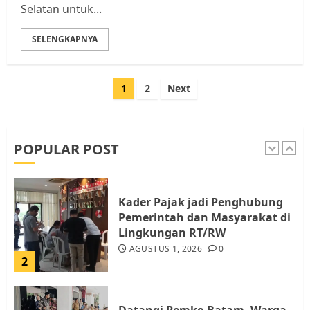
Berhenti Merampas Tanah
Selatan untuk...
Warga Rempang
JULI 15, 2026
0
SELENGKAPNYA
5
Paginasi
1
2
Next
Pemko Batam Tegaskan RT dan
pos
RW bukan Petugas Pendataan
dan Pemungutan Pajak
AGUSTUS 1, 2026
0
POPULAR POST
1
Kader Pajak jadi Penghubung
Pemerintah dan Masyarakat di
Lingkungan RT/RW
AGUSTUS 1, 2026
0
2