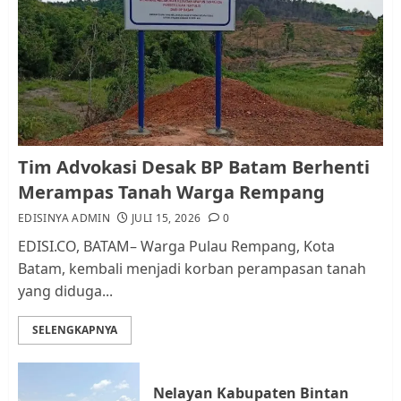
Pemko Batam Tegaskan RT dan
RW bukan Petugas Pendataan
dan Pemungutan Pajak
AGUSTUS 1, 2026
0
1
Kader Pajak jadi Penghubung
Tim Advokasi Desak BP Batam Berhenti
Pemerintah dan Masyarakat di
Merampas Tanah Warga Rempang
Lingkungan RT/RW
EDISINYA ADMIN
JULI 15, 2026
0
AGUSTUS 1, 2026
0
2
EDISI.CO, BATAM– Warga Pulau Rempang, Kota
Batam, kembali menjadi korban perampasan tanah
yang diduga...
Datangi Pemko Batam, Warga
Rempang Protes Lahan Mereka
SELENGKAPNYA
Diambil untuk Sekolah Rakyat
JULI 21, 2026
0
3
Nelayan Kabupaten Bintan