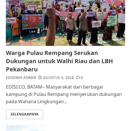
Warga Pulau Rempang Serukan
Dukungan untuk Walhi Riau
dan LBH Pekanbaru
AGUSTUS 9, 2026
0
1
Pemko Batam Tegaskan RT dan
Warga Pulau Rempang Serukan
RW bukan Petugas Pendataan
Dukungan untuk Walhi Riau dan LBH
dan Pemungutan Pajak
Pekanbaru
AGUSTUS 1, 2026
0
2
EDISINYA ADMIN
AGUSTUS 9, 2026
0
EDISI.CO, BATAM– Masyarakat dari berbagai
kampung di Pulau Rempang menyerukan dukungan
Kader Pajak jadi Penghubung
pada Wahana Lingkungan...
Pemerintah dan Masyarakat di
Lingkungan RT/RW
SELENGKAPNYA
AGUSTUS 1, 2026
0
3