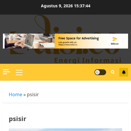
Skip
Agustus 9, 2026
15:37:45
to
content
Primary
Menu
Home
»
psisir
psisir