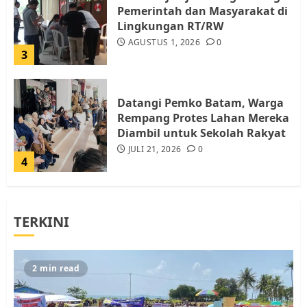
Pemerintah dan Masyarakat di
Lingkungan RT/RW
AGUSTUS 1, 2026
0
3
Datangi Pemko Batam, Warga
Rempang Protes Lahan Mereka
Diambil untuk Sekolah Rakyat
JULI 21, 2026
0
4
Warga Rempang Ajukan
TERKINI
Audiensi dengan Wali Kota
Batam, Soroti Aktivitas yang
Resahkan Warga
5
JULI 17, 2026
0
2 min read