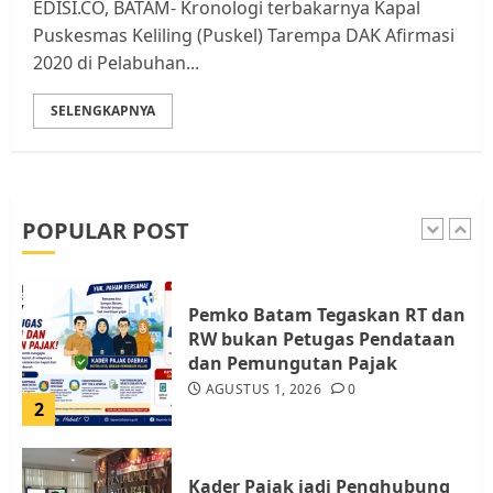
EDISI.CO, BATAM- Kronologi terbakarnya Kapal
Batam, Soroti Aktivitas yang
Puskesmas Keliling (Puskel) Tarempa DAK Afirmasi
Resahkan Warga
2020 di Pelabuhan...
5
JULI 17, 2026
0
SELENGKAPNYA
Warga Pulau Rempang Serukan
Dukungan untuk Walhi Riau
dan LBH Pekanbaru
AGUSTUS 9, 2026
0
POPULAR POST
1
Pemko Batam Tegaskan RT dan
RW bukan Petugas Pendataan
dan Pemungutan Pajak
AGUSTUS 1, 2026
0
2
Kader Pajak jadi Penghubung