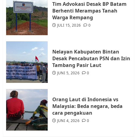
Tim Advokasi Desak BP Batam
Datangi Pemko Batam, Warga
Berhenti Merampas Tanah
Rempang Protes Lahan Mereka
Warga Rempang
Diambil untuk Sekolah Rakyat
JULI 15, 2026
0
JULI 21, 2026
0
4
Nelayan Kabupaten Bintan
Warga Rempang Ajukan
Desak Pencabutan PSN dan Izin
Audiensi dengan Wali Kota
Tambang Pasir Laut
Batam, Soroti Aktivitas yang
JUNI 5, 2026
0
Resahkan Warga
5
JULI 17, 2026
0
Orang Laut di Indonesia vs
Malaysia: Beda negara, beda
cara pengakuan
JUNI 4, 2026
0